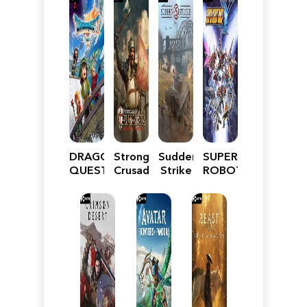
DRAGON
Stronghold
Sudden
SUPER
QUEST
Crusader:
Strike
ROBOT
VII
Definitive
5
WARS
Reimagined
Edition
Y