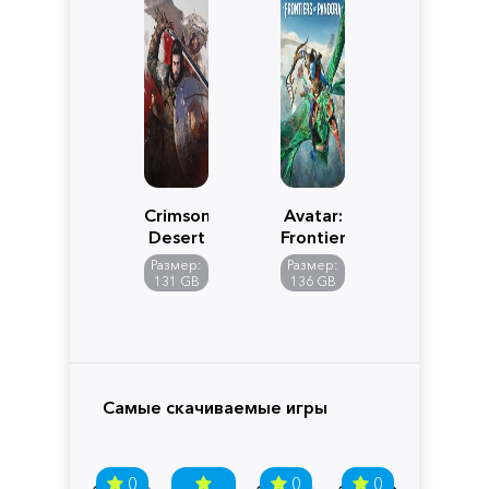
Crimson
Avatar:
Desert
Frontiers
of
Размер:
Размер:
Pandora
131 GB
136 GB
Самые скачиваемые игры
0
0
0