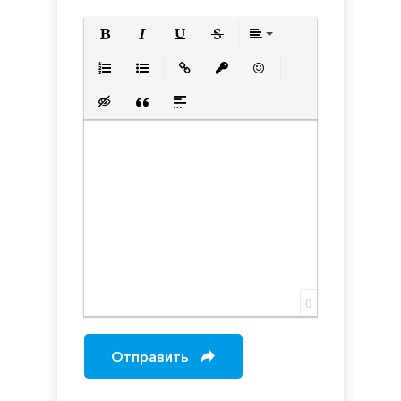
Полужирный
Курсив
Подчеркнутый
Зачеркнутый
Выравнивани
Нумерованный список
Маркированный список
Вставить ссылку
Вставить защищенную с
Вставить смайлик
Вставка скрытого текста
Вставка цитаты
Вставка спойлера
0
Отправить