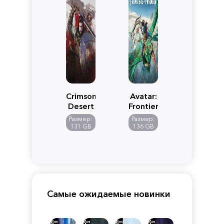
Crimson
Avatar:
Desert
Frontiers
of
Размер:
Размер:
Pandora
131 GB
136 GB
Самые ожидаемые новинки