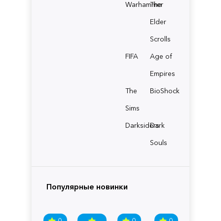
Warhammer
The
Elder
Scrolls
FIFA
Age of
Empires
The
BioShock
Sims
Darksiders
Dark
Souls
Популярные новинки
0
0
0