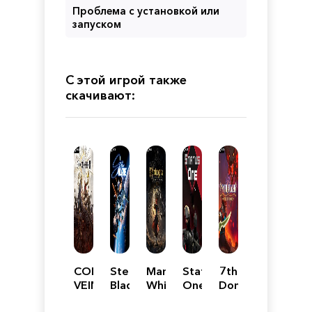
Проблема с установкой или
запуском
С этой игрой также
скачивают:
CODE
Stellar
Mandragora:
Status
7th
VEIN
Blade
Whispers
One
Domain:Tree
II
of
of