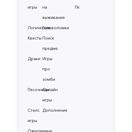
игры
на
Пк
выживание
Логические
Головоломки
Квесты
Поиск
предме.
Драки
Игры
про
зомби
Песочницы
Онлайн
игры
Стелс
Дополнения
игры
Ожидаемые