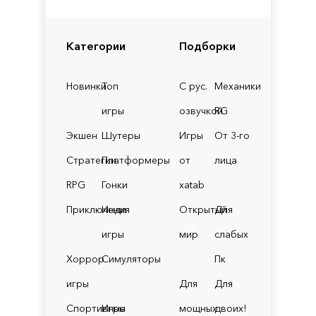
Категории
Подборки
Новинки
Топ
С рус.
Механики
игры
озвучкой
RG
Экшен
Шутеры
Игры
От 3-го
Стратегии
Платформеры
от
лица
RPG
Гонки
xatab
Приключения
Инди
Открытый
Для
игры
мир
слабых
Хоррор
Симуляторы
Пк
игры
Для
Для
Спортивные
Игры
мощных
двоих!