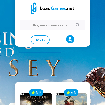
Войти
7
5.9
6.5