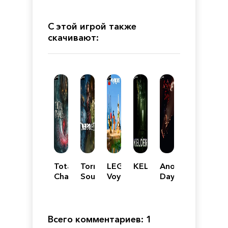
С этой игрой также
скачивают:
Total
Tormented
LEGO
KELDER
Another
Chaos
Souls
Voyagers
Day
2
Всего комментариев: 1