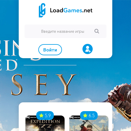
Войти
7
5.9
6.5