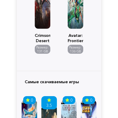
Crimson
Avatar:
Desert
Frontiers
of
Размер:
Размер:
Pandora
131 GB
136 GB
Самые скачиваемые игры
0
0
0
3.5