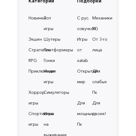
Категории
Подборки
Новинки
Топ
С рус.
Механики
игры
озвучкой
RG
Экшен
Шутеры
Игры
От 3-го
Стратегии
Платформеры
от
лица
RPG
Гонки
xatab
Приключения
Инди
Открытый
Для
игры
мир
слабых
Хоррор
Симуляторы
Пк
игры
Для
Для
Спортивные
Игры
мощных
двоих!
игры
на
Пк
выживание