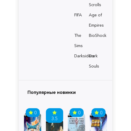
Scrolls
FIFA
Age of
Empires
The
BioShock
Sims
Darksiders
Dark
Souls
Популярные новинки
0
0
0
3.5