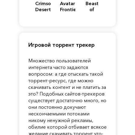
Crimson
Avatar:
Beast
Desert
Frontiers
of
of
Reincarnation
Pandora
Игровой торрент трекер
Множество пользователей
интернета часто задаются
вопросом: а где отыскать такой
торрент-ресурс, где можно
скачивать контент и не платить за
это? Подобных сайтов-трекеров
существует достаточно много, но
они постоянно докучают
нескончаемыми потоками
никому ненужной рекламы,
обилие которой отбивает всякое
желание скачивать торрент что-