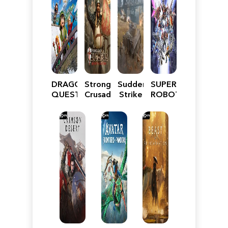
DRAGON
Stronghold
Sudden
SUPER
QUEST
Crusader:
Strike
ROBOT
VII
Definitive
5
WARS
Reimagined
Edition
Y