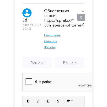
Обновленная
+
версия
0
Jd
https://sprut.cx/?
-
7 июля 2026
utm_source=SPtorrent
20:42
Цитировать
Ответить
Жалоба