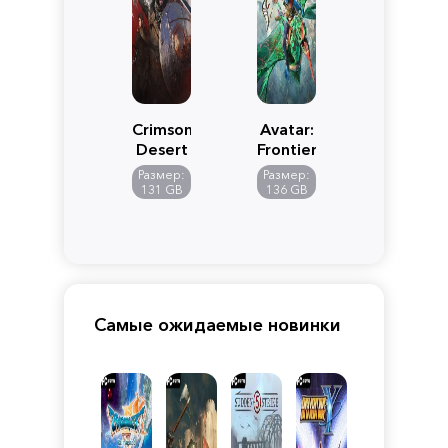
Crimson
Avatar:
Desert
Frontiers
of
Размер:
Размер:
Pandora
131 GB
136 GB
Самые ожидаемые новинки