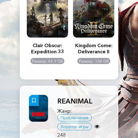
n's Creed
Clair Obscur:
Kingdom Come:
The La
dows
Expedition 33
Deliverance II
Pa
Rema
: 117 GB
Размер: 44.9 GB
Размер: 164 GB
Размер
REANIMAL
Жанр:
Приключения
Хоррор игры
248