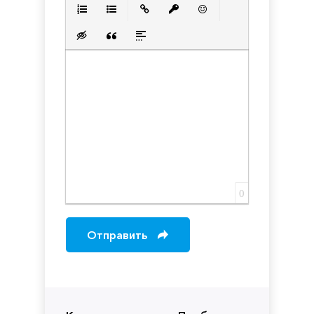
Полужирный
Курсив
Подчеркнутый
Зачеркнутый
Выравнивани
Нумерованный список
Маркированный список
Вставить ссылку
Вставить защищенную с
Вставить смайлик
Вставка скрытого текста
Вставка цитаты
Вставка спойлера
0
Отправить