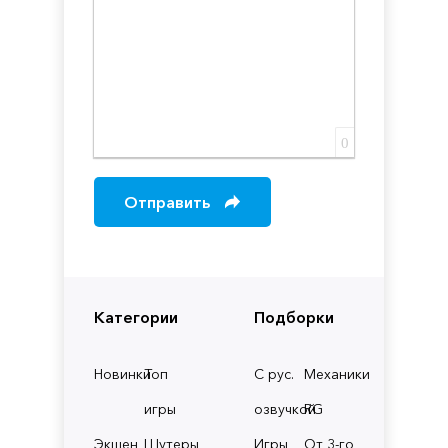
0
Отправить
Категории
Подборки
Новинки
Топ
С рус.
Механики
игры
озвучкой
RG
Экшен
Шутеры
Игры
От 3-го