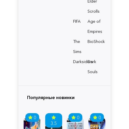
Elder
Scrolls
FIFA
Age of
Empires
The
BioShock
Sims
Darksiders
Dark
Souls
Популярные новинки
0
0
0
3.5