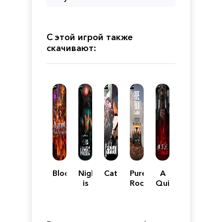
С этой игрой также
скачивают:
Bloodshed
Night
Cataclismo
Pure
A
is
Rock
Quiet
Coming
Crawling
Place:
The
Road