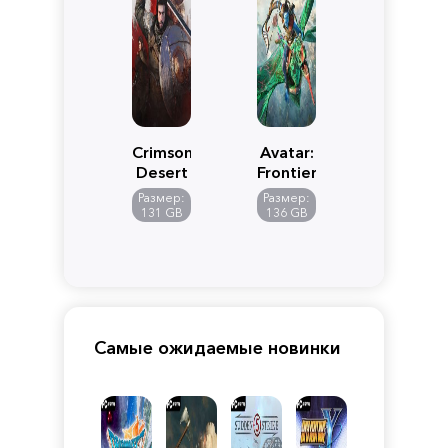
Crimson
Avatar:
Desert
Frontiers
of
Размер:
Размер:
Pandora
131 GB
136 GB
Самые ожидаемые новинки