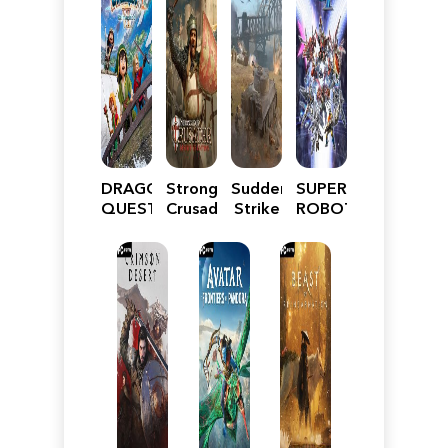
DRAGON
Stronghold
Sudden
SUPER
QUEST
Crusader:
Strike
ROBOT
VII
Definitive
5
WARS
Reimagined
Edition
Y