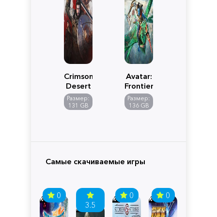
Crimson
Avatar:
Desert
Frontiers
of
Размер:
Размер:
Pandora
131 GB
136 GB
Самые скачиваемые игры
0
0
0
3.5