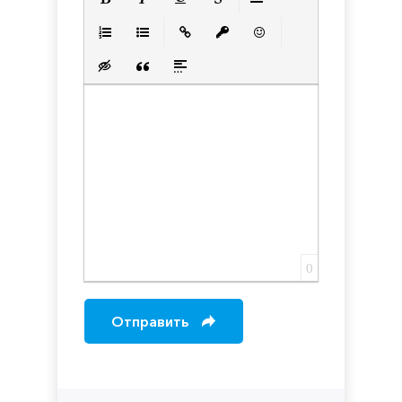
Полужирный
Курсив
Подчеркнутый
Зачеркнутый
Выравнивани
Нумерованный список
Маркированный список
Вставить ссылку
Вставить защищенную с
Вставить смайлик
Вставка скрытого текста
Вставка цитаты
Вставка спойлера
0
Отправить