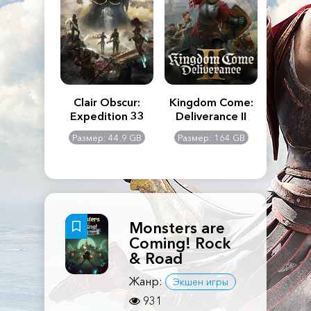
n's Creed
Clair Obscur:
Kingdom Come:
The La
dows
Expedition 33
Deliverance II
Pa
Rema
: 117 GB
Размер: 44.9 GB
Размер: 164 GB
Размер
Monsters are
Coming! Rock
& Road
Жанр:
Экшен игры
931