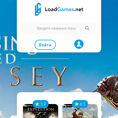
Войти
7
5.9
6.5