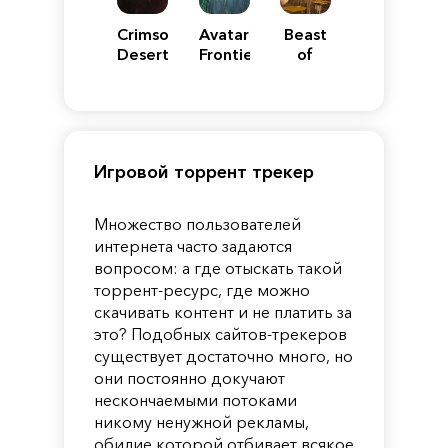
Crimson
Avatar:
Beast
Desert
Frontiers
of
of
Reincarnation
Pandora
Игровой торрент трекер
Множество пользователей
интернета часто задаются
вопросом: а где отыскать такой
торрент-ресурс, где можно
скачивать контент и не платить за
это? Подобных сайтов-трекеров
существует достаточно много, но
они постоянно докучают
нескончаемыми потоками
никому ненужной рекламы,
обилие которой отбивает всякое