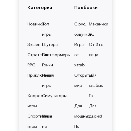
Категории
Подборки
Новинки
Топ
С рус.
Механики
игры
озвучкой
RG
Экшен
Шутеры
Игры
От 3-го
Стратегии
Платформеры
от
лица
RPG
Гонки
xatab
Приключения
Инди
Открытый
Для
игры
мир
слабых
Хоррор
Симуляторы
Пк
игры
Для
Для
Спортивные
Игры
мощных
двоих!
игры
на
Пк