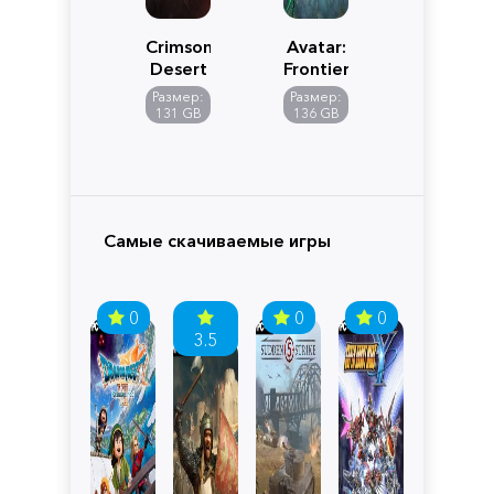
Crimson
Avatar:
Desert
Frontiers
of
Размер:
Размер:
Pandora
131 GB
136 GB
Самые скачиваемые игры
0
0
0
3.5