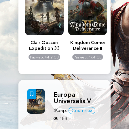
n's Creed
Clair Obscur:
Kingdom Come:
The La
dows
Expedition 33
Deliverance II
Pa
Rema
: 117 GB
Размер: 44.9 GB
Размер: 164 GB
Размер
Europa
Universalis V
Жанр:
Стратегии
188