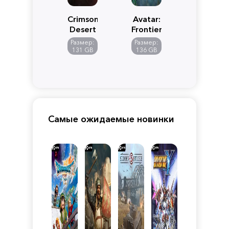
Crimson
Avatar:
Desert
Frontiers
of
Размер:
Размер:
Pandora
131 GB
136 GB
Самые ожидаемые новинки