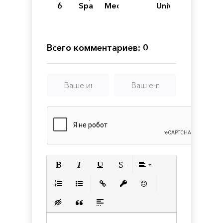
6
Sparks
Medieval
Universalis
of
IV
Revolution
Всего комментариев: 0
Полужирный
Курсив
Подчеркнутый
Зачеркнутый
Выравнивани
Нумерованный список
Маркированный список
Вставить ссылку
Вставить защищенную с
Вставить смайлик
Вставка скрытого текста
Вставка цитаты
Вставка спойлера