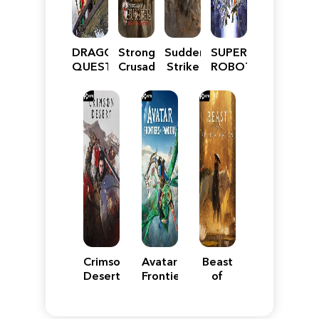
DRAGON
Stronghold
Sudden
SUPER
QUEST
Crusader:
Strike
ROBOT
VII
Definitive
5
WARS
Reimagined
Edition
Y
Crimson
Avatar:
Beast
Desert
Frontiers
of
of
Reincarnation
Pandora