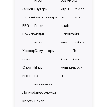
игры
озвучкой
RG
Экшен
Шутеры
Игры
От 3-го
Стратегии
Платформеры
от
лица
RPG
Гонки
xatab
Приключения
Инди
Открытый
Для
игры
мир
слабых
Хоррор
Симуляторы
Пк
игры
Для
Для
Спортивные
Игры
мощных
двоих!
игры
на
Пк
выживание
Логические
Головоломки
Квесты
Поиск