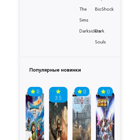
The
BioShock
Sims
Darksiders
Dark
Souls
Популярные новинки
0
0
0
3.5