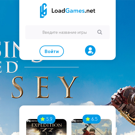
Войти
7
5.9
6.5