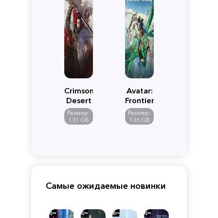
Crimson
Avatar:
Desert
Frontiers
of
Размер:
Размер:
Pandora
131 GB
136 GB
Самые ожидаемые новинки