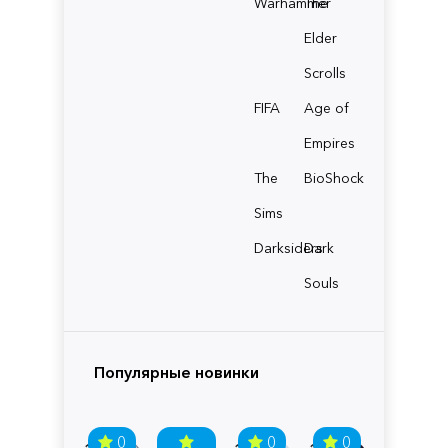
Warhammer
The
Elder
Scrolls
FIFA
Age of
Empires
The
BioShock
Sims
Darksiders
Dark
Souls
Популярные новинки
0
0
0