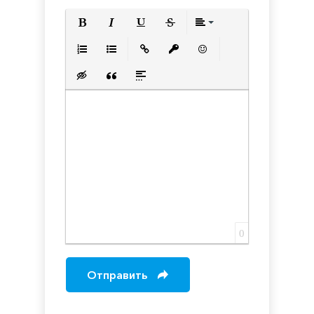
Полужирный
Курсив
Подчеркнутый
Зачеркнутый
Выравнивани
Нумерованный список
Маркированный список
Вставить ссылку
Вставить защищенную с
Вставить смайлик
Вставка скрытого текста
Вставка цитаты
Вставка спойлера
0
Отправить