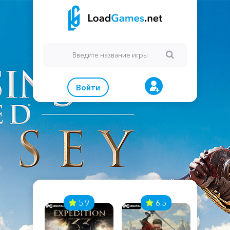
Войти
7
5.9
6.5