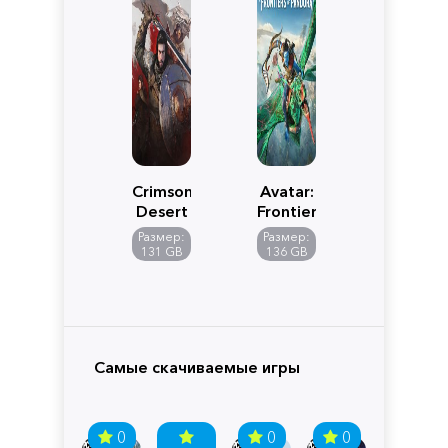
Crimson
Avatar:
Desert
Frontiers
of
Размер:
Размер:
Pandora
131 GB
136 GB
Самые скачиваемые игры
0
0
0