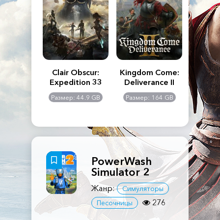
n's Creed
Clair Obscur:
Kingdom Come:
The La
dows
Expedition 33
Deliverance II
Pa
Rema
: 117 GB
Размер: 44.9 GB
Размер: 164 GB
Размер
PowerWash
Simulator 2
Жанр:
Симуляторы
276
Песочницы