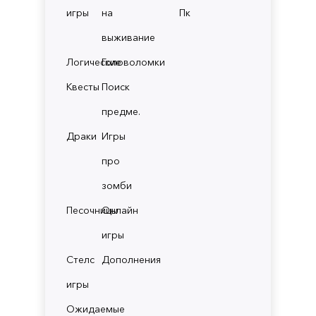
игры
на
Пк
выживание
Логические
Головоломки
Квесты
Поиск
предме.
Драки
Игры
про
зомби
Песочницы
Онлайн
игры
Стелс
Дополнения
игры
Ожидаемые