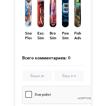
Snow
Escape
Brothel
PowerWash
Fishing
Plowing
Simulator
Simulator
Simulator
Adventure
Simulator
Всего комментариев: 0