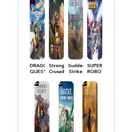
DRAGON
Stronghold
Sudden
SUPER
QUEST
Crusader:
Strike
ROBOT
VII
Definitive
5
WARS
Reimagined
Edition
Y