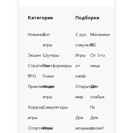
Категории
Подборки
Новинки
Топ
С рус.
Механики
игры
озвучкой
RG
Экшен
Шутеры
Игры
От 3-го
Стратегии
Платформеры
от
лица
RPG
Гонки
xatab
Приключения
Инди
Открытый
Для
игры
мир
слабых
Хоррор
Симуляторы
Пк
игры
Для
Для
Спортивные
Игры
мощных
двоих!