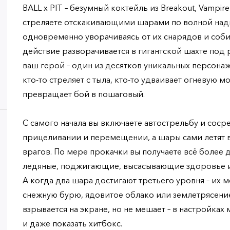
BALL x PIT – безумный коктейль из Breakout, Vampire 
стреляете отскакивающими шарами по волной над
одновременно уворачиваясь от их снарядов и соби
действие разворачивается в гигантской шахте под 
ваш герой – один из десятков уникальных персона
кто-то стреляет с тыла, кто-то удваивает огневую мо
превращает бой в пошаговый.
С самого начала вы включаете автострельбу и соср
прицеливании и перемещении, а шары сами летят в 
врагов. По мере прокачки вы получаете всё более
ледяные, поджигающие, высасывающие здоровье
А когда два шара достигают третьего уровня – их м
снежную бурю, ядовитое облако или землетрясение
взрывается на экране, но не мешает – в настройка
и даже показать хитбокс.