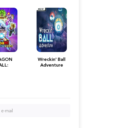
AGON
Wreckin' Ball
ALL:
Adventure
rking!
ERO