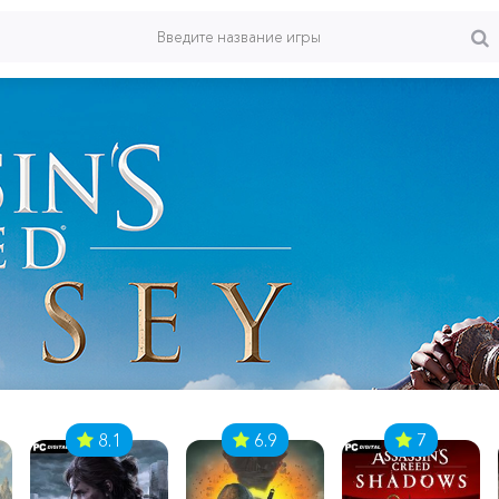
8.1
6.9
7