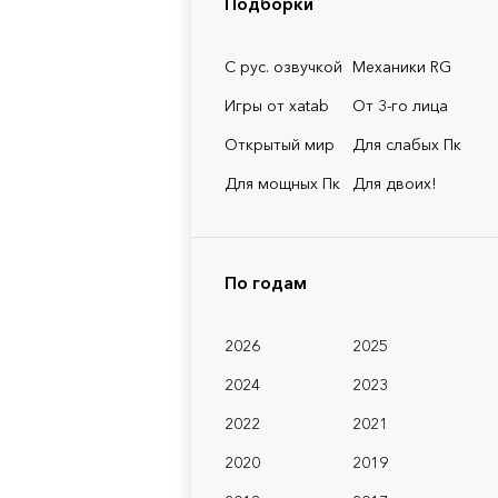
Подборки
С рус. озвучкой
Механики RG
Игры от xatab
От 3-го лица
Открытый мир
Для слабых Пк
Для мощных Пк
Для двоих!
По годам
2026
2025
2024
2023
2022
2021
2020
2019