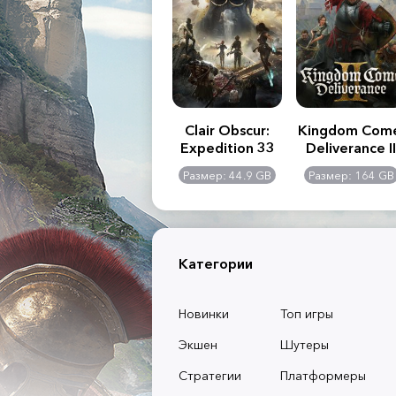
.R. 2:
Assassin's Creed
Clair Obscur:
Kingdom Com
of
Shadows
Expedition 33
Deliverance II
l -
0 GB
Размер: 117 GB
Размер: 44.9 GB
Размер: 164 GB
dition
Категории
Новинки
Топ игры
Экшен
Шутеры
Стратегии
Платформеры