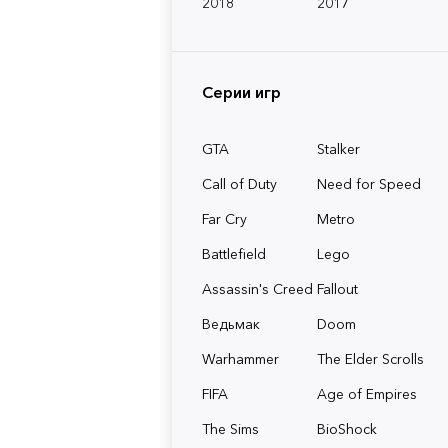
2018
2017
Серии игр
GTA
Stalker
Call of Duty
Need for Speed
Far Cry
Metro
Battlefield
Lego
Assassin's Creed
Fallout
Ведьмак
Doom
Warhammer
The Elder Scrolls
FIFA
Age of Empires
The Sims
BioShock