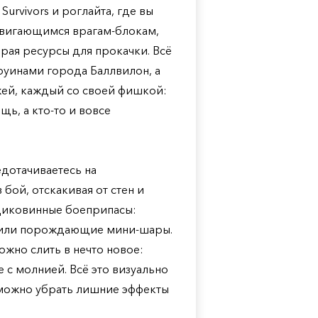
Survivors и роглайта, где вы
вигающимся врагам-блокам,
рая ресурсы для прокачки. Всё
руинами города Баллвилон, а
жей, каждый со своей фишкой:
щь, а кто-то и вовсе
едотачиваетесь на
бой, отскакивая от стен и
 диковинные боеприпасы:
 или порождающие мини-шары.
ожно слить в нечто новое:
 с молнией. Всё это визуально
х можно убрать лишние эффекты