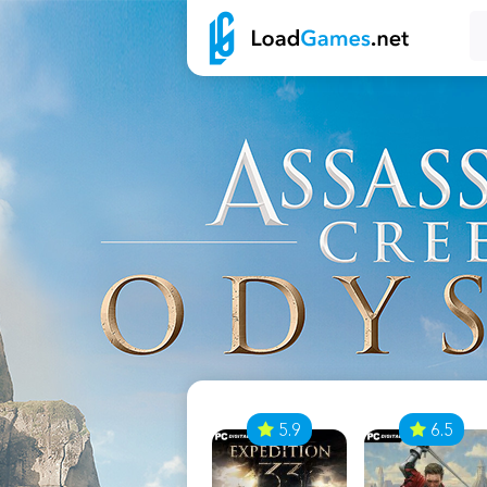
7
5.9
6.5