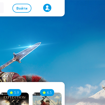
Войти
5.9
6.5
8.1