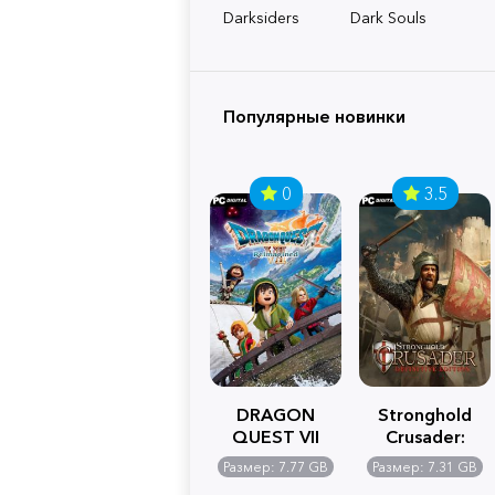
Darksiders
Dark Souls
Популярные новинки
0
3.5
DRAGON
Stronghold
QUEST VII
Crusader:
Reimagined
Definitive
Размер: 7.77 GB
Размер: 7.31 GB
Edition