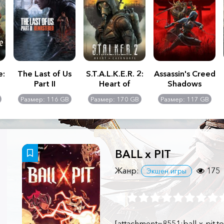
e:
The Last of Us
S.T.A.L.K.E.R. 2:
Assassin's Creed
Part II
Heart of
Shadows
Remastered
Chernobyl -
Размер: 116 GB
Размер: 170 GB
Размер: 117 GB
Ultimate Edition
BALL x PIT
Жанр:
175
Экшен игры
[attachment=8551:ball-x-pit.to