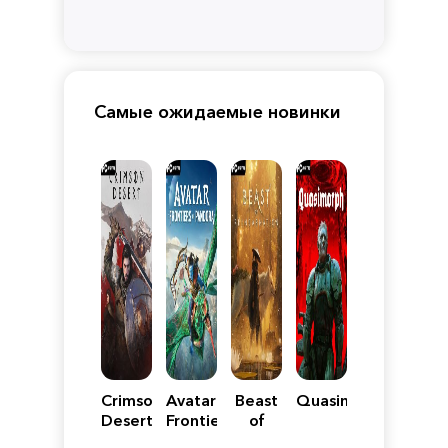
Самые ожидаемые новинки
Crimson
Avatar:
Beast
Quasimorph
Desert
Frontiers
of
of
Reincarnation