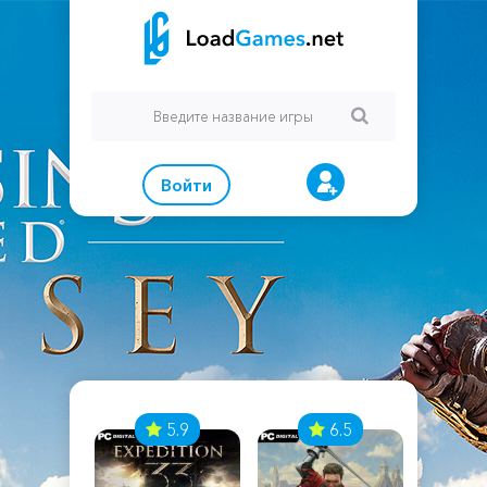
Войти
7
5.9
6.5