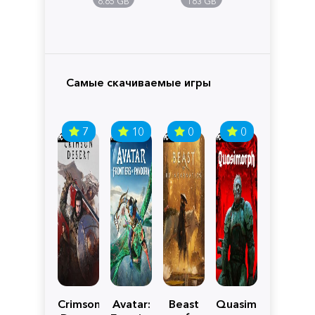
6.65 GB
163 GB
Самые скачиваемые игры
7
10
0
0
Crimson
Avatar:
Beast
Quasimorph