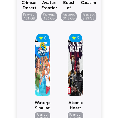
Crimson
Avatar:
Beast
Quasimorph
Desert
Frontiers
of
of
Reincarnation
Размер:
Размер:
Размер:
Размер:
Pandora
131 GB
136 GB
31.8 GB
2.33 GB
0
9
Waterpark
Atomic
Simulator
Heart
Размер:
Размер: