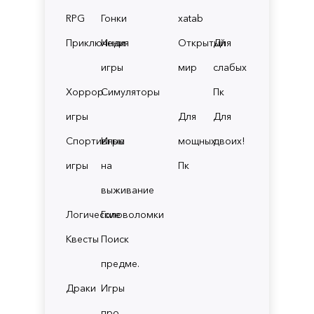
RPG
Гонки
xatab
Приключения
Инди
Открытый
Для
игры
мир
слабых
Хоррор
Симуляторы
Пк
игры
Для
Для
Спортивные
Игры
мощных
двоих!
игры
на
Пк
выживание
Логические
Головоломки
Квесты
Поиск
предме.
Драки
Игры
про