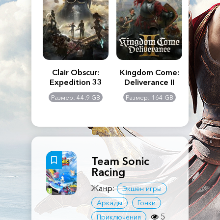
n's Creed
Clair Obscur:
Kingdom Come:
The La
dows
Expedition 33
Deliverance II
Pa
Rema
: 117 GB
Размер: 44.9 GB
Размер: 164 GB
Размер
Team Sonic
Racing
Жанр:
Экшен игры
Аркады
Гонки
5
Приключения