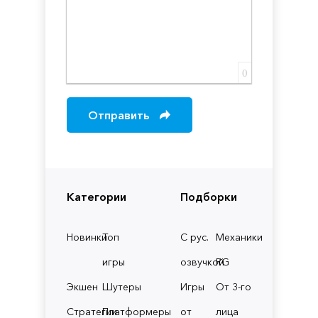
0
Отправить
Категории
Подборки
Новинки
Топ
С рус.
Механики
игры
озвучкой
RG
Экшен
Шутеры
Игры
От 3-го
Стратегии
Платформеры
от
лица