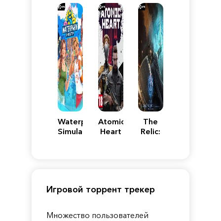
Pandora
Waterpark
Atomic
The
Simulator
Heart
Relic:
First
Guardian
Игровой торрент трекер
Множество пользователей