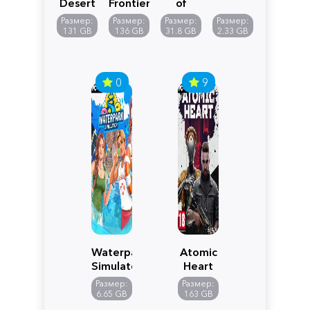
Desert
Frontiers
of
of
Reincarnation
Размер:
Размер:
Размер:
Размер:
Pandora
131 GB
136 GB
31.8 GB
2.33 GB
0
9
Waterpark
Atomic
Simulator
Heart
Размер:
Размер:
6.65 GB
163 GB