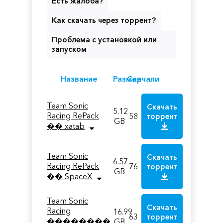
Есть жалоба?
Как скачать через торрент?
Проблема с установкой или
запуском
Название
Размер
Скачали
Team Sonic
Скачать
5.12
Racing RePack
58
торрент
GB
�� xatab
Team Sonic
Скачать
6.57
Racing RePack
76
торрент
GB
�� SpaceX
Team Sonic
Скачать
Racing
16.99
63
торрент
��������
GB