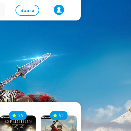
Войти
5.9
6.5
8.1