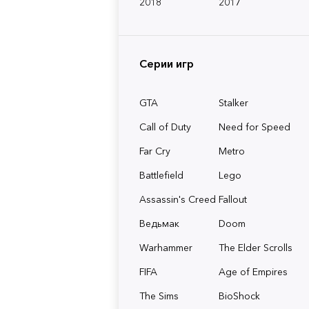
2018
2017
Серии игр
GTA
Stalker
Call of Duty
Need for Speed
Far Cry
Metro
Battlefield
Lego
Assassin's Creed
Fallout
Ведьмак
Doom
Warhammer
The Elder Scrolls
FIFA
Age of Empires
The Sims
BioShock