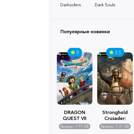
Darksiders
Dark Souls
Популярные новинки
0
3.5
DRAGON
Stronghold
QUEST VII
Crusader:
Reimagined
Definitive
Размер: 7.77 GB
Размер: 7.31 GB
Edition