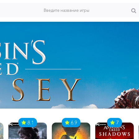
8.1
6.9
7