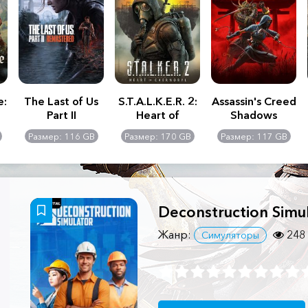
e:
The Last of Us
S.T.A.L.K.E.R. 2:
Assassin's Creed
Part II
Heart of
Shadows
Remastered
Chernobyl -
Размер: 116 GB
Размер: 170 GB
Размер: 117 GB
Ultimate Edition
Deconstruction Simu
Жанр:
248
Симуляторы