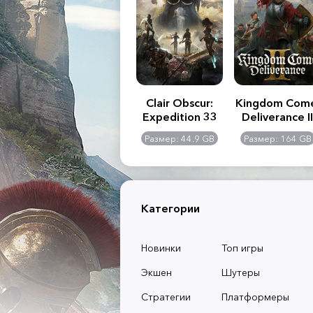
.R. 2:
Assassin's Creed
Clair Obscur:
Kingdom Com
of
Shadows
Expedition 33
Deliverance II
l -
0 GB
Размер: 117 GB
Размер: 44.9 GB
Размер: 164 GB
dition
Категории
Новинки
Топ игры
Экшен
Шутеры
Стратегии
Платформеры