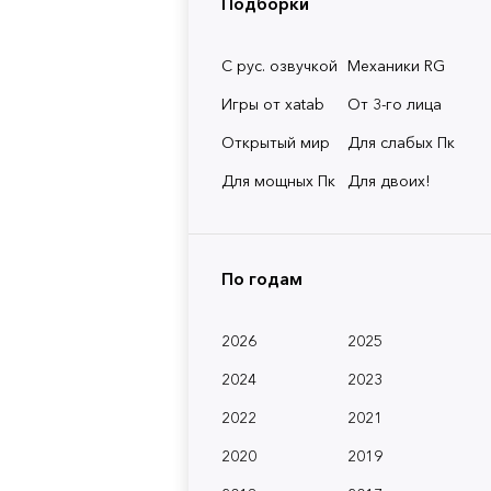
Подборки
С рус. озвучкой
Механики RG
Игры от xatab
От 3-го лица
Открытый мир
Для слабых Пк
Для мощных Пк
Для двоих!
По годам
2026
2025
2024
2023
2022
2021
2020
2019