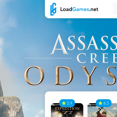
7
5.9
6.5