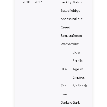
2018
2017
Far Cry
Metro
Battlefield
Lego
Assassin's
Fallout
Creed
Ведьмак
Doom
Warhammer
The
Elder
Scrolls
FIFA
Age of
Empires
The
BioShock
Sims
Darksiders
Dark