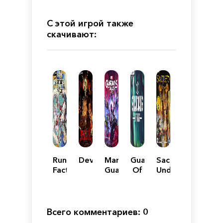
С этой игрой также
скачивают:
Rune
Devilated
Marvel's
Guardians
Sacred
Factory:
Guardians
Of
Underworld
Guardians
of
Rings
of
the
Azuma
Galaxy
Механики
Всего комментариев: 0