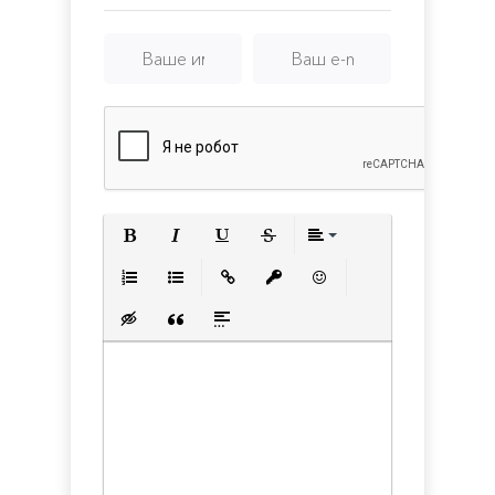
Полужирный
Курсив
Подчеркнутый
Зачеркнутый
Выравнивани
Нумерованный список
Маркированный список
Вставить ссылку
Вставить защищенную с
Вставить смайлик
Вставка скрытого текста
Вставка цитаты
Вставка спойлера