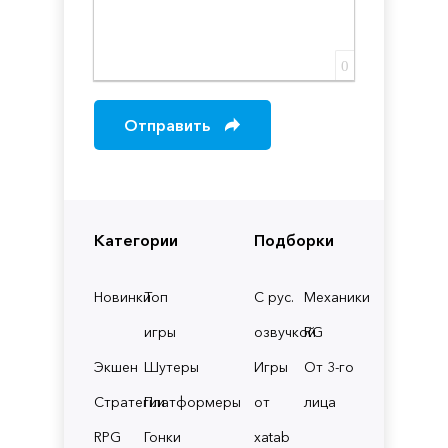
0
Отправить
Категории
Подборки
Новинки
Топ
С рус.
Механики
игры
озвучкой
RG
Экшен
Шутеры
Игры
От 3-го
Стратегии
Платформеры
от
лица
RPG
Гонки
xatab