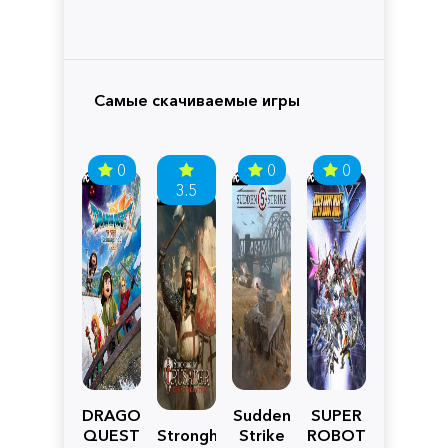
Самые скачиваемые игры
0
0
0
3.5
DRAGON
Sudden
SUPER
QUEST
Stronghold
Strike
ROBOT