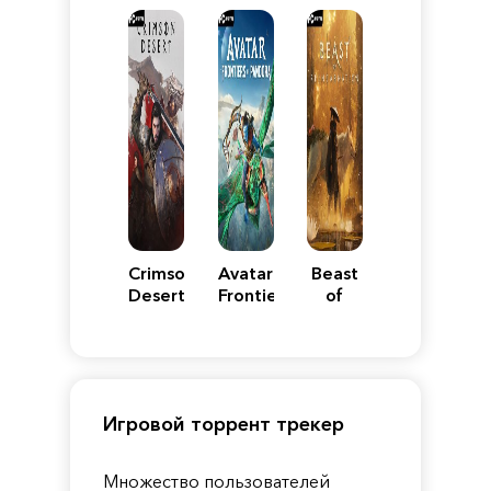
Reimagined
Edition
Y
Crimson
Avatar:
Beast
Desert
Frontiers
of
of
Reincarnation
Pandora
Игровой торрент трекер
Множество пользователей