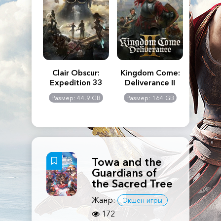
n's Creed
Clair Obscur:
Kingdom Come:
The La
dows
Expedition 33
Deliverance II
Pa
Rema
: 117 GB
Размер: 44.9 GB
Размер: 164 GB
Размер
Towa and the
Guardians of
the Sacred Tree
Жанр:
Экшен игры
172