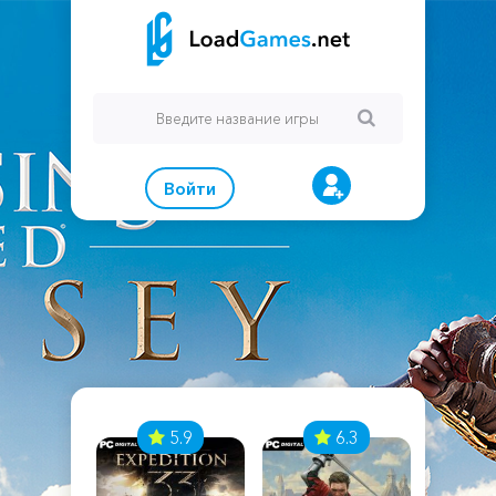
Войти
7
5.9
6.3