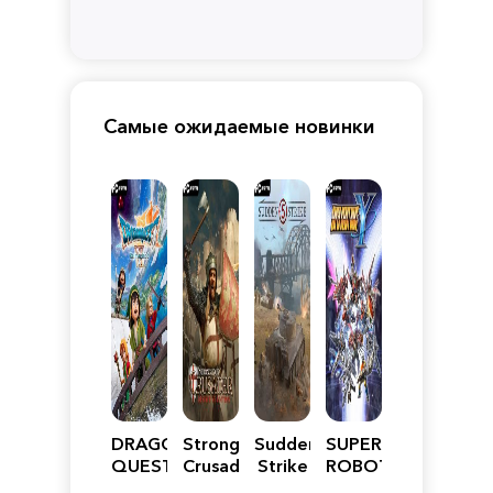
Самые ожидаемые новинки
DRAGON
Stronghold
Sudden
SUPER
QUEST
Crusader:
Strike
ROBOT
VII
Definitive
5
WARS