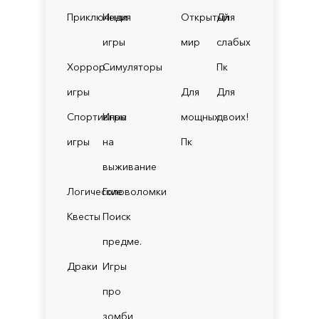
Приключения
Инди
Открытый
Для
игры
мир
слабых
Хоррор
Симуляторы
Пк
игры
Для
Для
Спортивные
Игры
мощных
двоих!
игры
на
Пк
выживание
Логические
Головоломки
Квесты
Поиск
предме.
Драки
Игры
про
зомби