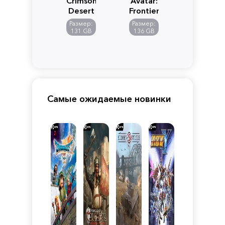
Crimson
Avatar:
Desert
Frontiers
of
Размер:
Размер:
Pandora
131 GB
136 GB
Самые ожидаемые новинки