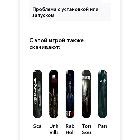
Проблема с установкой или
запуском
С этой игрой также
скачивают:
Scarred
Unholy
Rabbit
Tormented
ParanormalHK
Village
Hole
Souls