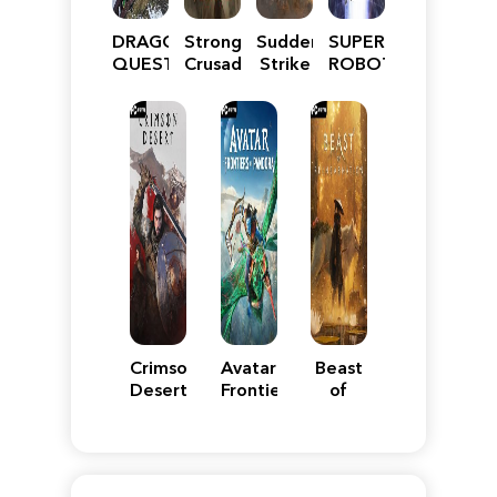
DRAGON
Stronghold
Sudden
SUPER
QUEST
Crusader:
Strike
ROBOT
VII
Definitive
5
WARS
Reimagined
Edition
Y
Crimson
Avatar:
Beast
Desert
Frontiers
of
of
Reincarnation
Pandora