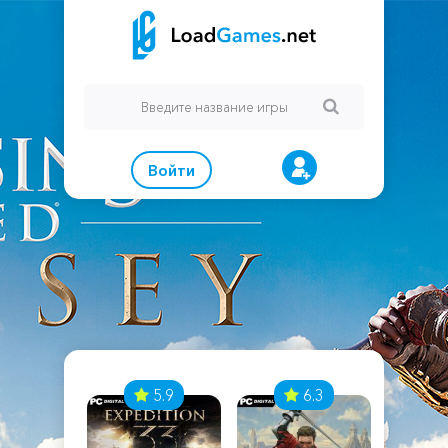
Войти
7
5.9
6.3