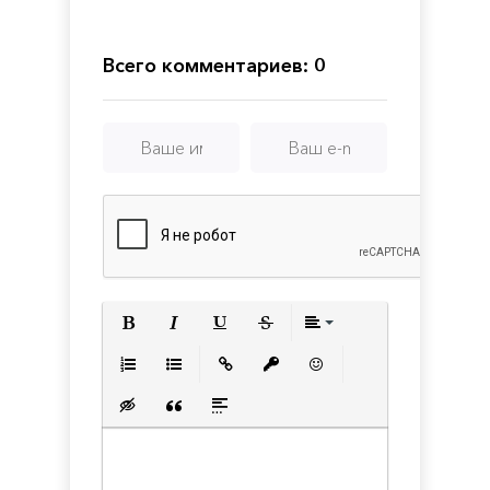
Всего комментариев: 0
Полужирный
Курсив
Подчеркнутый
Зачеркнутый
Выравнивани
Нумерованный список
Маркированный список
Вставить ссылку
Вставить защищенную с
Вставить смайлик
Вставка скрытого текста
Вставка цитаты
Вставка спойлера