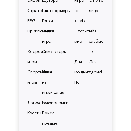
Экшен
Шутеры
Игры
От 3-го
Стратегии
Платформеры
от
лица
RPG
Гонки
xatab
Приключения
Инди
Открытый
Для
игры
мир
слабых
Хоррор
Симуляторы
Пк
игры
Для
Для
Спортивные
Игры
мощных
двоих!
игры
на
Пк
выживание
Логические
Головоломки
Квесты
Поиск
предме.