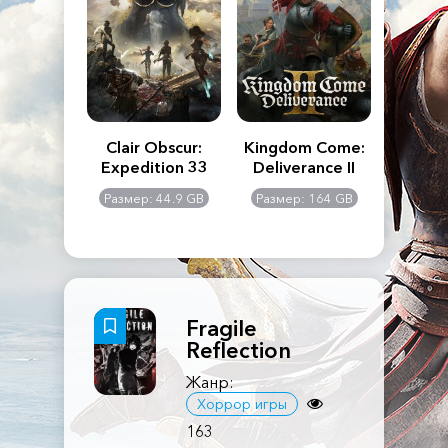
n's Creed
Clair Obscur:
Kingdom Come:
The La
dows
Expedition 33
Deliverance II
Pa
Rema
: 117 GB
Размер: 44.9 GB
Размер: 164 GB
Размер
Fragile
Reflection
Жанр:
Хоррор игры
163