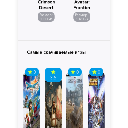
Crimson
Avatar:
Desert
Frontiers
of
Размер:
Размер:
Pandora
131 GB
136 GB
Самые скачиваемые игры
0
0
0
3.5