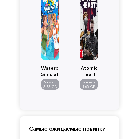
Waterpark
Atomic
Simulator
Heart
Размер:
Размер:
6.65 GB
163 GB
Самые ожидаемые новинки