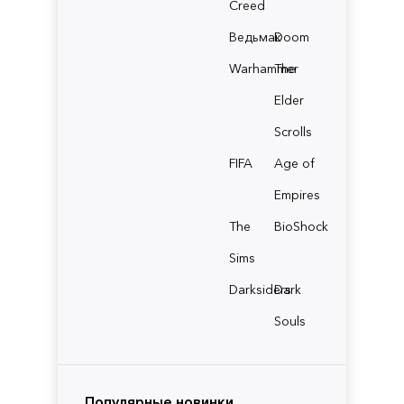
Creed
Ведьмак
Doom
Warhammer
The
Elder
Scrolls
FIFA
Age of
Empires
The
BioShock
Sims
Darksiders
Dark
Souls
Популярные новинки