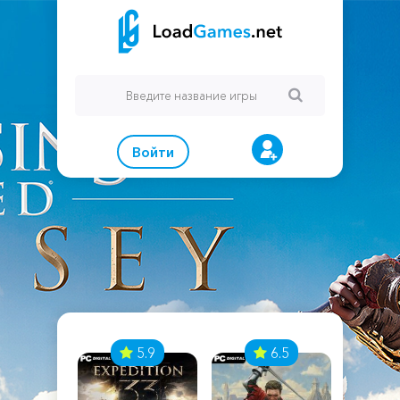
Войти
7
5.9
6.5