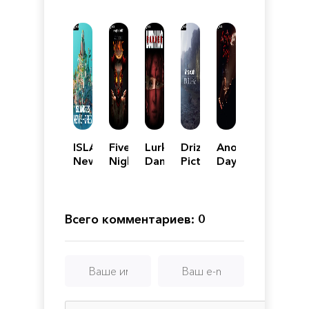
ISLANDERS:
Five
Lurking
Drizzlepath:
Another
New
Nights
Danger
Picturae
Day
Shores
at
Freddy's:
Secret
of
Всего комментариев: 0
the
Mimic