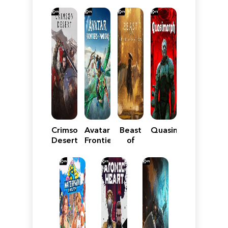
Crimson
Avatar:
Beast
Quasimorph
Desert
Frontiers
of
of
Reincarnation
Pandora