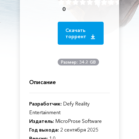
0
Скачать
торрент
Размер: 34.2 GB
Описание
Разработчик:
Defy Reality
Entertainment
Издатель:
MicroProse Software
Год выхода:
2 сентября 2025
Версия:
1.0