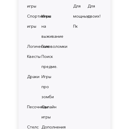
игры
Для
Для
Спортивные
Игры
мощных
двоих!
игры
на
Пк
выживание
Логические
Головоломки
Квесты
Поиск
предме.
Драки
Игры
про
зомби
Песочницы
Онлайн
игры
Стелс
Дополнения