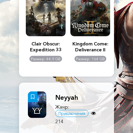
n's Creed
Clair Obscur:
Kingdom Come:
The La
dows
Expedition 33
Deliverance II
Pa
Rema
: 117 GB
Размер: 44.9 GB
Размер: 164 GB
Размер
Neyyah
Жанр:
Приключения
214