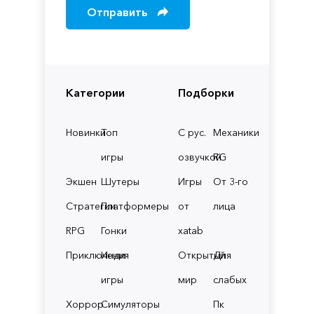
Отправить
Категории
Подборки
Новинки
Топ
С рус.
Механики
игры
озвучкой
RG
Экшен
Шутеры
Игры
От 3-го
Стратегии
Платформеры
от
лица
RPG
Гонки
xatab
Приключения
Инди
Открытый
Для
игры
мир
слабых
Хоррор
Симуляторы
Пк