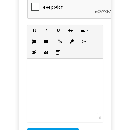
Полужирный
Курсив
Подчеркнутый
Зачеркнутый
Выравнивани
Нумерованный список
Маркированный список
Вставить ссылку
Вставить защищенную с
Вставить смайлик
Вставка скрытого текста
Вставка цитаты
Вставка спойлера
0