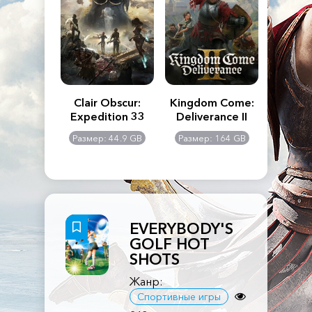
n's Creed
Clair Obscur:
Kingdom Come:
The La
dows
Expedition 33
Deliverance II
Pa
Rema
: 117 GB
Размер: 44.9 GB
Размер: 164 GB
Размер
EVERYBODY'S
GOLF HOT
SHOTS
Жанр:
Спортивные игры