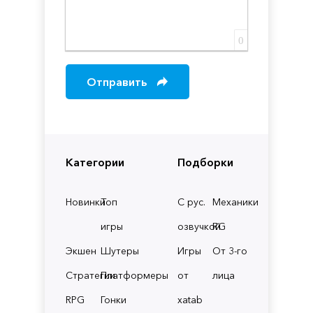
0
Отправить
Категории
Подборки
Новинки
Топ
С рус.
Механики
игры
озвучкой
RG
Экшен
Шутеры
Игры
От 3-го
Стратегии
Платформеры
от
лица
RPG
Гонки
xatab