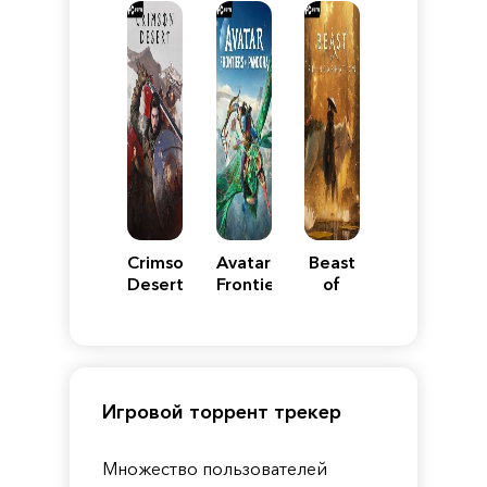
Reimagined
Edition
Y
Crimson
Avatar:
Beast
Desert
Frontiers
of
of
Reincarnation
Pandora
Игровой торрент трекер
Множество пользователей