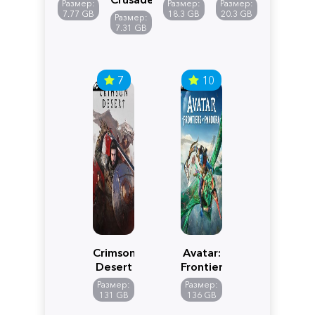
Размер:
Размер:
Размер:
Reimagined
Definitive
Y
7.77 GB
18.3 GB
20.3 GB
Размер:
Edition
7.31 GB
7
10
Crimson
Avatar:
Desert
Frontiers
of
Размер:
Размер:
Pandora
131 GB
136 GB