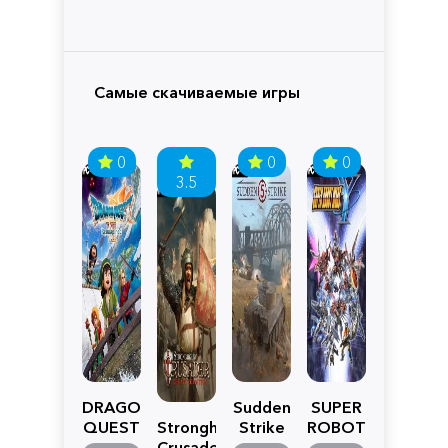
Самые скачиваемые игры
0
0
0
3.5
DRAGON
Sudden
SUPER
QUEST
Stronghold
Strike
ROBOT
VII
Crusader:
5
WARS