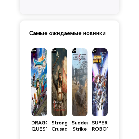
Самые ожидаемые новинки
DRAGON
Stronghold
Sudden
SUPER
QUEST
Crusader:
Strike
ROBOT
VII
Definitive
5
WARS