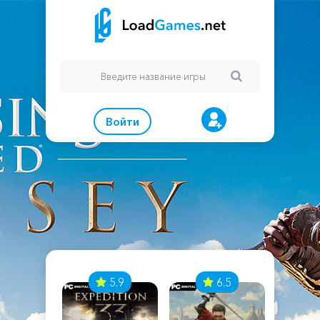
Войти
7
5.9
6.5