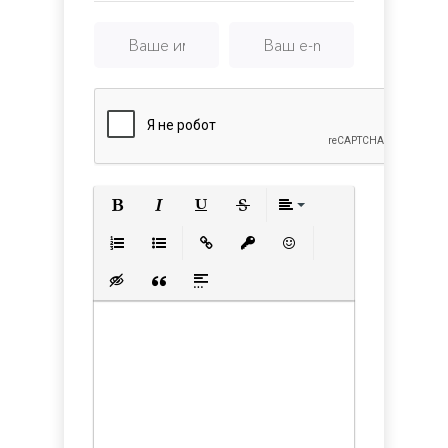
Полужирный
Курсив
Подчеркнутый
Зачеркнутый
Выравнивани
Нумерованный список
Маркированный список
Вставить ссылку
Вставить защищенную с
Вставить смайлик
Вставка скрытого текста
Вставка цитаты
Вставка спойлера