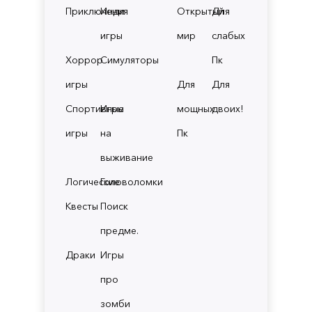
Приключения
Инди
Открытый
Для
игры
мир
слабых
Хоррор
Симуляторы
Пк
игры
Для
Для
Спортивные
Игры
мощных
двоих!
игры
на
Пк
выживание
Логические
Головоломки
Квесты
Поиск
предме.
Драки
Игры
про
зомби