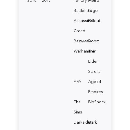
2018
2017
Far Cry
Metro
Battlefield
Lego
Assassin's
Fallout
Creed
Ведьмак
Doom
Warhammer
The
Elder
Scrolls
FIFA
Age of
Empires
The
BioShock
Sims
Darksiders
Dark