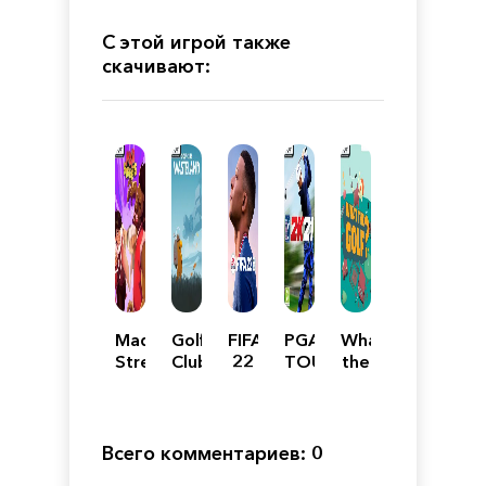
С этой игрой также
скачивают:
Mad
Golf
FIFA
PGA
What
Streets
Club
22
TOUR
the
Wasteland
Механики
2K21
Golf?
Всего комментариев: 0