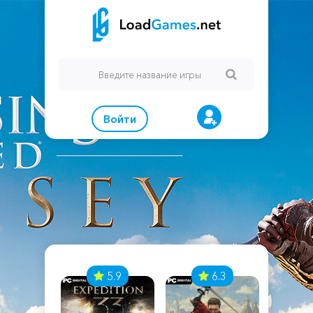
Войти
7
5.9
6.3