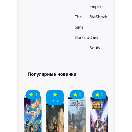
Empires
The
BioShock
Sims
Darksiders
Dark
Souls
Популярные новинки
0
0
0
3.5