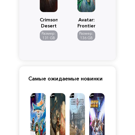
Crimson
Avatar:
Desert
Frontiers
of
Размер:
Размер:
Pandora
131 GB
136 GB
Самые ожидаемые новинки