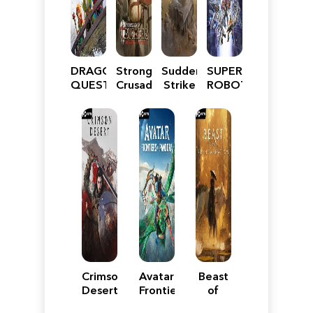
DRAGON
Stronghold
Sudden
SUPER
QUEST
Crusader:
Strike
ROBOT
VII
Definitive
5
WARS
Reimagined
Edition
Y
Crimson
Avatar:
Beast
Desert
Frontiers
of
of
Reincarnation