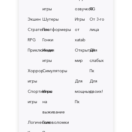
игры
озвучкой
RG
Экшен
Шутеры
Игры
От 3-го
Стратегии
Платформеры
от
лица
RPG
Гонки
xatab
Приключения
Инди
Открытый
Для
игры
мир
слабых
Хоррор
Симуляторы
Пк
игры
Для
Для
Спортивные
Игры
мощных
двоих!
игры
на
Пк
выживание
Логические
Головоломки