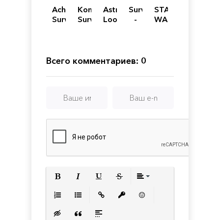
Achilles:
Kong:
Astro
Survivor
STAR
Survivor
Survivor
Looter:
-
WARS
Instinct
Survivor
Castaway
Jedi:
Island
Survivor
Всего комментариев: 0
Полужирный
Курсив
Подчеркнутый
Зачеркнутый
Выравнивани
Нумерованный список
Маркированный список
Вставить ссылку
Вставить защищенную с
Вставить смайлик