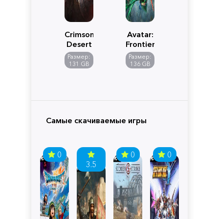
Crimson
Avatar:
Desert
Frontiers
of
Размер:
Размер:
Pandora
131 GB
136 GB
Самые скачиваемые игры
0
0
0
3.5