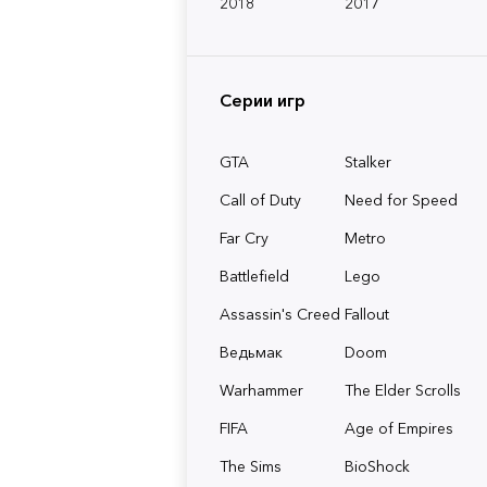
2018
2017
Серии игр
GTA
Stalker
Call of Duty
Need for Speed
Far Cry
Metro
Battlefield
Lego
Assassin's Creed
Fallout
Ведьмак
Doom
Warhammer
The Elder Scrolls
FIFA
Age of Empires
The Sims
BioShock