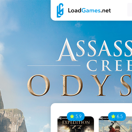
7
5.9
6.5