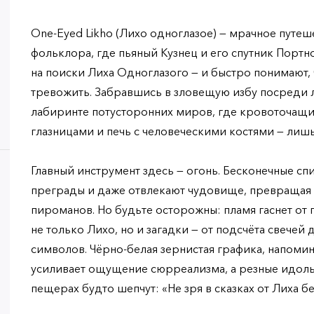
One-Eyed Likho (Лихо одноглазое) — мрачное путеш
фольклора, где пьяный Кузнец и его спутник Порт
на поиски Лиха Одноглазого — и быстро понимают, 
тревожить. Забравшись в зловещую избу посреди л
лабиринте потусторонних миров, где кровоточащи
глазницами и печь с человеческими костями — лиш
Главный инструмент здесь — огонь. Бесконечные сп
преграды и даже отвлекают чудовище, превращая 
пироманов. Но будьте осторожны: пламя гаснет от п
не только Лихо, но и загадки — от подсчёта свече
символов. Чёрно-белая зернистая графика, напоми
усиливает ощущение сюрреализма, а резные идолы
пещерах будто шепчут: «Не зря в сказках от Лиха бег