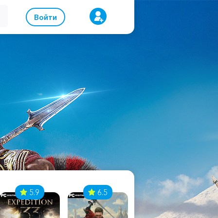
Войти
5.9
6.5
8.1