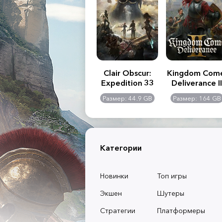
.R. 2:
Assassin's Creed
Clair Obscur:
Kingdom Com
of
Shadows
Expedition 33
Deliverance II
l -
0 GB
Размер: 117 GB
Размер: 44.9 GB
Размер: 164 GB
dition
Категории
Новинки
Топ игры
Экшен
Шутеры
Стратегии
Платформеры