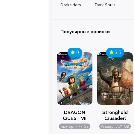
Darksiders
Dark Souls
Популярные новинки
0
3.5
DRAGON
Stronghold
QUEST VII
Crusader:
Reimagined
Definitive
Размер: 7.77 GB
Размер: 7.31 GB
Edition