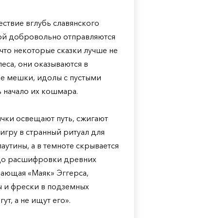
ествие вглубь славянского
ной добровольно отправляются
что некоторые сказки лучше не
еса, они оказываются в
е мешки, идолы с пустыми
ь начало их кошмара.
ички освещают путь, сжигают
игру в странный ритуал для
аутины, а в темноте скрывается
й до расшифровки древних
нающая «Маяк» Эггерса,
 и фрески в подземных
ут, а не ищут его».