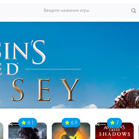
8.1
6.9
7