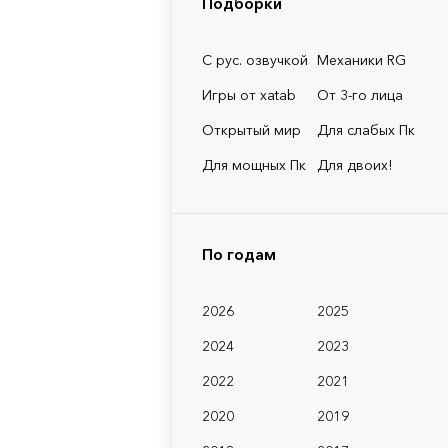
Подборки
С рус. озвучкой
Механики RG
Игры от xatab
От 3-го лица
Открытый мир
Для слабых Пк
Для мощных Пк
Для двоих!
По годам
2026
2025
2024
2023
2022
2021
2020
2019