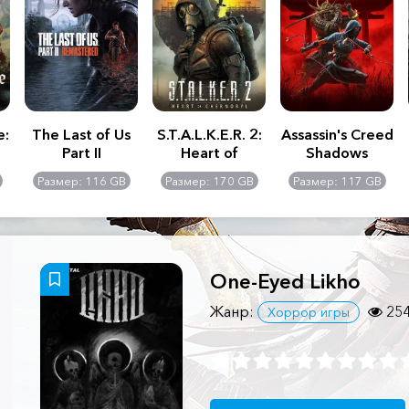
e:
The Last of Us
S.T.A.L.K.E.R. 2:
Assassin's Creed
Part II
Heart of
Shadows
Remastered
Chernobyl -
Размер: 116 GB
Размер: 170 GB
Размер: 117 GB
Ultimate Edition
One-Eyed Likho
Жанр:
25
Хоррор игры