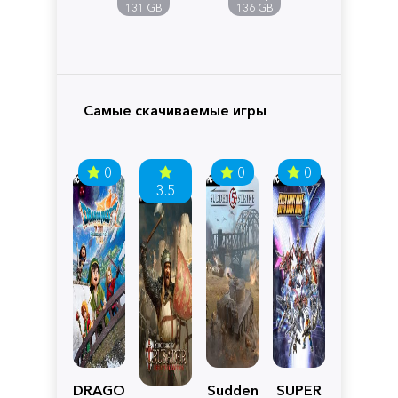
Pandora
131 GB
136 GB
Самые скачиваемые игры
0
0
0
3.5
DRAGON
Sudden
SUPER