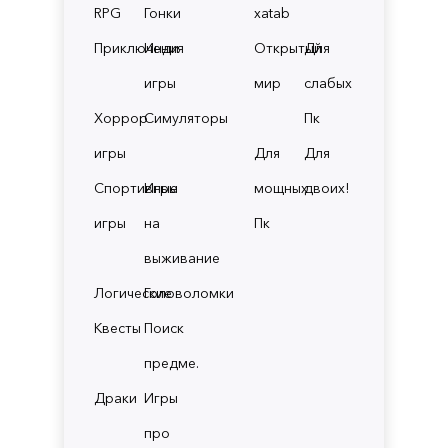
RPG
Гонки
xatab
Приключения
Инди
Открытый
Для
игры
мир
слабых
Хоррор
Симуляторы
Пк
игры
Для
Для
Спортивные
Игры
мощных
двоих!
игры
на
Пк
выживание
Логические
Головоломки
Квесты
Поиск
предме.
Драки
Игры
про