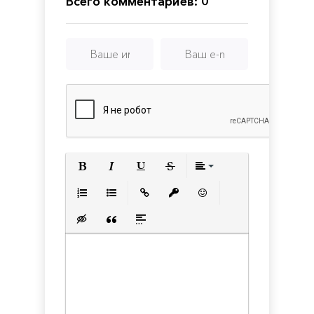
Всего комментариев: 0
Полужирный
Курсив
Подчеркнутый
Зачеркнутый
Выравнивани
Нумерованный список
Маркированный список
Вставить ссылку
Вставить защищенную с
Вставить смайлик
Вставка скрытого текста
Вставка цитаты
Вставка спойлера