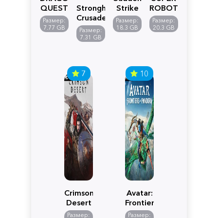
QUEST
Stronghold
Strike
ROBOT
VII
Crusader:
5
WARS
Размер:
Размер:
Размер:
Reimagined
Definitive
Y
7.77 GB
18.3 GB
20.3 GB
Размер:
Edition
7.31 GB
7
10
Crimson
Avatar:
Desert
Frontiers
of
Размер:
Размер: