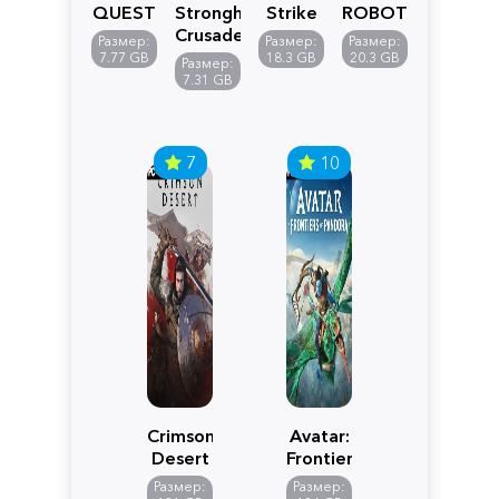
QUEST
Stronghold
Strike
ROBOT
VII
Crusader:
5
WARS
Размер:
Размер:
Размер:
Reimagined
Definitive
Y
7.77 GB
18.3 GB
20.3 GB
Размер:
Edition
7.31 GB
7
10
Crimson
Avatar:
Desert
Frontiers
of
Размер:
Размер: