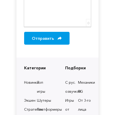
0
Отправить
Категории
Подборки
Новинки
Топ
С рус.
Механики
игры
озвучкой
RG
Экшен
Шутеры
Игры
От 3-го
Стратегии
Платформеры
от
лица