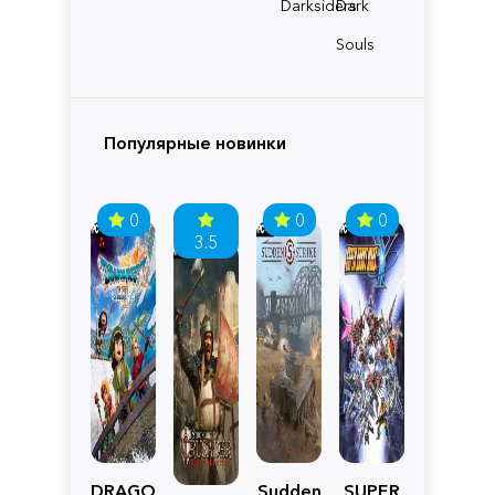
Darksiders
Dark
Souls
Популярные новинки
0
0
0
3.5
DRAGON
Sudden
SUPER