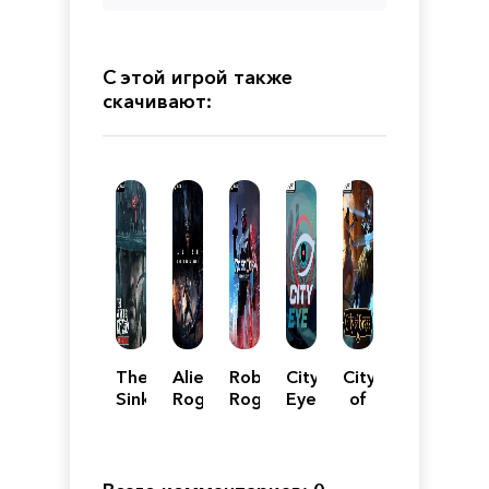
С этой игрой также
скачивают:
The
Alien:
RoboCop:
City
City
Sinking
Rogue
Rogue
Eye
of
City
Incursion
City
Brass
Remastered