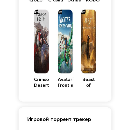
VII
Definitive
5
WARS
Reimagined
Edition
Y
Crimson
Avatar:
Beast
Desert
Frontiers
of
of
Reincarnation
Pandora
Игровой торрент трекер