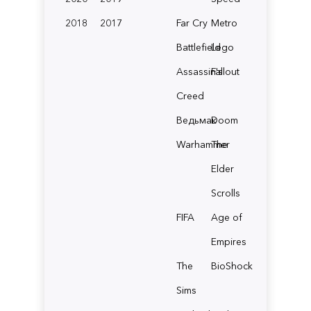
2018
2017
Far Cry
Metro
Battlefield
Lego
Assassin's
Fallout
Creed
Ведьмак
Doom
Warhammer
The
Elder
Scrolls
FIFA
Age of
Empires
The
BioShock
Sims