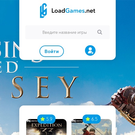
Войти
7
5.9
6.5