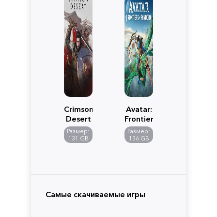
Crimson
Avatar:
Desert
Frontiers
of
Размер:
Размер:
Pandora
131 GB
136 GB
Самые скачиваемые игры