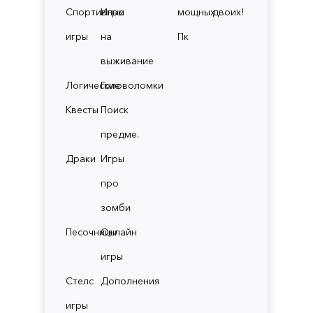
Спортивные
Игры
мощных
двоих!
игры
на
Пк
выживание
Логические
Головоломки
Квесты
Поиск
предме.
Драки
Игры
про
зомби
Песочницы
Онлайн
игры
Стелс
Дополнения
игры