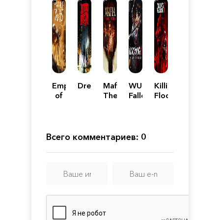
Empire
DreadHaunt
Mafia:
WUCHANG:
Killing
of
The
Fallen
Floor
the
Old
Feathers
3
Ants
Country
Всего комментариев: 0