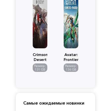
Crimson
Avatar:
Desert
Frontiers
of
Размер:
Размер:
Pandora
131 GB
136 GB
Самые ожидаемые новинки