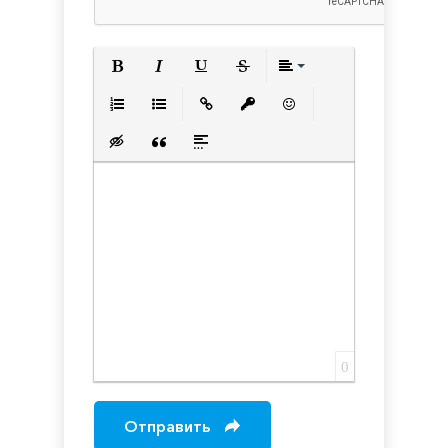
Полужирный
Курсив
Подчеркнутый
Зачеркнутый
Выравнивани
Нумерованный список
Маркированный список
Вставить ссылку
Вставить защищенную с
Вставить смайлик
Вставка скрытого текста
Вставка цитаты
Вставка спойлера
0
Отправить