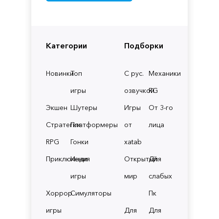
Категории
Подборки
Новинки
Топ
С рус.
Механики
игры
озвучкой
RG
Экшен
Шутеры
Игры
От 3-го
Стратегии
Платформеры
от
лица
RPG
Гонки
xatab
Приключения
Инди
Открытый
Для
игры
мир
слабых
Хоррор
Симуляторы
Пк
игры
Для
Для