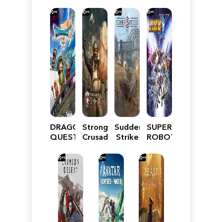
DRAGON
Stronghold
Sudden
SUPER
QUEST
Crusader:
Strike
ROBOT
VII
Definitive
5
WARS
Reimagined
Edition
Y