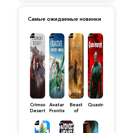
Самые ожидаемые новинки
Crimson
Avatar:
Beast
Quasimorph
Desert
Frontiers
of
of
Reincarnation
Pandora