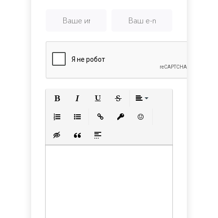
Полужирный
Курсив
Подчеркнутый
Зачеркнутый
Выравнивани
Нумерованный список
Маркированный список
Вставить ссылку
Вставить защищенную с
Вставить смайлик
Вставка скрытого текста
Вставка цитаты
Вставка спойлера