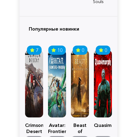
Souls
Популярные новинки
7
10
0
0
Crimson
Avatar:
Beast
Quasimorph
Desert
Frontiers
of