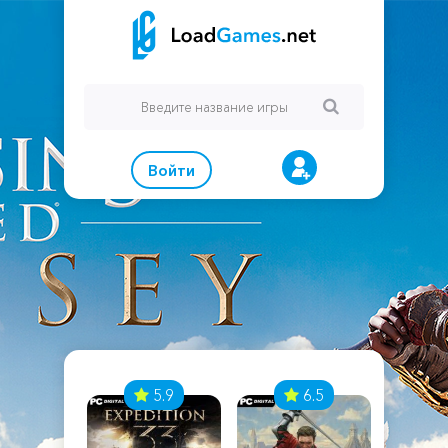
Войти
7
5.9
6.5