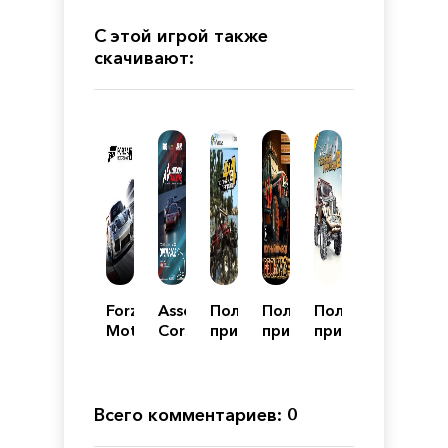
С этой игрой также
скачивают:
Forza
Assetto
Полный
Полный
Полный
Motorsport
Corsa
привод
привод
привод
7
Competizione
3:
УАЗ
2
Последний
4x4
УАЗ
поход
4x4
Всего комментариев: 0