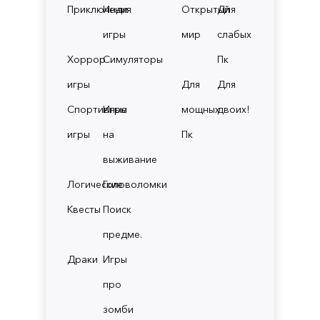
Приключения
Инди
Открытый
Для
игры
мир
слабых
Хоррор
Симуляторы
Пк
игры
Для
Для
Спортивные
Игры
мощных
двоих!
игры
на
Пк
выживание
Логические
Головоломки
Квесты
Поиск
предме.
Драки
Игры
про
зомби