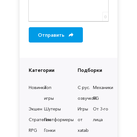
0
Отправить
Категории
Подборки
Новинки
Топ
С рус.
Механики
игры
озвучкой
RG
Экшен
Шутеры
Игры
От 3-го
Стратегии
Платформеры
от
лица
RPG
Гонки
xatab