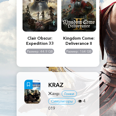
n's Creed
Clair Obscur:
Kingdom Come:
The La
dows
Expedition 33
Deliverance II
Pa
Rema
: 117 GB
Размер: 44.9 GB
Размер: 164 GB
Размер
KRAZ
Жанр:
Гонки
4
Симуляторы
019