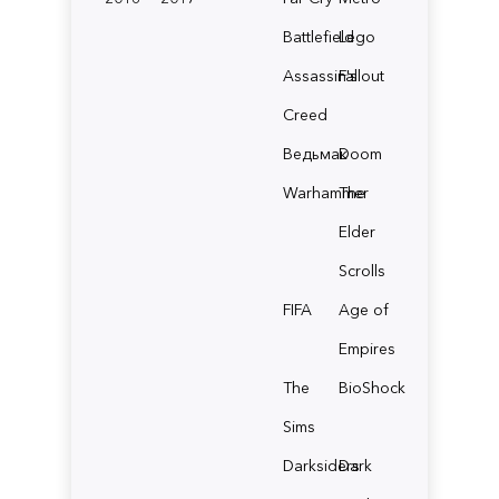
Battlefield
Lego
Assassin's
Fallout
Creed
Ведьмак
Doom
Warhammer
The
Elder
Scrolls
FIFA
Age of
Empires
The
BioShock
Sims
Darksiders
Dark