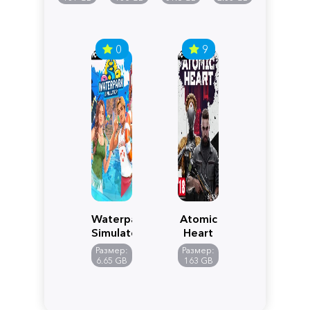
0
9
Waterpark
Atomic
Simulator
Heart
Размер:
Размер:
6.65 GB
163 GB