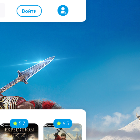
Войти
5.7
6.5
8.1