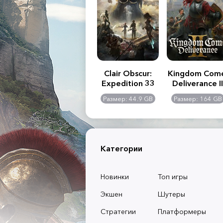
.R. 2:
Assassin's Creed
Clair Obscur:
Kingdom Com
of
Shadows
Expedition 33
Deliverance II
l -
0 GB
Размер: 117 GB
Размер: 44.9 GB
Размер: 164 GB
dition
Категории
Новинки
Топ игры
Экшен
Шутеры
Стратегии
Платформеры