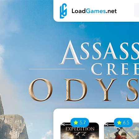
7
5.7
6.5