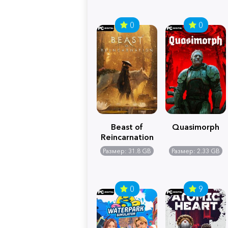
0
0
Beast of
Quasimorph
Reincarnation
Размер: 31.8 GB
Размер: 2.33 GB
0
9