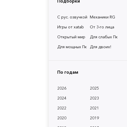
Подборки
С рус. озвучкой
Механики RG
Игры от xatab
От 3-го лица
Открытый мир
Для слабых Пк
Для мощных Пк
Для двоих!
По годам
2026
2025
2024
2023
2022
2021
2020
2019