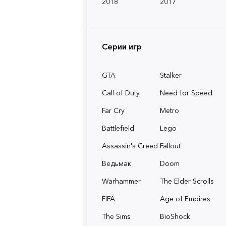
2018
2017
Серии игр
GTA
Stalker
Call of Duty
Need for Speed
Far Cry
Metro
Battlefield
Lego
Assassin's Creed
Fallout
Ведьмак
Doom
Warhammer
The Elder Scrolls
FIFA
Age of Empires
The Sims
BioShock