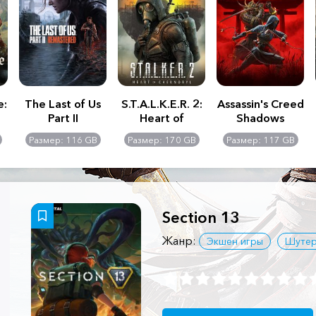
e:
The Last of Us
S.T.A.L.K.E.R. 2:
Assassin's Creed
Part II
Heart of
Shadows
Remastered
Chernobyl -
Размер: 116 GB
Размер: 170 GB
Размер: 117 GB
Ultimate Edition
Section 13
Жанр:
Экшен игры
Шуте