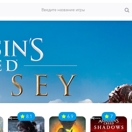
8.1
6.9
7