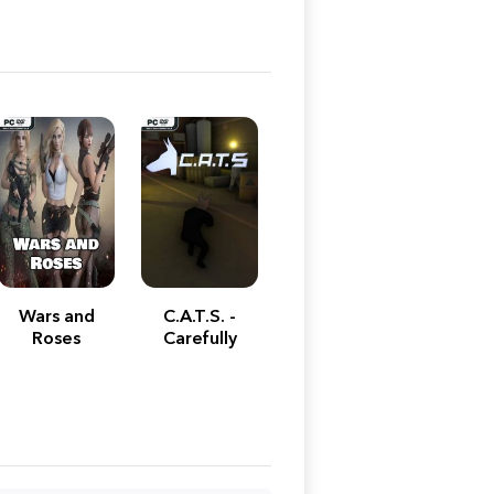
Wars and
C.A.T.S. -
Roses
Carefully
Attempting
not To Screw
up