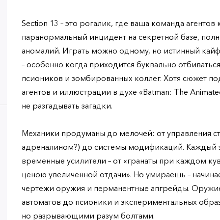
Section 13 – это рогалик, где ваша команда агенто
паранормальный инцидент на секретной базе, пол
аномалий. Играть можно одному, но истинный кайф
– особенно когда приходится буквально отбиваться
псиоников и зомбированных коллег. Хотя сюжет по
агентов и иллюстрации в духе «Batman: The Animated 
не разгадывать загадки.
Механики продуманы до мелочей: от управления ст
адреналином?) до системы модификаций. Каждый з
временные усилители – от «гранаты при каждом ку
ценою увеличенной отдачи». Но умираешь – начинае
чертежи оружия и перманентные апгрейды. Оружие
автоматов до псионики и экспериментальных образ
но разрывающими разум болтами.