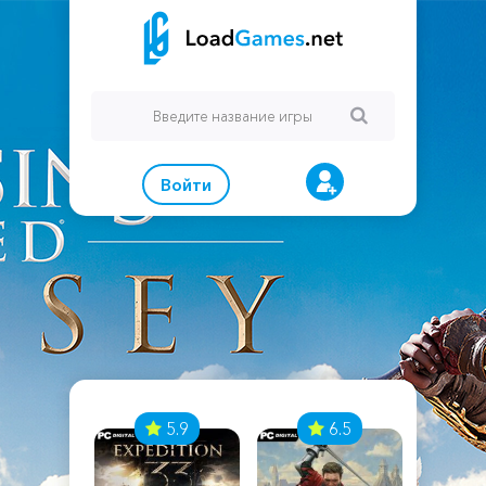
Войти
7
5.9
6.5