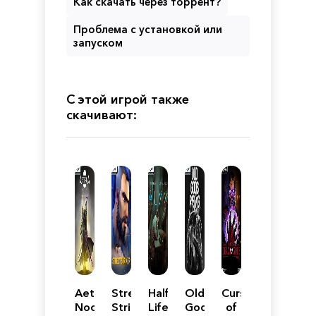
Как скачать через торрент?
Проблема с установкой или
запуском
С этой игрой также
скачивают:
Aeterna
Street
Half-
Old
Curse
Noctis
Striker
Life:
Gods
of