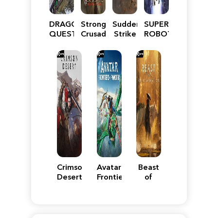
DRAGON
Stronghold
Sudden
SUPER
QUEST
Crusader:
Strike
ROBOT
VII
Definitive
5
WARS
Reimagined
Edition
Y
Crimson
Avatar:
Beast
Desert
Frontiers
of
of
Reincarnation
Pandora