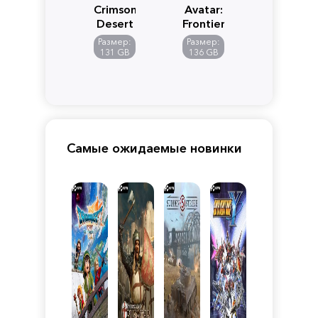
Crimson
Avatar:
Desert
Frontiers
of
Размер:
Размер:
Pandora
131 GB
136 GB
Самые ожидаемые новинки