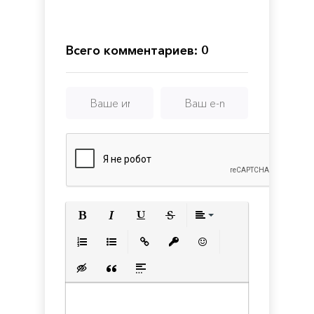
Alyx
Rising
the
-
Dead
Final
Gods
Hours
Всего комментариев: 0
Полужирный
Курсив
Подчеркнутый
Зачеркнутый
Выравнивани
Нумерованный список
Маркированный список
Вставить ссылку
Вставить защищенную с
Вставить смайлик
Вставка скрытого текста
Вставка цитаты
Вставка спойлера