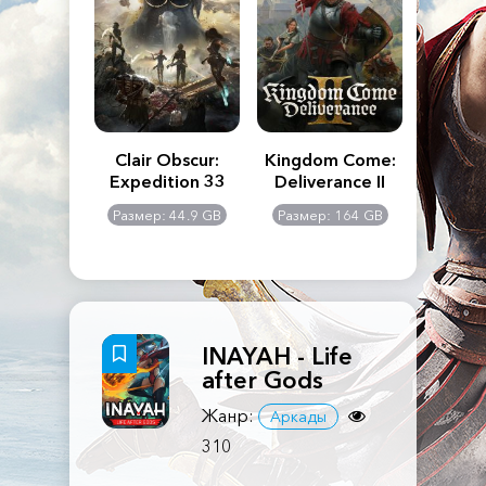
n's Creed
Clair Obscur:
Kingdom Come:
The La
dows
Expedition 33
Deliverance II
Pa
Rema
: 117 GB
Размер: 44.9 GB
Размер: 164 GB
Размер
INAYAH - Life
after Gods
Жанр:
Аркады
310