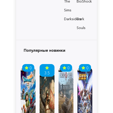
The
BioShock
Sims
Darksiders
Dark
Souls
Популярные новинки
0
0
0
3.5