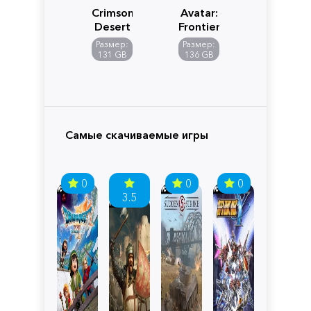
Crimson
Avatar:
Desert
Frontiers
of
Размер:
Размер:
Pandora
131 GB
136 GB
Самые скачиваемые игры
0
0
0
3.5