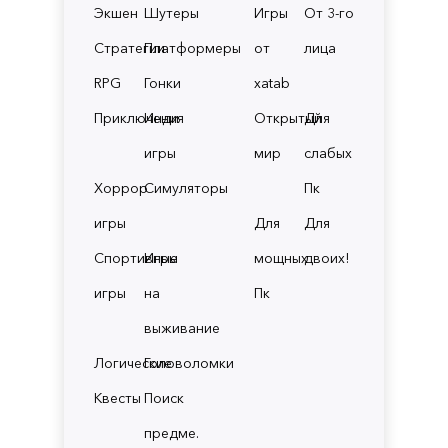
Экшен
Шутеры
Игры
От 3-го
Стратегии
Платформеры
от
лица
RPG
Гонки
xatab
Приключения
Инди
Открытый
Для
игры
мир
слабых
Хоррор
Симуляторы
Пк
игры
Для
Для
Спортивные
Игры
мощных
двоих!
игры
на
Пк
выживание
Логические
Головоломки
Квесты
Поиск
предме.