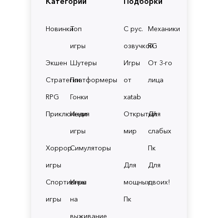
Категории
Подборки
Новинки
Топ
С рус.
Механики
игры
озвучкой
RG
Экшен
Шутеры
Игры
От 3-го
Стратегии
Платформеры
от
лица
RPG
Гонки
xatab
Приключения
Инди
Открытый
Для
игры
мир
слабых
Хоррор
Симуляторы
Пк
игры
Для
Для
Спортивные
Игры
мощных
двоих!
игры
на
Пк
выживание