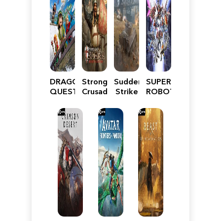
DRAGON
Stronghold
Sudden
SUPER
QUEST
Crusader:
Strike
ROBOT
VII
Definitive
5
WARS
Reimagined
Edition
Y