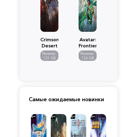
Crimson
Avatar:
Desert
Frontiers
of
Размер:
Размер:
Pandora
131 GB
136 GB
Самые ожидаемые новинки