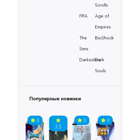
Scrolls
FIFA
Age of
Empires
The
BioShock
Sims
Darksiders
Dark
Souls
Популярные новинки
0
0
0
3.5