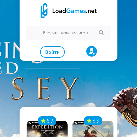
Войти
7
5.9
6.3