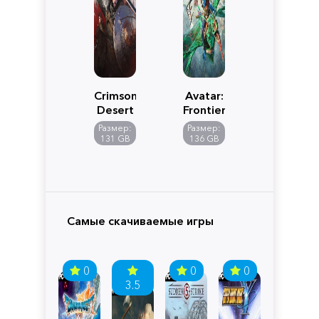
Crimson
Avatar:
Desert
Frontiers
of
Размер:
Размер:
Pandora
131 GB
136 GB
Самые скачиваемые игры
0
0
0
3.5