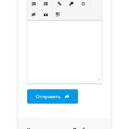
Полужирный
Курсив
Подчеркнутый
Зачеркнутый
Выравнивани
Нумерованный список
Маркированный список
Вставить ссылку
Вставить защищенную с
Вставить смайлик
Вставка скрытого текста
Вставка цитаты
Вставка спойлера
0
Отправить