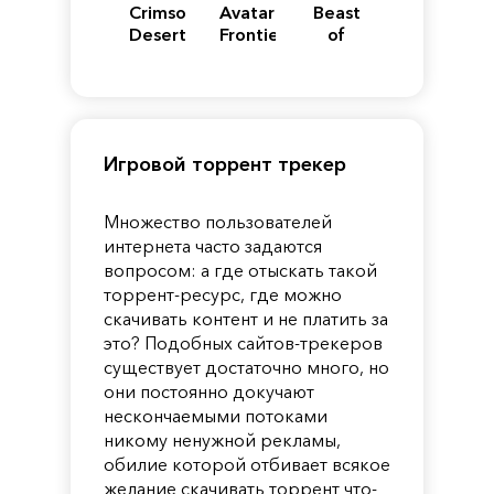
Crimson
Avatar:
Beast
Desert
Frontiers
of
of
Reincarnation
Pandora
Игровой торрент трекер
Множество пользователей
интернета часто задаются
вопросом: а где отыскать такой
торрент-ресурс, где можно
скачивать контент и не платить за
это? Подобных сайтов-трекеров
существует достаточно много, но
они постоянно докучают
нескончаемыми потоками
никому ненужной рекламы,
обилие которой отбивает всякое
желание скачивать торрент что-