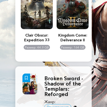
n's Creed
Clair Obscur:
Kingdom Come:
The La
dows
Expedition 33
Deliverance II
Pa
Rema
: 117 GB
Размер: 44.9 GB
Размер: 164 GB
Размер
Broken Sword -
Shadow of the
Templars:
Reforged
Жанр: