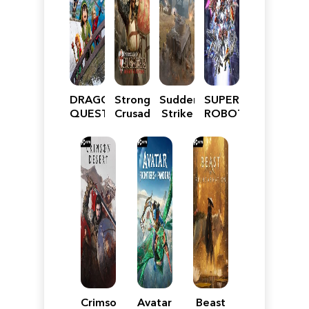
DRAGON
Stronghold
Sudden
SUPER
QUEST
Crusader:
Strike
ROBOT
VII
Definitive
5
WARS
Reimagined
Edition
Y
Crimson
Avatar:
Beast