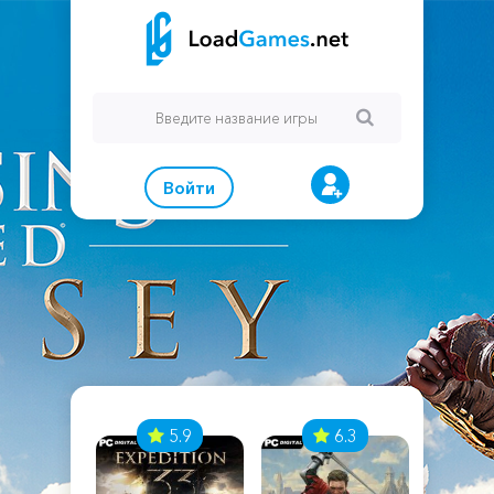
Войти
7
5.9
6.3