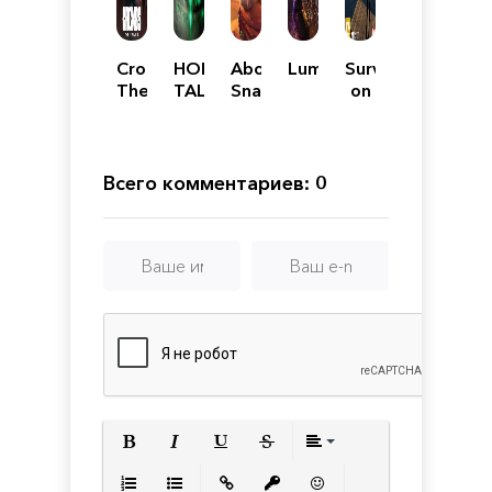
Cronos:
HORROR
Above
Lumencraft
Survive
The
TALES
Snakes
on
New
Raft
Dawn
Всего комментариев: 0
Полужирный
Курсив
Подчеркнутый
Зачеркнутый
Выравнивани