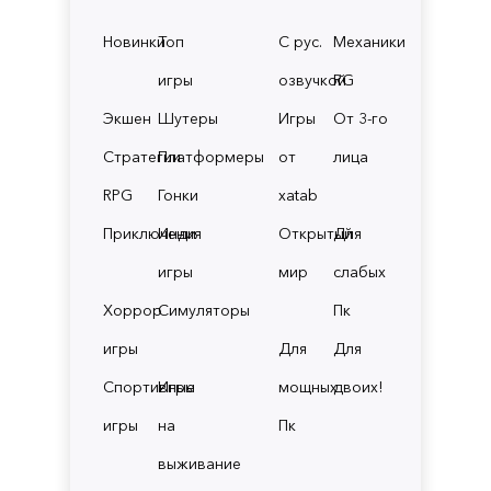
Новинки
Топ
С рус.
Механики
игры
озвучкой
RG
Экшен
Шутеры
Игры
От 3-го
Стратегии
Платформеры
от
лица
RPG
Гонки
xatab
Приключения
Инди
Открытый
Для
игры
мир
слабых
Хоррор
Симуляторы
Пк
игры
Для
Для
Спортивные
Игры
мощных
двоих!
игры
на
Пк
выживание