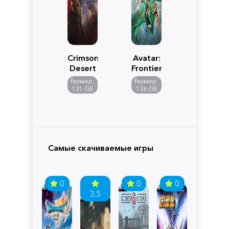
Crimson
Avatar:
Desert
Frontiers
of
Размер:
Размер:
Pandora
131 GB
136 GB
Самые скачиваемые игры
0
0
0
3.5