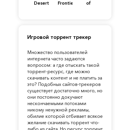
Desert
Frontiers
of
of
Reincarnation
Pandora
Игровой торрент трекер
Множество пользователей
интернета часто задаются
вопросом: а где отыскать такой
торрент-ресурс, где можно
скачивать контент и не платить за
это? Подобных сайтов-трекеров
существует достаточно много, но
они постоянно докучают
нескончаемыми потоками
никому ненужной рекламы,
обилие которой отбивает всякое
желание скачивать торрент что-
либо из сайта. Но ресурс торрент