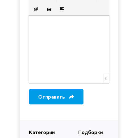
Нумерованный список
Маркированный список
Вставить ссылку
Вставить защищенную с
Вставить смайлик
Вставка скрытого текста
Вставка цитаты
Вставка спойлера
0
Отправить
Категории
Подборки