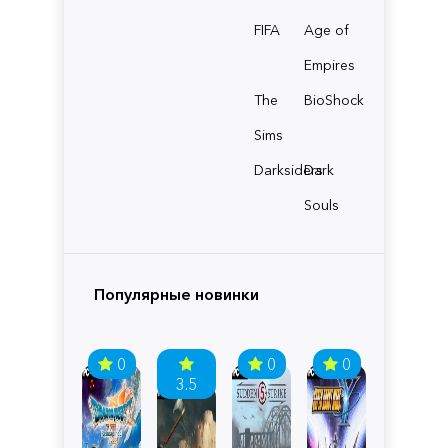
FIFA
Age of
Empires
The
BioShock
Sims
Darksiders
Dark
Souls
Популярные новинки
0
0
0
3.5