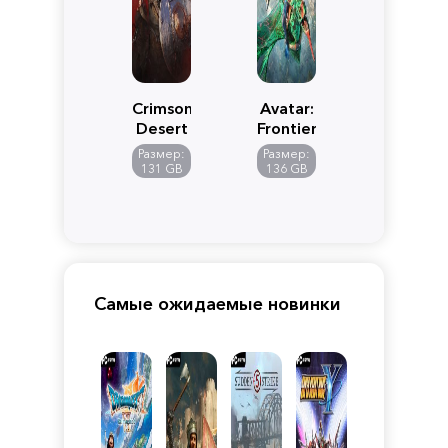
Crimson
Avatar:
Desert
Frontiers
of
Размер:
Размер:
Pandora
131 GB
136 GB
Самые ожидаемые новинки