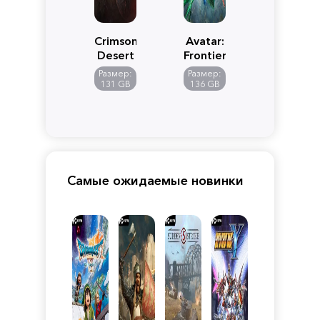
Crimson
Avatar:
Desert
Frontiers
of
Размер:
Размер:
Pandora
131 GB
136 GB
Самые ожидаемые новинки