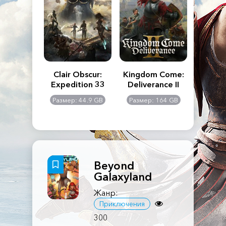
n's Creed
Clair Obscur:
Kingdom Come:
The La
dows
Expedition 33
Deliverance II
Pa
Rema
: 117 GB
Размер: 44.9 GB
Размер: 164 GB
Размер
Beyond
Galaxyland
Жанр:
Приключения
300