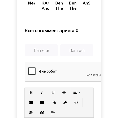
Neva
KAKU:
Beneath
Beneath
AnShi
Ancient
The
The
Seal
Deep
Deep
Всего комментариев: 0
Полужирный
Курсив
Подчеркнутый
Зачеркнутый
Выравнивани
Нумерованный список
Маркированный список
Вставить ссылку
Вставить защищенную с
Вставить смайлик