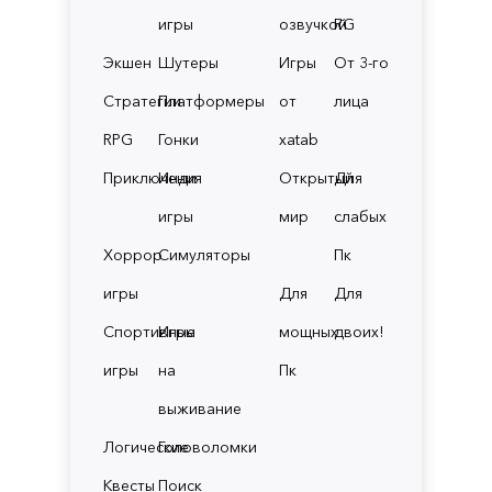
игры
озвучкой
RG
Экшен
Шутеры
Игры
От 3-го
Стратегии
Платформеры
от
лица
RPG
Гонки
xatab
Приключения
Инди
Открытый
Для
игры
мир
слабых
Хоррор
Симуляторы
Пк
игры
Для
Для
Спортивные
Игры
мощных
двоих!
игры
на
Пк
выживание
Логические
Головоломки
Квесты
Поиск