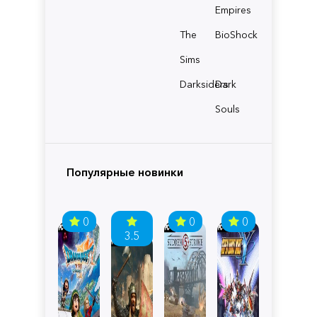
Empires
The
BioShock
Sims
Darksiders
Dark
Souls
Популярные новинки
0
0
0
3.5