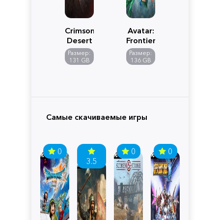
Crimson
Avatar:
Desert
Frontiers
of
Размер:
Размер:
Pandora
131 GB
136 GB
Самые скачиваемые игры
0
0
0
3.5