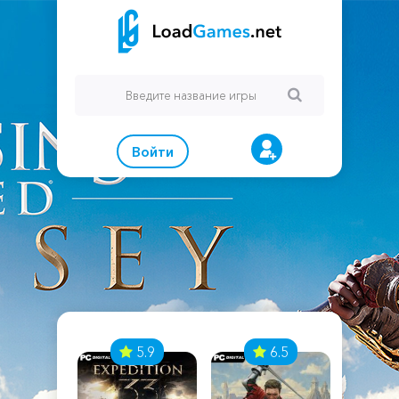
Войти
7
5.9
6.5