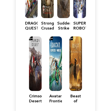
DRAGON
Stronghold
Sudden
SUPER
QUEST
Crusader:
Strike
ROBOT
VII
Definitive
5
WARS
Reimagined
Edition
Y
Crimson
Avatar:
Beast
Desert
Frontiers
of
of
Reincarnation
Pandora