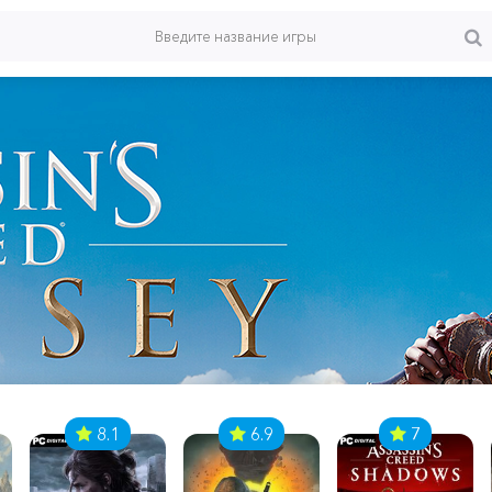
8.1
6.9
7