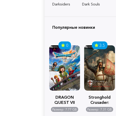
Darksiders
Dark Souls
Популярные новинки
0
3.5
DRAGON
Stronghold
QUEST VII
Crusader:
Reimagined
Definitive
Размер: 7.77 GB
Размер: 7.31 GB
Edition