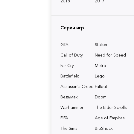
2018
2017
Серии игр
GTA
Stalker
Call of Duty
Need for Speed
Far Cry
Metro
Battlefield
Lego
Assassin's Creed
Fallout
Ведьмак
Doom
Warhammer
The Elder Scrolls
FIFA
Age of Empires
The Sims
BioShock