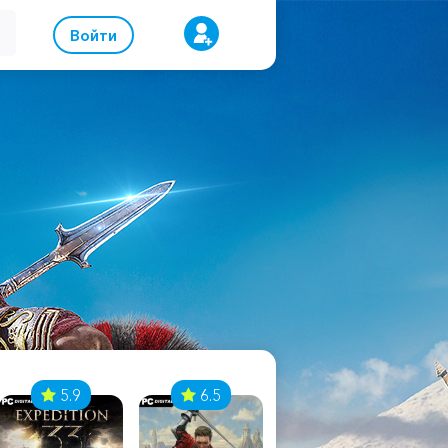
Войти
5.9
6.5
8.1