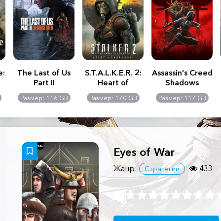
e:
The Last of Us
S.T.A.L.K.E.R. 2:
Assassin's Creed
Part II
Heart of
Shadows
Remastered
Chernobyl -
Размер: 116 GB
Размер: 170 GB
Размер: 117 GB
Ultimate Edition
Eyes of War
Жанр:
433
Стратегии