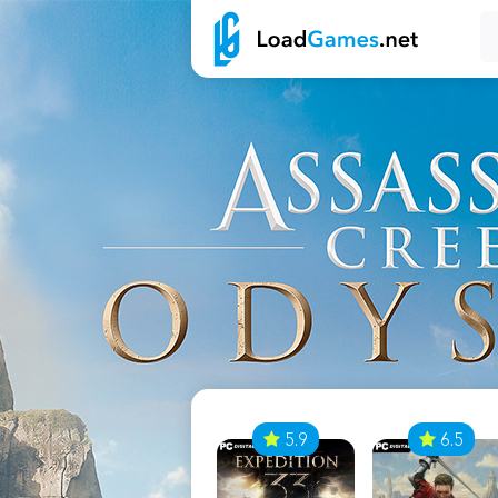
7
5.9
6.5