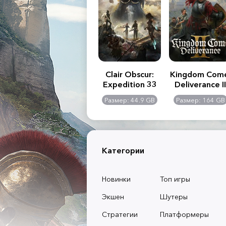
.R. 2:
Assassin's Creed
Clair Obscur:
Kingdom Com
of
Shadows
Expedition 33
Deliverance II
l -
0 GB
Размер: 117 GB
Размер: 44.9 GB
Размер: 164 GB
dition
Категории
Новинки
Топ игры
Экшен
Шутеры
Стратегии
Платформеры