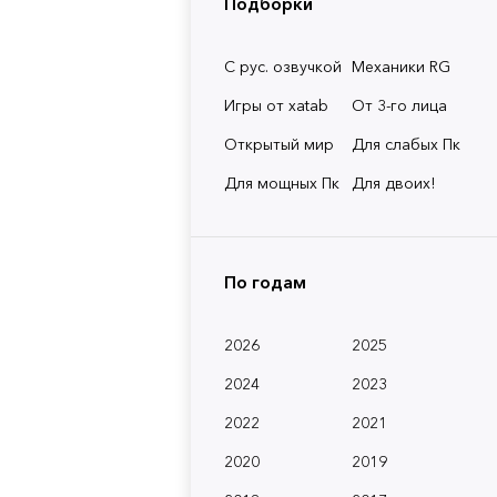
Подборки
С рус. озвучкой
Механики RG
Игры от xatab
От 3-го лица
Открытый мир
Для слабых Пк
Для мощных Пк
Для двоих!
По годам
2026
2025
2024
2023
2022
2021
2020
2019