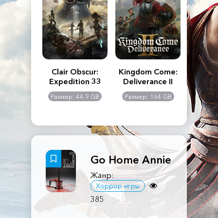
n's Creed
Clair Obscur:
Kingdom Come:
The La
dows
Expedition 33
Deliverance II
Pa
Rema
: 117 GB
Размер: 44.9 GB
Размер: 164 GB
Размер
Go Home Annie
Жанр:
Хоррор игры
385