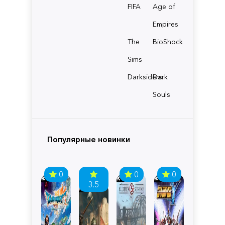
FIFA
Age of
Empires
The
BioShock
Sims
Darksiders
Dark
Souls
Популярные новинки
0
0
0
3.5