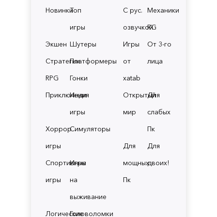
Новинки
Топ
С рус.
Механики
игры
озвучкой
RG
Экшен
Шутеры
Игры
От 3-го
Стратегии
Платформеры
от
лица
RPG
Гонки
xatab
Приключения
Инди
Открытый
Для
игры
мир
слабых
Хоррор
Симуляторы
Пк
игры
Для
Для
Спортивные
Игры
мощных
двоих!
игры
на
Пк
выживание
Логические
Головоломки