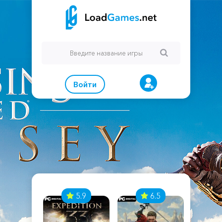
Войти
7
5.9
6.5