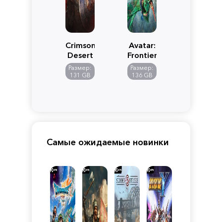
Crimson
Avatar:
Desert
Frontiers
of
Размер:
Размер:
Pandora
131 GB
136 GB
Самые ожидаемые новинки