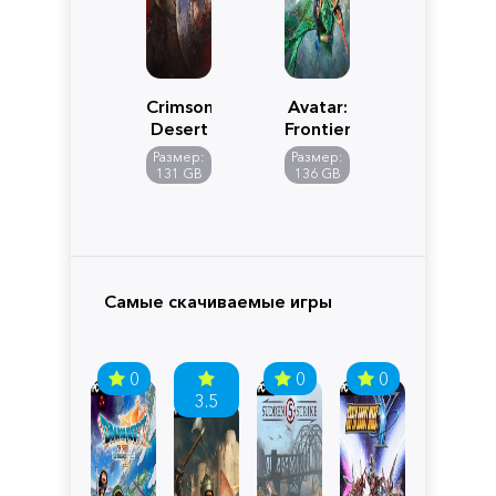
Crimson
Avatar:
Desert
Frontiers
of
Размер:
Размер:
Pandora
131 GB
136 GB
Самые скачиваемые игры
0
0
0
3.5