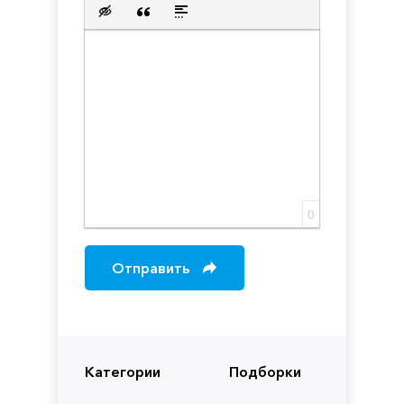
Нумерованный список
Маркированный список
Вставить ссылку
Вставить защищенную с
Вставить смайлик
Вставка скрытого текста
Вставка цитаты
Вставка спойлера
0
Отправить
Категории
Подборки