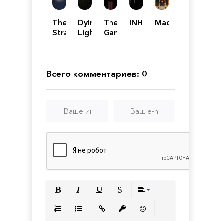
The
Dying
The
INHUMAN
Maquette
Strange
Light:
Game
City
The
of
Beast
Annie
Всего комментариев: 0
Полужирный
Курсив
Подчеркнутый
Зачеркнутый
Выравнивани