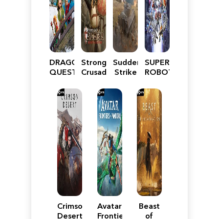
DRAGON
Stronghold
Sudden
SUPER
QUEST
Crusader:
Strike
ROBOT
VII
Definitive
5
WARS
Reimagined
Edition
Y
Crimson
Avatar:
Beast
Desert
Frontiers
of