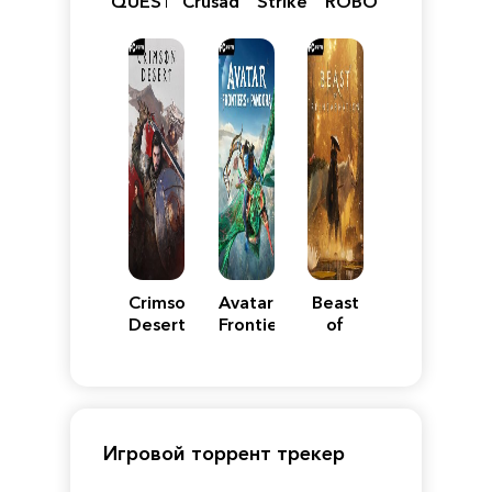
QUEST
Crusader:
Strike
ROBOT
VII
Definitive
5
WARS
Reimagined
Edition
Y
Crimson
Avatar:
Beast
Desert
Frontiers
of
of
Reincarnation
Pandora
Игровой торрент трекер