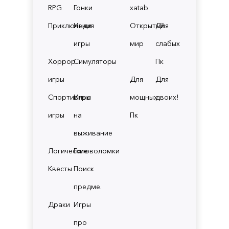
RPG
Гонки
xatab
Приключения
Инди
Открытый
Для
игры
мир
слабых
Хоррор
Симуляторы
Пк
игры
Для
Для
Спортивные
Игры
мощных
двоих!
игры
на
Пк
выживание
Логические
Головоломки
Квесты
Поиск
предме.
Драки
Игры
про