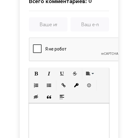
Всего комментариев: 0
Полужирный
Курсив
Подчеркнутый
Зачеркнутый
Выравнивани
Нумерованный список
Маркированный список
Вставить ссылку
Вставить защищенную с
Вставить смайлик
Вставка скрытого текста
Вставка цитаты
Вставка спойлера