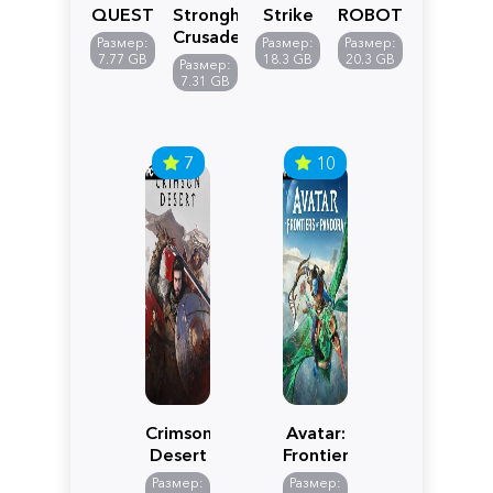
QUEST
Stronghold
Strike
ROBOT
VII
Crusader:
5
WARS
Размер:
Размер:
Размер:
Reimagined
Definitive
Y
7.77 GB
18.3 GB
20.3 GB
Размер:
Edition
7.31 GB
7
10
Crimson
Avatar:
Desert
Frontiers
of
Размер:
Размер: