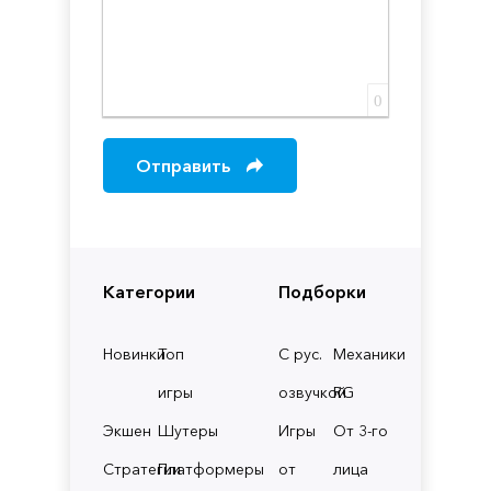
0
Отправить
Категории
Подборки
Новинки
Топ
С рус.
Механики
игры
озвучкой
RG
Экшен
Шутеры
Игры
От 3-го
Стратегии
Платформеры
от
лица