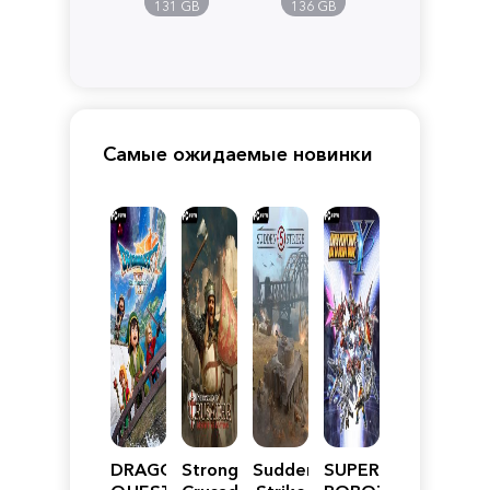
Pandora
131 GB
136 GB
Самые ожидаемые новинки
DRAGON
Stronghold
Sudden
SUPER