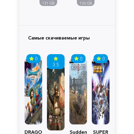
Pandora
131 GB
136 GB
Самые скачиваемые игры
0
0
0
3.5
DRAGON
Sudden
SUPER