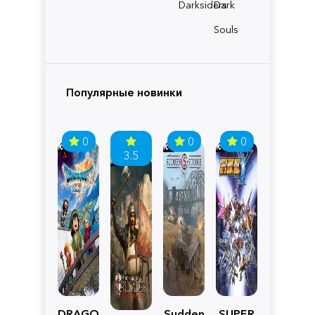
Darksiders
Dark
Souls
Популярные новинки
0
0
0
3.5
DRAGON
Sudden
SUPER