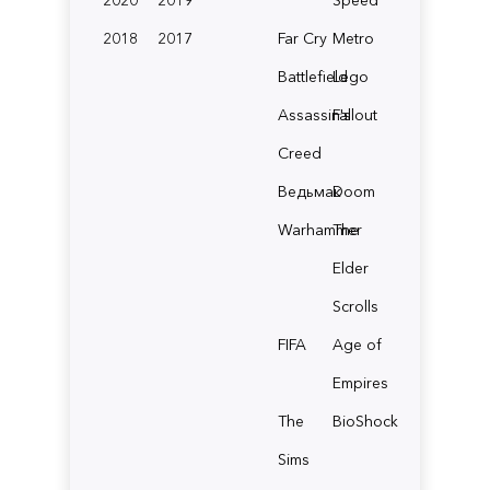
2018
2017
Far Cry
Metro
Battlefield
Lego
Assassin's
Fallout
Creed
Ведьмак
Doom
Warhammer
The
Elder
Scrolls
FIFA
Age of
Empires
The
BioShock
Sims