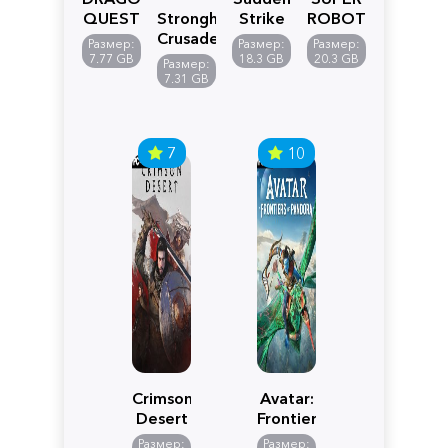
QUEST
Stronghold
Strike
ROBOT
VII
Crusader:
5
WARS
Размер:
Размер:
Размер:
Reimagined
Definitive
Y
7.77 GB
18.3 GB
20.3 GB
Размер:
Edition
7.31 GB
7
10
Crimson
Avatar:
Desert
Frontiers
of
Размер:
Размер: