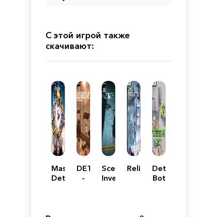
С этой игрой также
скачивают:
Master
DETECTIVE
Scene
Relicta
Detective
Detective
-
Investigators
Bot
Archives:
Minerva
RAIN
case
CODE
Plus