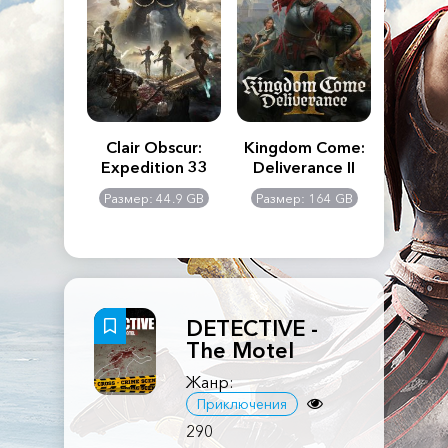
n's Creed
Clair Obscur:
Kingdom Come:
The La
dows
Expedition 33
Deliverance II
Pa
Rema
: 117 GB
Размер: 44.9 GB
Размер: 164 GB
Размер
DETECTIVE -
The Motel
Жанр:
Приключения
290