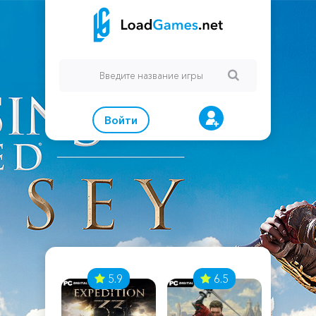
Войти
7
5.9
6.5