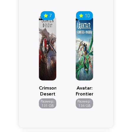
7
10
Crimson
Avatar:
Desert
Frontiers
of
Размер:
Размер:
Pandora
131 GB
136 GB