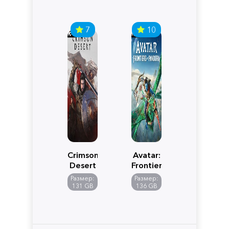
7
10
Crimson
Avatar:
Desert
Frontiers
of
Размер:
Размер:
Pandora
131 GB
136 GB