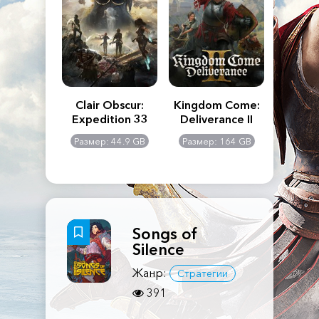
n's Creed
Clair Obscur:
Kingdom Come:
The La
dows
Expedition 33
Deliverance II
Pa
Rema
: 117 GB
Размер: 44.9 GB
Размер: 164 GB
Размер
Songs of
Silence
Жанр:
Стратегии
391