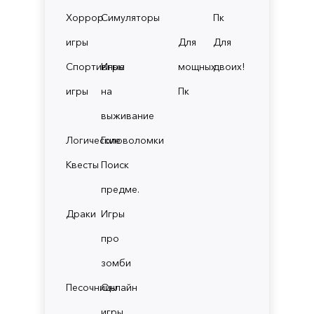
Хоррор
Симуляторы
Пк
игры
Для
Для
Спортивные
Игры
мощных
двоих!
игры
на
Пк
выживание
Логические
Головоломки
Квесты
Поиск
предме.
Драки
Игры
про
зомби
Песочницы
Онлайн
игры