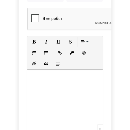
Полужирный
Курсив
Подчеркнутый
Зачеркнутый
Выравнивани
Нумерованный список
Маркированный список
Вставить ссылку
Вставить защищенную с
Вставить смайлик
Вставка скрытого текста
Вставка цитаты
Вставка спойлера
0