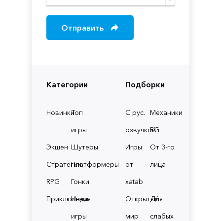
Отправить
Категории
Подборки
Новинки
Топ
С рус.
Механики
игры
озвучкой
RG
Экшен
Шутеры
Игры
От 3-го
Стратегии
Платформеры
от
лица
RPG
Гонки
xatab
Приключения
Инди
Открытый
Для
игры
мир
слабых