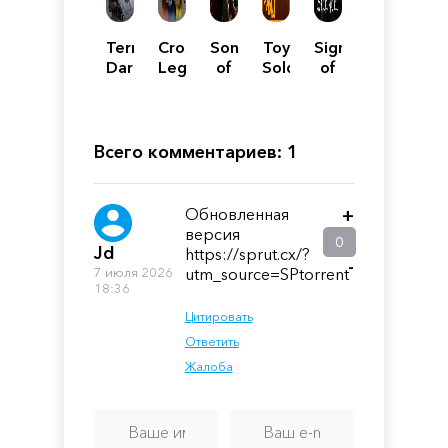
Terminator:
Crossfire:
Songs
Toy
Sign
Dark
Legion
of
Soldiers:
of
Fate
Conquest
HD
Silence
-
Defiance
Всего комментариев: 1
Обновленная
+
версия
0
Jd
https://sprut.cx/?
-
7 июля 2026
utm_source=SPtorrent
18:36
Цитировать
Ответить
Жалоба