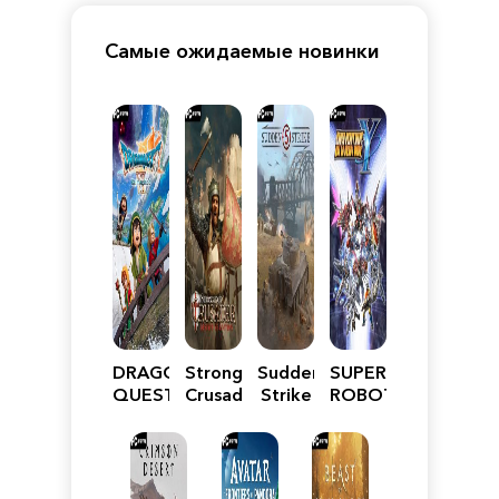
Самые ожидаемые новинки
DRAGON
Stronghold
Sudden
SUPER
QUEST
Crusader:
Strike
ROBOT
VII
Definitive
5
WARS
Reimagined
Edition
Y