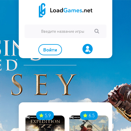
Войти
7
5.9
6.5