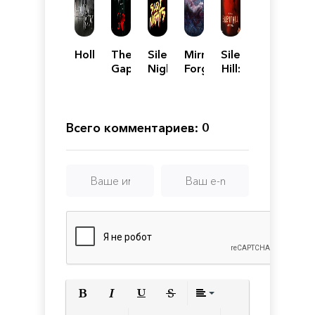
Hollowbody
The
Silent
Mirror
Silent
Gap
Nights
Forge
Hill:
Alchemilla
Всего комментариев: 0
Полужирный
Курсив
Подчеркнутый
Зачеркнутый
Выравнивани