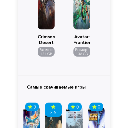
Crimson
Avatar:
Desert
Frontiers
of
Размер:
Размер:
Pandora
131 GB
136 GB
Самые скачиваемые игры
0
0
0
3.5