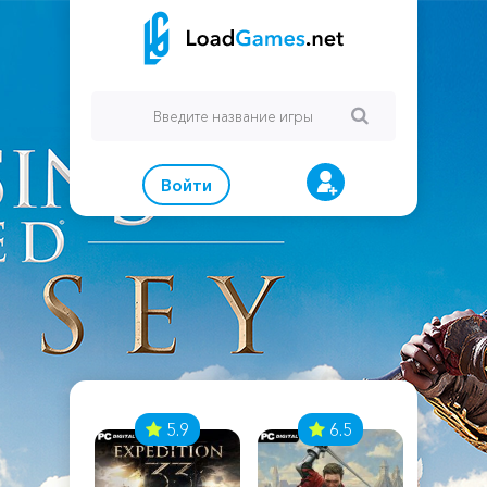
Войти
7
5.9
6.5