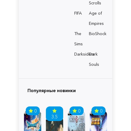
Scrolls
FIFA
Age of
Empires
The
BioShock
Sims
Darksiders
Dark
Souls
Популярные новинки
0
0
0
3.5