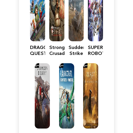
DRAGON
Stronghold
Sudden
SUPER
QUEST
Crusader:
Strike
ROBOT
VII
Definitive
5
WARS
Reimagined
Edition
Y