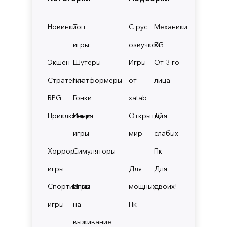
Новинки
Топ
С рус.
Механики
игры
озвучкой
RG
Экшен
Шутеры
Игры
От 3-го
Стратегии
Платформеры
от
лица
RPG
Гонки
xatab
Приключения
Инди
Открытый
Для
игры
мир
слабых
Хоррор
Симуляторы
Пк
игры
Для
Для
Спортивные
Игры
мощных
двоих!
игры
на
Пк
выживание