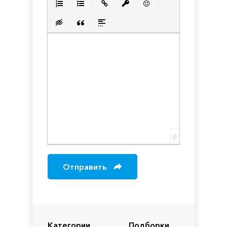
Нумерованный список
Маркированный список
Вставить ссылку
Вставить защищенную с
Вставить смайлик
Вставка скрытого текста
Вставка цитаты
Вставка спойлера
0
Отправить
Категории
Подборки