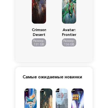
Crimson
Avatar:
Desert
Frontiers
of
Размер:
Размер:
Pandora
131 GB
136 GB
Самые ожидаемые новинки