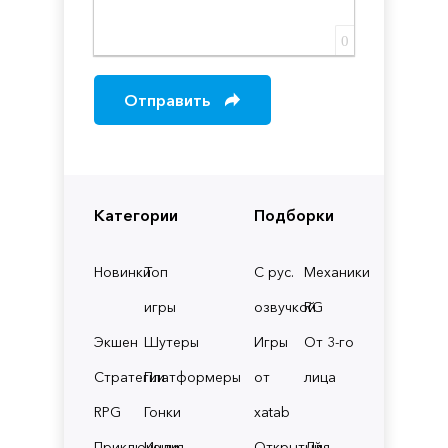
0
Отправить
Категории
Подборки
Новинки
Топ
С рус.
Механики
игры
озвучкой
RG
Экшен
Шутеры
Игры
От 3-го
Стратегии
Платформеры
от
лица
RPG
Гонки
xatab
Приключения
Инди
Открытый
Для