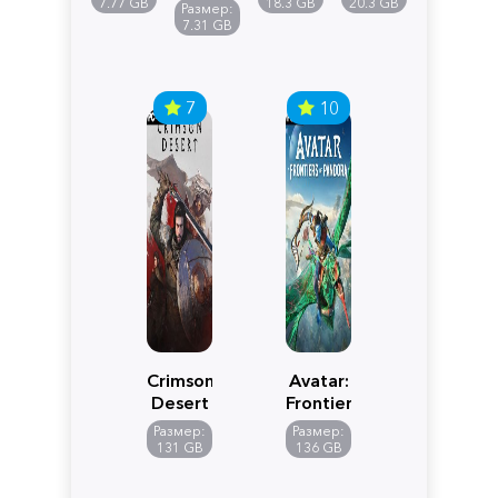
Reimagined
Definitive
Y
7.77 GB
18.3 GB
20.3 GB
Размер:
Edition
7.31 GB
7
10
Crimson
Avatar:
Desert
Frontiers
of
Размер:
Размер:
Pandora
131 GB
136 GB