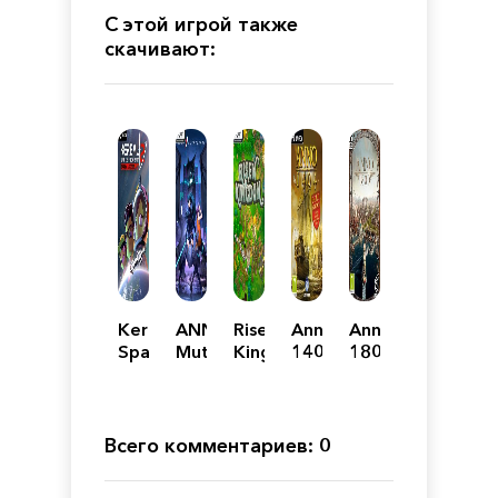
С этой игрой также
скачивают:
Kerbal
ANNO:
Risen
Anno
Anno
Space
Mutationem
Kingdom
1404:
1800
Program
Gold
-
2
Edition
Deluxe
Edition
Всего комментариев: 0