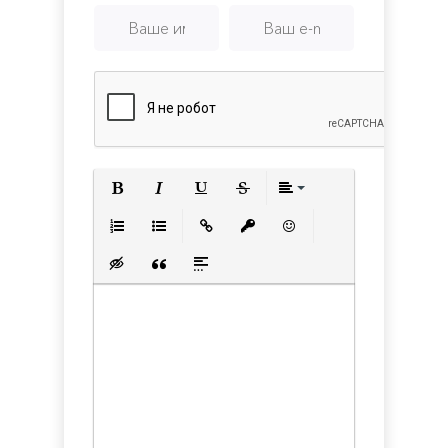
Полужирный
Курсив
Подчеркнутый
Зачеркнутый
Выравнивани
Нумерованный список
Маркированный список
Вставить ссылку
Вставить защищенную с
Вставить смайлик
Вставка скрытого текста
Вставка цитаты
Вставка спойлера