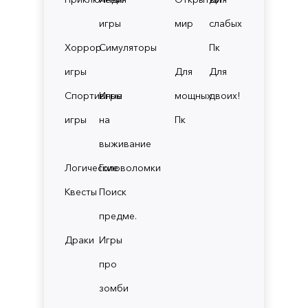
игры
мир
слабых
Хоррор
Симуляторы
Пк
игры
Для
Для
Спортивные
Игры
мощных
двоих!
игры
на
Пк
выживание
Логические
Головоломки
Квесты
Поиск
предме.
Драки
Игры
про
зомби