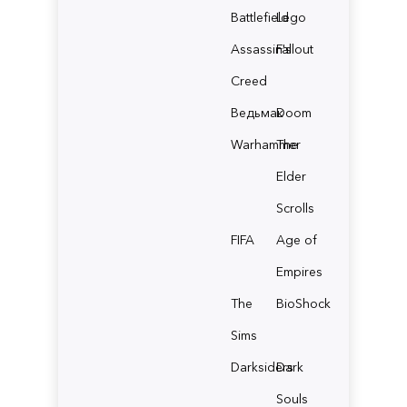
Battlefield
Lego
Assassin's
Fallout
Creed
Ведьмак
Doom
Warhammer
The
Elder
Scrolls
FIFA
Age of
Empires
The
BioShock
Sims
Darksiders
Dark
Souls