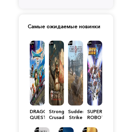
Самые ожидаемые новинки
DRAGON
Stronghold
Sudden
SUPER
QUEST
Crusader:
Strike
ROBOT
VII
Definitive
5
WARS
Reimagined
Edition
Y