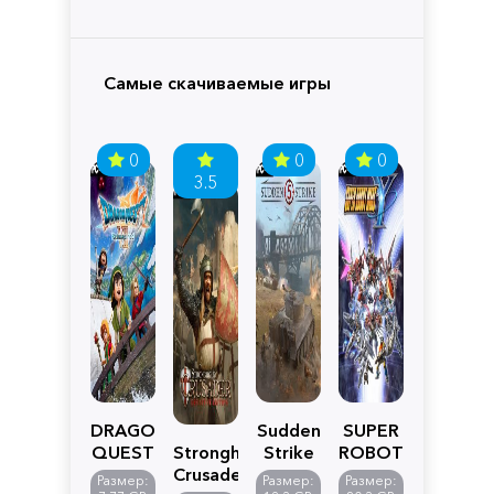
Самые скачиваемые игры
0
0
0
3.5
DRAGON
Sudden
SUPER
QUEST
Stronghold
Strike
ROBOT
VII
Crusader:
5
WARS
Размер:
Размер:
Размер: