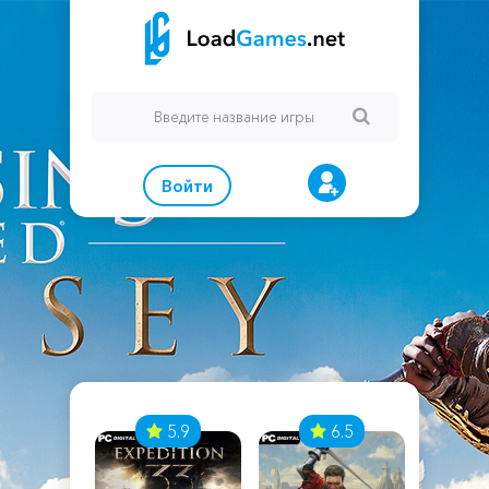
Войти
7
5.9
6.5