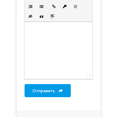
Полужирный
Курсив
Подчеркнутый
Зачеркнутый
Выравнивани
Нумерованный список
Маркированный список
Вставить ссылку
Вставить защищенную с
Вставить смайлик
Вставка скрытого текста
Вставка цитаты
Вставка спойлера
0
Отправить