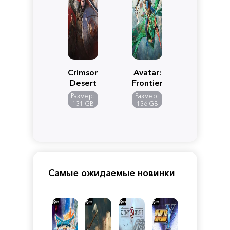
Crimson
Avatar:
Desert
Frontiers
of
Размер:
Размер:
Pandora
131 GB
136 GB
Самые ожидаемые новинки