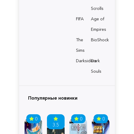
Scrolls
FIFA
Age of
Empires
The
BioShock
Sims
Darksiders
Dark
Souls
Популярные новинки
0
0
0
3.5