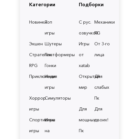
Категории
Подборки
Новинки
Топ
С рус.
Механики
игры
озвучкой
RG
Экшен
Шутеры
Игры
От 3-го
Стратегии
Платформеры
от
лица
RPG
Гонки
xatab
Приключения
Инди
Открытый
Для
игры
мир
слабых
Хоррор
Симуляторы
Пк
игры
Для
Для
Спортивные
Игры
мощных
двоих!
игры
на
Пк