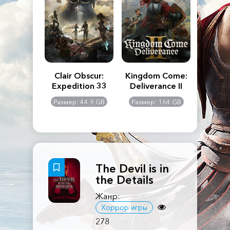
n's Creed
Clair Obscur:
Kingdom Come:
The La
dows
Expedition 33
Deliverance II
Pa
Rema
: 117 GB
Размер: 44.9 GB
Размер: 164 GB
Размер
The Devil is in
the Details
Жанр:
Хоррор игры
278