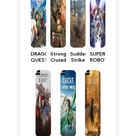
DRAGON
Stronghold
Sudden
SUPER
QUEST
Crusader:
Strike
ROBOT
VII
Definitive
5
WARS
Reimagined
Edition
Y