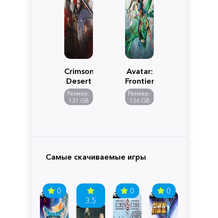
Crimson
Avatar:
Desert
Frontiers
of
Размер:
Размер:
Pandora
131 GB
136 GB
Самые скачиваемые игры
0
0
0
3.5