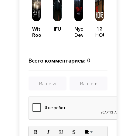
Withering
IFU
Nyctophobia:
12
Rooms
Devil
HOURS
Unleashed
Всего комментариев: 0