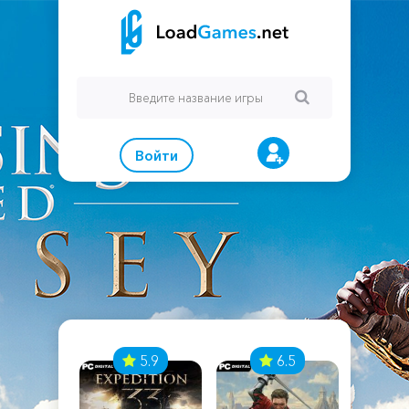
Войти
7
5.9
6.5