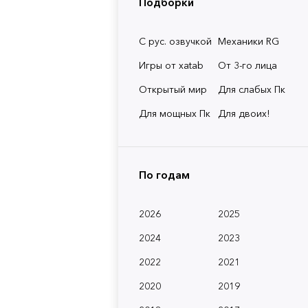
Подборки
С рус. озвучкой
Механики RG
Игры от xatab
От 3-го лица
Открытый мир
Для слабых Пк
Для мощных Пк
Для двоих!
По годам
2026
2025
2024
2023
2022
2021
2020
2019