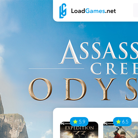
7
5.9
6.5