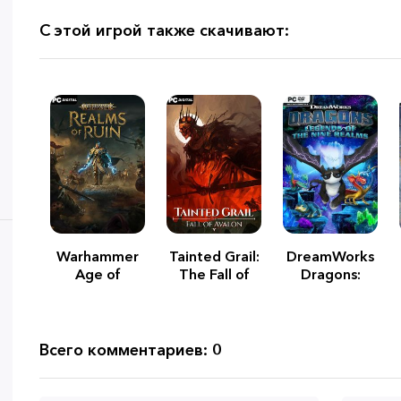
С этой игрой также скачивают:
Warhammer
Tainted Grail:
DreamWorks
Age of
The Fall of
Dragons:
Sigmar:
Avalon
Legends of
Realms of
The Nine
Ruin
Realms
Всего комментариев: 0