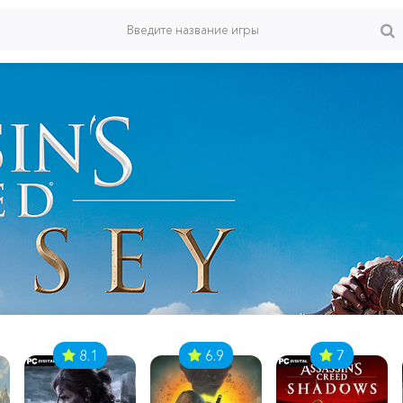
8.1
6.9
7