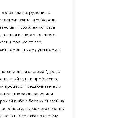
с эффектом погружения с
редстоит взять на себя роль
 гномы. К сожалению, раса
давления и гнета зловещего
ся, и только от вас,
исит помешать ему уничтожить
нновационная система "древо
ственный путь и профессию,
й процесс. Предпочитаете ли
ительные заклинания или
ирокий выбор боевых стилей на
пособности, вы можете создать
вашего персонажа по своему