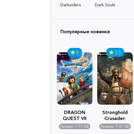
Darksiders
Dark Souls
Популярные новинки
0
3.5
DRAGON
Stronghold
QUEST VII
Crusader:
Reimagined
Definitive
Размер: 7.77 GB
Размер: 7.31 GB
Edition