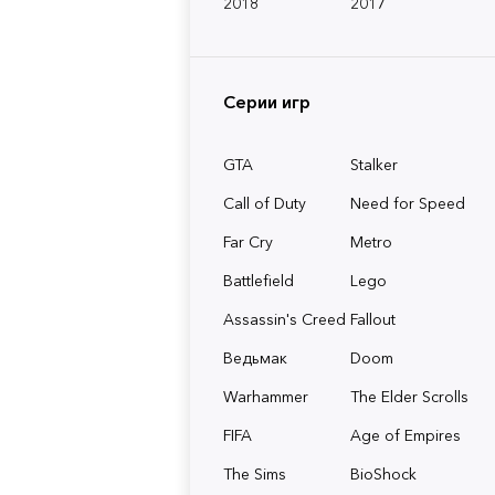
2018
2017
Серии игр
GTA
Stalker
Call of Duty
Need for Speed
Far Cry
Metro
Battlefield
Lego
Assassin's Creed
Fallout
Ведьмак
Doom
Warhammer
The Elder Scrolls
FIFA
Age of Empires
The Sims
BioShock