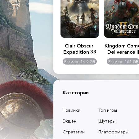
.R. 2:
Assassin's Creed
Clair Obscur:
Kingdom Com
of
Shadows
Expedition 33
Deliverance II
l -
0 GB
Размер: 117 GB
Размер: 44.9 GB
Размер: 164 GB
dition
Категории
Новинки
Топ игры
Экшен
Шутеры
Стратегии
Платформеры