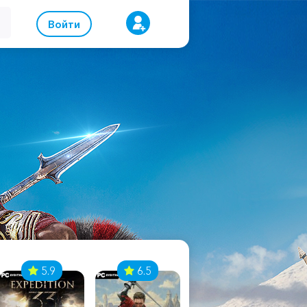
Войти
5.9
6.5
8.1