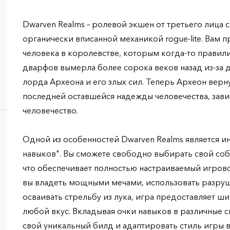
Dwarven Realms – ролевой экшен от третьего лица 
органически вписанной механикой rogue-lite. Вам п
человека в королевстве, которым когда-то правили
дварфов вымерла более сорока веков назад из-за 
лорда Археона и его злых сил. Теперь Археон вернул
последней оставшейся надежды человечества, зав
человечество.
Одной из особенностей Dwarven Realms является и
навыков". Вы сможете свободно выбирать свой соб
что обеспечивает полностью настраиваемый игрово
вы владеть мощными мечами, использовать разруш
осваивать стрельбу из лука, игра предоставляет ш
любой вкус. Вкладывая очки навыков в различные с
свой уникальный билд и адаптировать стиль игры 