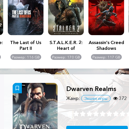
e:
The Last of Us
S.T.A.L.K.E.R. 2:
Assassin's Creed
Part II
Heart of
Shadows
Remastered
Chernobyl -
Размер: 116 GB
Размер: 170 GB
Размер: 117 GB
Ultimate Edition
Dwarven Realms
Жанр:
372
Экшен игры