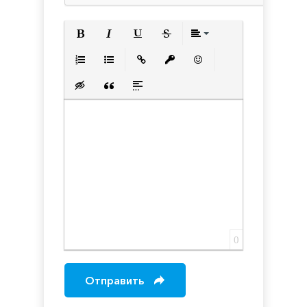
Полужирный
Курсив
Подчеркнутый
Зачеркнутый
Выравнивани
Нумерованный список
Маркированный список
Вставить ссылку
Вставить защищенную с
Вставить смайлик
Вставка скрытого текста
Вставка цитаты
Вставка спойлера
0
Отправить