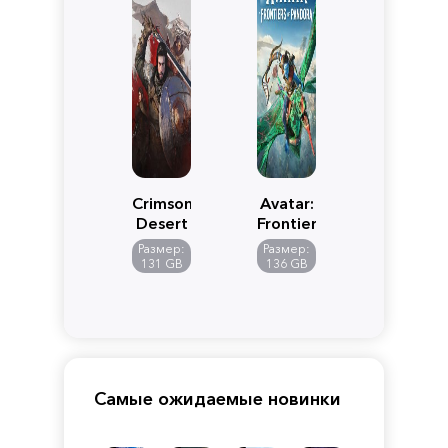
Crimson
Avatar:
Desert
Frontiers
of
Размер:
Размер:
Pandora
131 GB
136 GB
Самые ожидаемые новинки