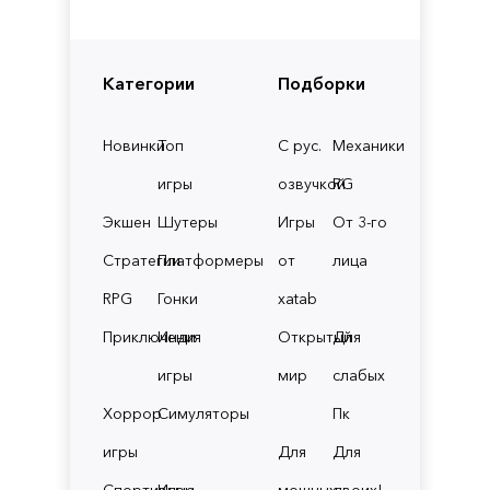
Категории
Подборки
Новинки
Топ
С рус.
Механики
игры
озвучкой
RG
Экшен
Шутеры
Игры
От 3-го
Стратегии
Платформеры
от
лица
RPG
Гонки
xatab
Приключения
Инди
Открытый
Для
игры
мир
слабых
Хоррор
Симуляторы
Пк
игры
Для
Для
Спортивные
Игры
мощных
двоих!