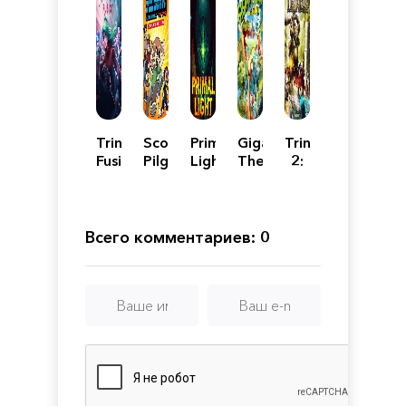
Trinity
Scott
Primal
Gigantosaurus
Trine
Fusion
Pilgrim
Light
The
2:
vs.
Game
Complete
The
Story
World:
The
Всего комментариев: 0
Game
-
Complete
Edition