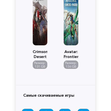
Crimson
Avatar:
Desert
Frontiers
of
Размер:
Размер:
Pandora
131 GB
136 GB
Самые скачиваемые игры