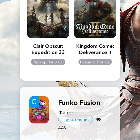
n's Creed
Clair Obscur:
Kingdom Come:
The La
dows
Expedition 33
Deliverance II
Pa
Rema
: 117 GB
Размер: 44.9 GB
Размер: 164 GB
Размер
Funko Fusion
Жанр:
Приключения
449