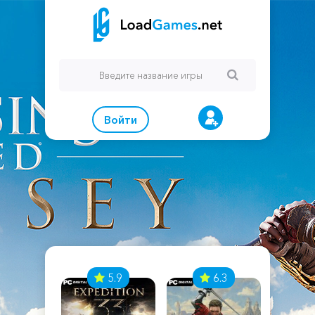
Войти
7
5.9
6.3