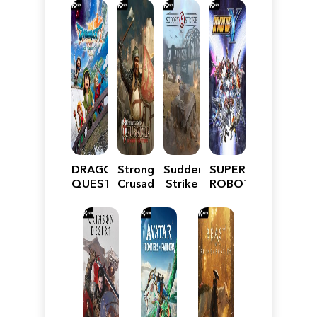
DRAGON
Stronghold
Sudden
SUPER
QUEST
Crusader:
Strike
ROBOT
VII
Definitive
5
WARS
Reimagined
Edition
Y