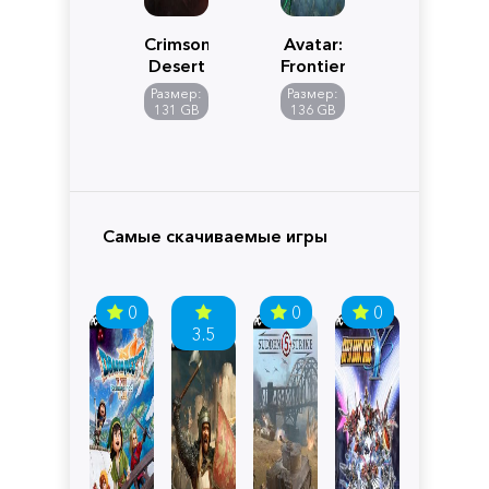
Crimson
Avatar:
Desert
Frontiers
of
Размер:
Размер:
Pandora
131 GB
136 GB
Самые скачиваемые игры
0
0
0
3.5