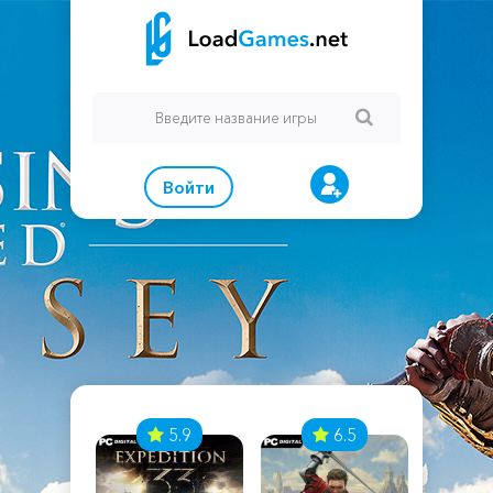
Войти
7
5.9
6.5