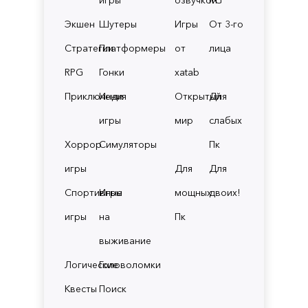
Экшен
Шутеры
Игры
От 3-го
Стратегии
Платформеры
от
лица
RPG
Гонки
xatab
Приключения
Инди
Открытый
Для
игры
мир
слабых
Хоррор
Симуляторы
Пк
игры
Для
Для
Спортивные
Игры
мощных
двоих!
игры
на
Пк
выживание
Логические
Головоломки
Квесты
Поиск