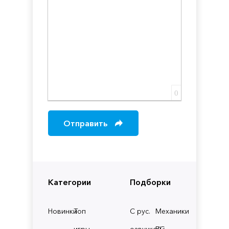
0
Отправить
Категории
Подборки
Новинки
Топ
С рус.
Механики
игры
озвучкой
RG