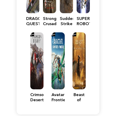
DRAGON
Stronghold
Sudden
SUPER
QUEST
Crusader:
Strike
ROBOT
VII
Definitive
5
WARS
Reimagined
Edition
Y
Crimson
Avatar:
Beast
Desert
Frontiers
of
of
Reincarnation
Pandora