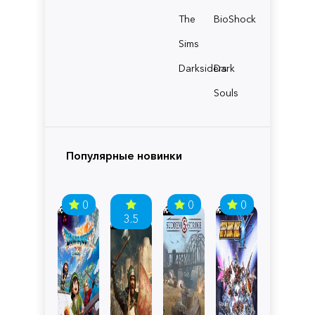
The
BioShock
Sims
Darksiders
Dark
Souls
Популярные новинки
0
0
0
3.5