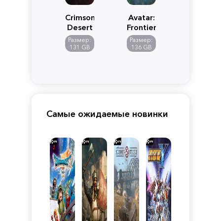
Crimson
Avatar:
Desert
Frontiers
of
Размер:
Размер:
Pandora
131 GB
136 GB
Самые ожидаемые новинки