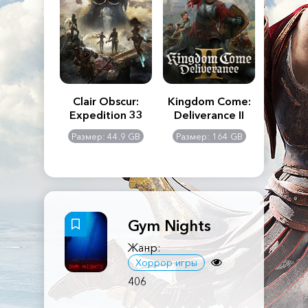
n's Creed
Clair Obscur:
Kingdom Come:
The La
dows
Expedition 33
Deliverance II
Pa
Rema
: 117 GB
Размер: 44.9 GB
Размер: 164 GB
Размер
Gym Nights
Жанр:
Хоррор игры
406