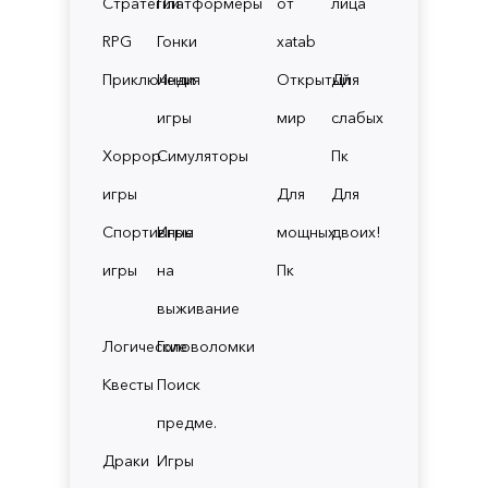
Стратегии
Платформеры
от
лица
RPG
Гонки
xatab
Приключения
Инди
Открытый
Для
игры
мир
слабых
Хоррор
Симуляторы
Пк
игры
Для
Для
Спортивные
Игры
мощных
двоих!
игры
на
Пк
выживание
Логические
Головоломки
Квесты
Поиск
предме.
Драки
Игры