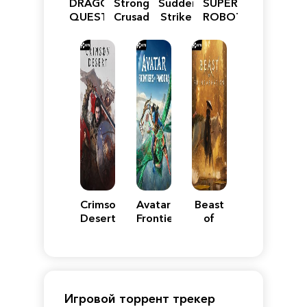
DRAGON
Stronghold
Sudden
SUPER
QUEST
Crusader:
Strike
ROBOT
VII
Definitive
5
WARS
Reimagined
Edition
Y
Crimson
Avatar:
Beast
Desert
Frontiers
of
of
Reincarnation
Pandora
Игровой торрент трекер