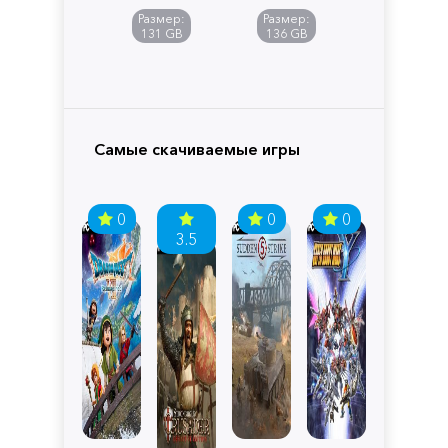
of
Размер:
Размер:
Pandora
131 GB
136 GB
Самые скачиваемые игры
0
0
0
3.5