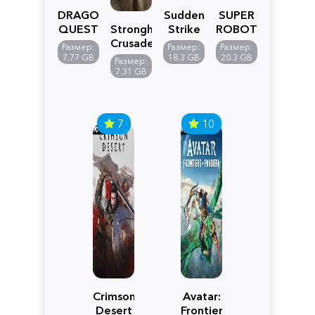
DRAGON
Sudden
SUPER
QUEST
Stronghold
Strike
ROBOT
VII
Crusader:
5
WARS
Размер:
Размер:
Размер:
Reimagined
Definitive
Y
7.77 GB
18.3 GB
20.3 GB
Размер:
Edition
7.31 GB
7
10
Crimson
Avatar:
Desert
Frontiers