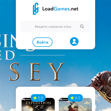
Войти
7
5.9
6.5