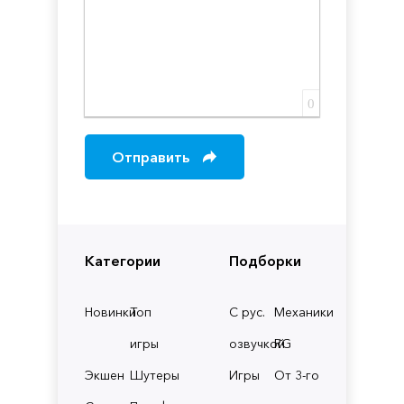
0
Отправить
Категории
Подборки
Новинки
Топ
С рус.
Механики
игры
озвучкой
RG
Экшен
Шутеры
Игры
От 3-го