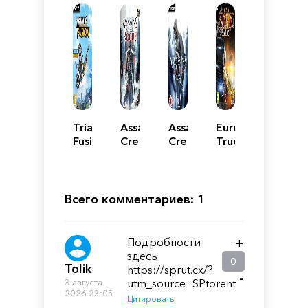
Trials
Assassin's
Assassins
Euro
Fusion:
Creed:
Creed
Truck
The
Rogue
1
Simulator
Awesome
2
Max
Edition
Всего комментариев: 1
Подробности
+
здесь:
0
Tolik
https://sprut.cx/?
-
3 августа
utm_source=SPtorent
2026 23:05
Цитировать