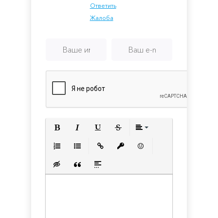
Ответить
Жалоба
Полужирный
Курсив
Подчеркнутый
Зачеркнутый
Выравнивани
Нумерованный список
Маркированный список
Вставить ссылку
Вставить защищенную с
Вставить смайлик
Вставка скрытого текста
Вставка цитаты
Вставка спойлера