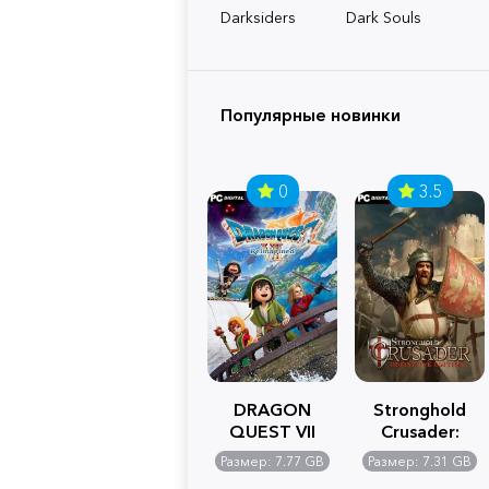
Darksiders
Dark Souls
Популярные новинки
0
3.5
DRAGON
Stronghold
QUEST VII
Crusader:
Reimagined
Definitive
Размер: 7.77 GB
Размер: 7.31 GB
Edition