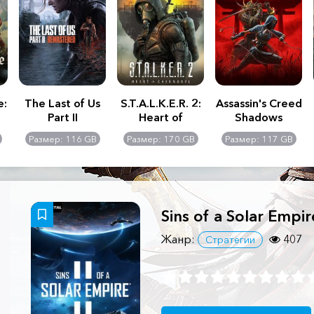
e:
The Last of Us
S.T.A.L.K.E.R. 2:
Assassin's Creed
Part II
Heart of
Shadows
Remastered
Chernobyl -
Размер: 116 GB
Размер: 170 GB
Размер: 117 GB
Ultimate Edition
Sins of a Solar Empire
Жанр:
407
Стратегии