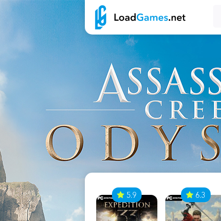
7
5.9
6.3