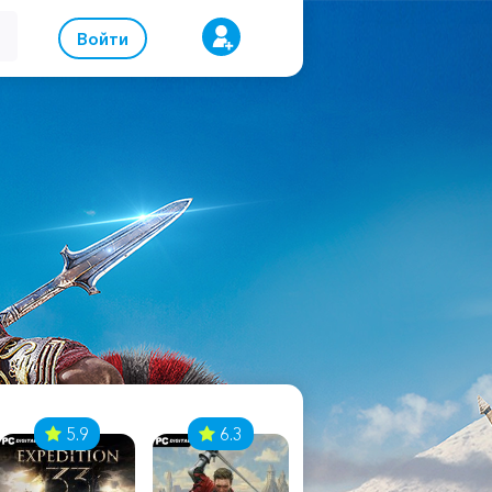
Войти
5.9
6.3
8.1