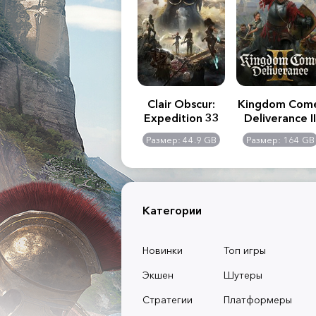
.R. 2:
Assassin's Creed
Clair Obscur:
Kingdom Com
of
Shadows
Expedition 33
Deliverance II
l -
0 GB
Размер: 117 GB
Размер: 44.9 GB
Размер: 164 GB
dition
Категории
Новинки
Топ игры
Экшен
Шутеры
Стратегии
Платформеры