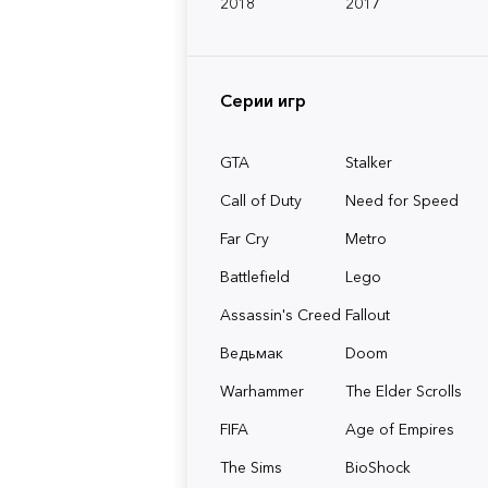
2018
2017
Серии игр
GTA
Stalker
Call of Duty
Need for Speed
Far Cry
Metro
Battlefield
Lego
Assassin's Creed
Fallout
Ведьмак
Doom
Warhammer
The Elder Scrolls
FIFA
Age of Empires
The Sims
BioShock