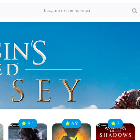
8.1
6.9
7