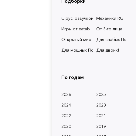
Подборки
С рус. озвучкой
Механики RG
Игры от xatab
От 3-го лица
Открытый мир
Для слабых Пк
Для мощных Пк
Для двоих!
По годам
2026
2025
2024
2023
2022
2021
2020
2019