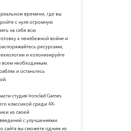
 в реальном времени, где вы
тройте с нуля огромную
ять на себя всю
готовку к неизбежной войне и
 распоряжайтесь ресурсами,
технологии и колонизируйте
бя всем необходимым.
раблях и останьтесь
ой.
асти студия Ironclad Games
его классикой среди 4Х-
ники из своей
овведений с улучшениями.
го сайта вы сможете одним из