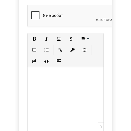
Полужирный
Курсив
Подчеркнутый
Зачеркнутый
Выравнивани
Нумерованный список
Маркированный список
Вставить ссылку
Вставить защищенную с
Вставить смайлик
Вставка скрытого текста
Вставка цитаты
Вставка спойлера
0