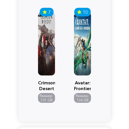
7
10
Crimson
Avatar:
Desert
Frontiers
of
Размер:
Размер:
Pandora
131 GB
136 GB