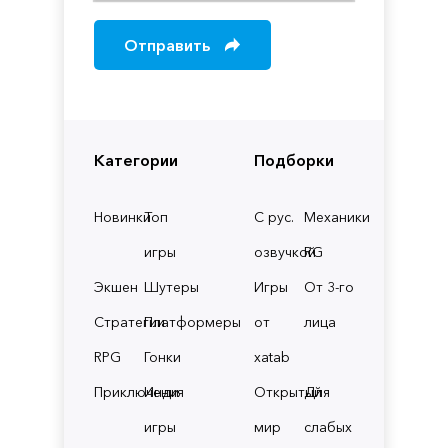
Отправить
Категории
Подборки
Новинки
Топ
С рус.
Механики
игры
озвучкой
RG
Экшен
Шутеры
Игры
От 3-го
Стратегии
Платформеры
от
лица
RPG
Гонки
xatab
Приключения
Инди
Открытый
Для
игры
мир
слабых