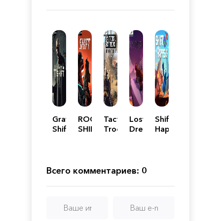
Graveyard
ROGUE
Tactical
Lost
Shift
Shift
SHIFT
Troops:
Dream
Happens
Anthracite
Shift
Всего комментариев: 0