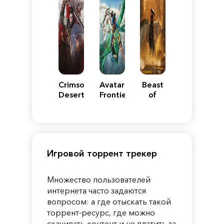
Crimson
Avatar:
Beast
Desert
Frontiers
of
of
Reincarnation
Pandora
Игровой торрент трекер
Множество пользователей
интернета часто задаются
вопросом: а где отыскать такой
торрент-ресурс, где можно
скачивать контент и не платить за