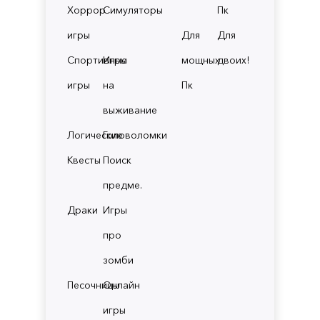
Хоррор
Симуляторы
Пк
игры
Для
Для
Спортивные
Игры
мощных
двоих!
игры
на
Пк
выживание
Логические
Головоломки
Квесты
Поиск
предме.
Драки
Игры
про
зомби
Песочницы
Онлайн
игры