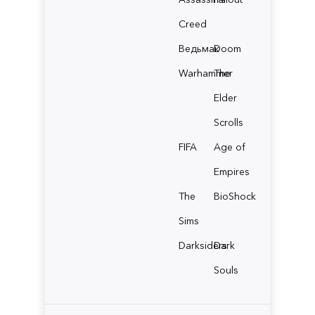
Creed
Ведьмак
Doom
Warhammer
The
Elder
Scrolls
FIFA
Age of
Empires
The
BioShock
Sims
Darksiders
Dark
Souls