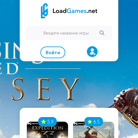
Войти
7
5.9
6.5