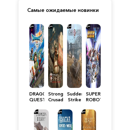
Самые ожидаемые новинки
DRAGON
Stronghold
Sudden
SUPER
QUEST
Crusader:
Strike
ROBOT
VII
Definitive
5
WARS
Reimagined
Edition
Y