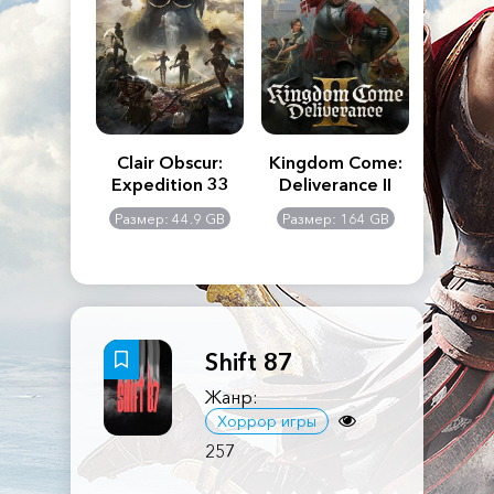
n's Creed
Clair Obscur:
Kingdom Come:
The La
dows
Expedition 33
Deliverance II
Pa
Rema
: 117 GB
Размер: 44.9 GB
Размер: 164 GB
Размер
Shift 87
Жанр:
Хоррор игры
257