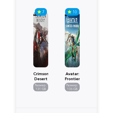
7
10
Crimson
Avatar:
Desert
Frontiers
of
Размер:
Размер:
Pandora
131 GB
136 GB