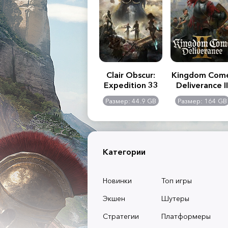
.R. 2:
Assassin's Creed
Clair Obscur:
Kingdom Com
of
Shadows
Expedition 33
Deliverance II
l -
0 GB
Размер: 117 GB
Размер: 44.9 GB
Размер: 164 GB
dition
Категории
Новинки
Топ игры
Экшен
Шутеры
Стратегии
Платформеры