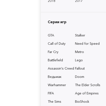
2018
2017
Серии игр
GTA
Stalker
Call of Duty
Need for Speed
Far Cry
Metro
Battlefield
Lego
Assassin's Creed
Fallout
Ведьмак
Doom
Warhammer
The Elder Scrolls
FIFA
Age of Empires
The Sims
BioShock