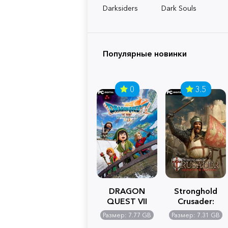
Darksiders
Dark Souls
Популярные новинки
0
3.5
DRAGON
Stronghold
QUEST VII
Crusader:
Reimagined
Definitive
Размер: 7.77 GB
Размер: 7.31 GB
Edition