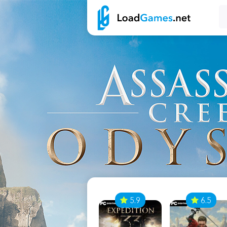
7
5.9
6.5