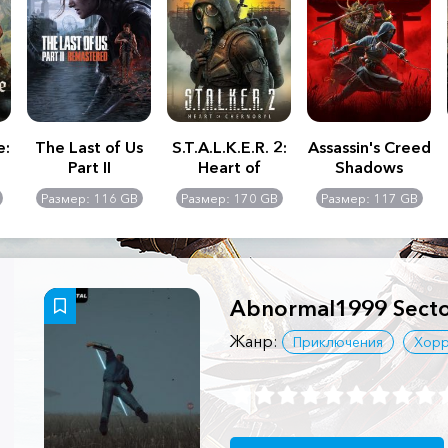
e:
The Last of Us
S.T.A.L.K.E.R. 2:
Assassin's Creed
Part II
Heart of
Shadows
Remastered
Chernobyl -
Размер: 116 GB
Размер: 170 GB
Размер: 117 GB
Ultimate Edition
Abnormal1999 Secto
Жанр:
Приключения
Хорр