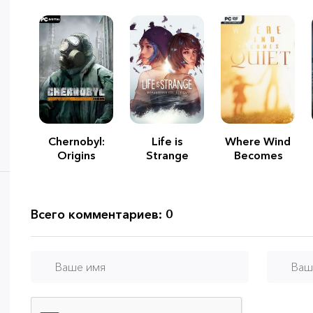
Chernobyl:
Life is
Where Wind
Origins
Strange
Becomes
Remastered
Quiet
Colletcion
Всего комментариев: 0