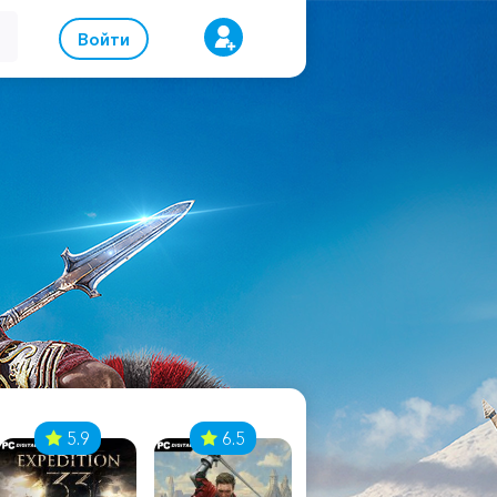
Войти
5.9
6.5
8.1