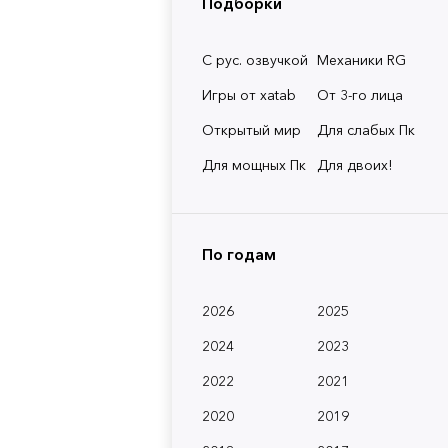
Подборки
С рус. озвучкой
Механики RG
Игры от xatab
От 3-го лица
Открытый мир
Для слабых Пк
Для мощных Пк
Для двоих!
По годам
2026
2025
2024
2023
2022
2021
2020
2019