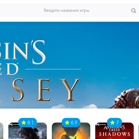
8.1
6.9
7