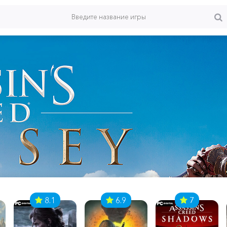
8.1
6.9
7