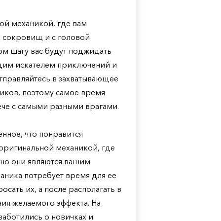
ной механикой, где вам
х сокровищ и с головой
ом шагу вас будут поджидать
ящим искателем приключений и
отправляйтесь в захватывающее
иков, поэтому самое время
ече с самыми разными врагами.
енное, что понравится
я оригинальной механикой, где
нно они являются вашим
ханика потребует время для ее
осать их, а после располагать в
ия желаемого эффекта. На
заботились о новичках и