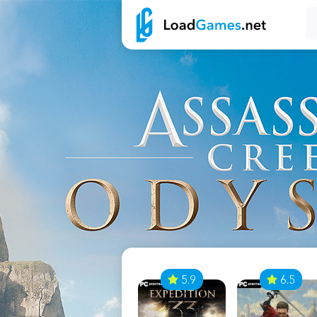
7
5.9
6.5