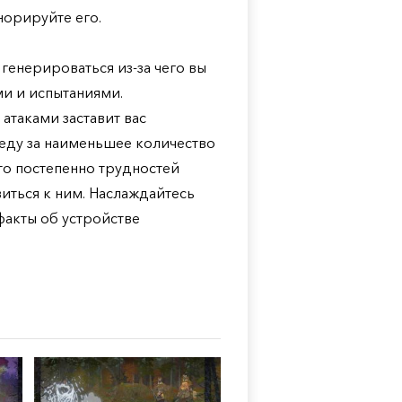
норируйте его.
енерироваться из-за чего вы
ми и испытаниями.
атаками заставит вас
беду за наименьшее количество
то постепенно трудностей
иться к ним. Наслаждайтесь
факты об устройстве