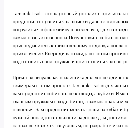
Tamarak Trail — это карточный рогалик с оригиналь
предстоит отправиться на поиски давно затерянны
погрузиться в фэнтезийную вселенную, где на кажд
самые разные опасности. Почувствуйте себя насто
присоединитесь к таинственному ордену, а после 
приключение. Впереди вас ожидают сотни противн
подготовить свое оружие и приготовиться ко встр
Приятная визуальная стилистика далеко не единств
геймерам в этом проекте. Tamarak Trail выделяетс
вам предстоит собирать не колоды, а кубики. Име
главным оружием в ходе битвы, а замысловатая ме
освоения. Вам предстоит менять грани на кубах и бр
нужной последовательности на доске для достижен
словах все кажется запутанным, но разработчики по