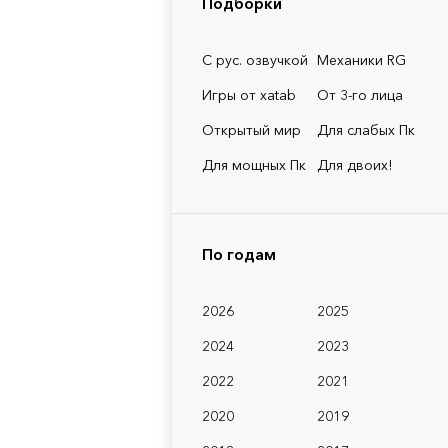
Подборки
С рус. озвучкой
Механики RG
Игры от xatab
От 3-го лица
Открытый мир
Для слабых Пк
Для мощных Пк
Для двоих!
По годам
2026
2025
2024
2023
2022
2021
2020
2019