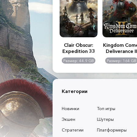
.R. 2:
Assassin's Creed
Clair Obscur:
Kingdom Com
of
Shadows
Expedition 33
Deliverance II
l -
0 GB
Размер: 117 GB
Размер: 44.9 GB
Размер: 164 GB
dition
Категории
Новинки
Топ игры
Экшен
Шутеры
Стратегии
Платформеры