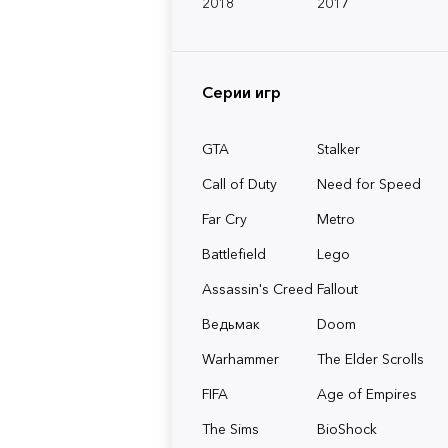
2018
2017
Серии игр
GTA
Stalker
Call of Duty
Need for Speed
Far Cry
Metro
Battlefield
Lego
Assassin's Creed
Fallout
Ведьмак
Doom
Warhammer
The Elder Scrolls
FIFA
Age of Empires
The Sims
BioShock