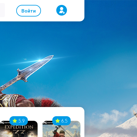
Войти
5.9
6.5
8.1