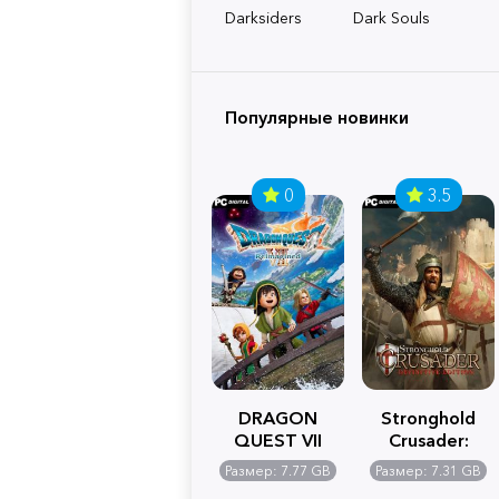
Darksiders
Dark Souls
Популярные новинки
0
3.5
DRAGON
Stronghold
QUEST VII
Crusader:
Reimagined
Definitive
Размер: 7.77 GB
Размер: 7.31 GB
Edition