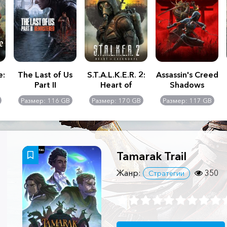
e:
The Last of Us
S.T.A.L.K.E.R. 2:
Assassin's Creed
Part II
Heart of
Shadows
Remastered
Chernobyl -
Размер: 116 GB
Размер: 170 GB
Размер: 117 GB
Ultimate Edition
Tamarak Trail
Жанр:
350
Стратегии