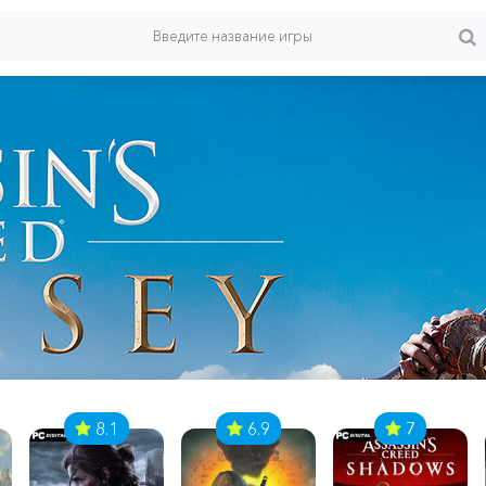
8.1
6.9
7