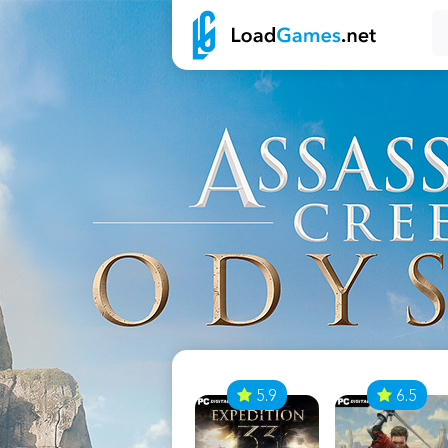
7
5.9
6.5