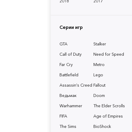
2018
2017
Серии игр
GTA
Stalker
Call of Duty
Need for Speed
Far Cry
Metro
Battlefield
Lego
Assassin's Creed
Fallout
Ведьмак
Doom
Warhammer
The Elder Scrolls
FIFA
Age of Empires
The Sims
BioShock