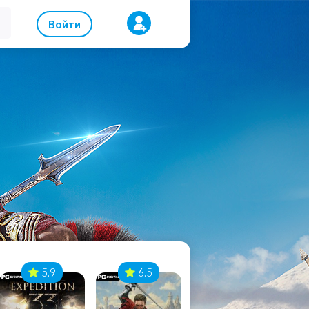
Войти
5.9
6.5
8.1