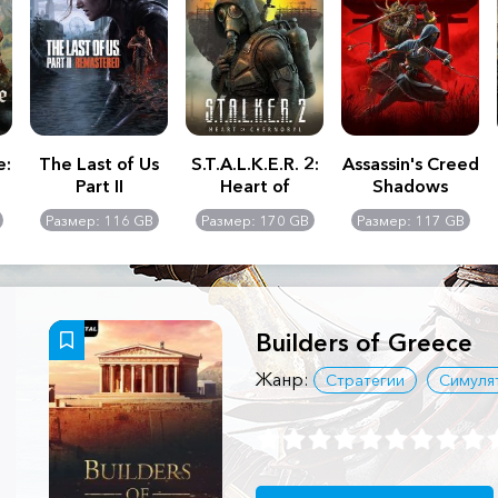
e:
The Last of Us
S.T.A.L.K.E.R. 2:
Assassin's Creed
Part II
Heart of
Shadows
Remastered
Chernobyl -
Размер: 116 GB
Размер: 170 GB
Размер: 117 GB
Ultimate Edition
Builders of Greece
Жанр:
Стратегии
Симуля