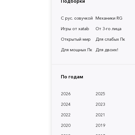
Подборки
С рус. озвучкой
Механики RG
Игры от xatab
От 3-го лица
Открытый мир
Для слабых Пк
Для мощных Пк
Для двоих!
По годам
2026
2025
2024
2023
2022
2021
2020
2019