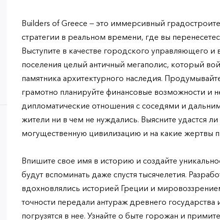
Builders of Greece — это иммерсивный градострои
стратегии в реальном времени, где вы перенесете
Выступите в качестве городского управляющего и 
поселения целый античный мегаполис, который вой
памятника архитектурного наследия. Продумывайте
грамотно планируйте финансовые возможности и н
дипломатические отношения с соседями и дальним
жители ни в чем не нуждались. Выясните удастся ли
могущественную цивилизацию и на какие жертвы пр
Впишите свое имя в историю и создайте уникальное
будут вспоминать даже спустя тысячелетия. Разраб
вдохновлялись историей Греции и мировоззрением
точности передали антураж древнего государства и
погрузятся в нее. Узнайте о быте горожан и примит