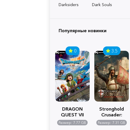
Darksiders
Dark Souls
Популярные новинки
0
3.5
DRAGON
Stronghold
QUEST VII
Crusader:
Reimagined
Definitive
Размер: 7.77 GB
Размер: 7.31 GB
Edition