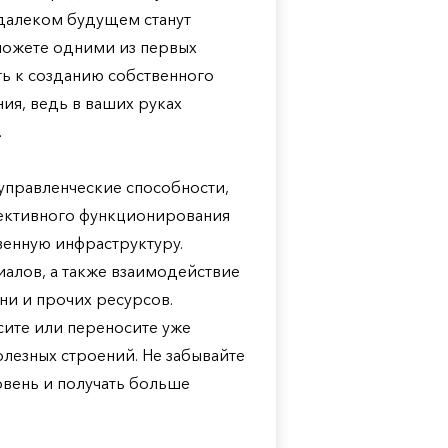
едалеком будущем станут
можете одними из первых
ить к созданию собственного
ия, ведь в ваших руках
.
правленческие способности,
ективного функционирования
венную инфраструктуру.
алов, а также взаимодействие
и и прочих ресурсов.
сите или переносите уже
олезных строений. Не забывайте
овень и получать больше