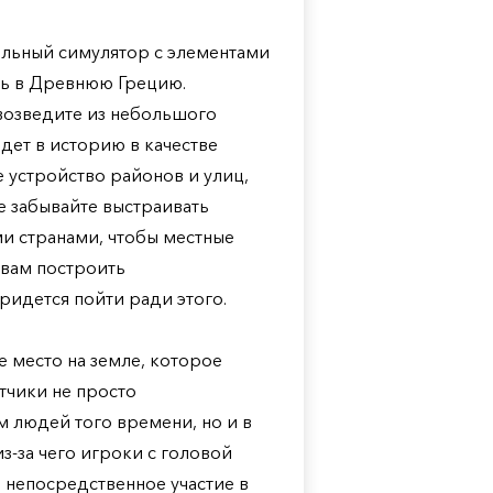
тельный симулятор с элементами
сь в Древнюю Грецию.
возведите из небольшого
дет в историю в качестве
 устройство районов и улиц,
е забывайте выстраивать
и странами, чтобы местные
 вам построить
идется пойти ради этого.
 место на земле, которое
отчики не просто
 людей того времени, но и в
з-за чего игроки с головой
е непосредственное участие в