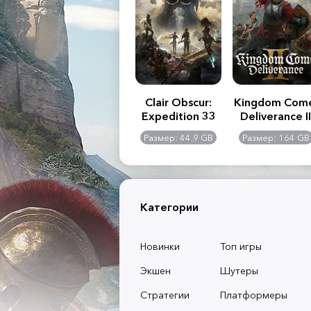
.R. 2:
Assassin's Creed
Clair Obscur:
Kingdom Com
of
Shadows
Expedition 33
Deliverance II
l -
0 GB
Размер: 117 GB
Размер: 44.9 GB
Размер: 164 GB
dition
Категории
Новинки
Топ игры
Экшен
Шутеры
Стратегии
Платформеры