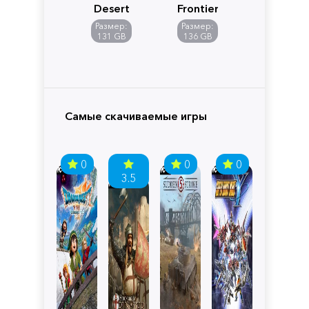
Desert
Frontiers
of
Размер:
Размер:
Pandora
131 GB
136 GB
Самые скачиваемые игры
0
0
0
3.5