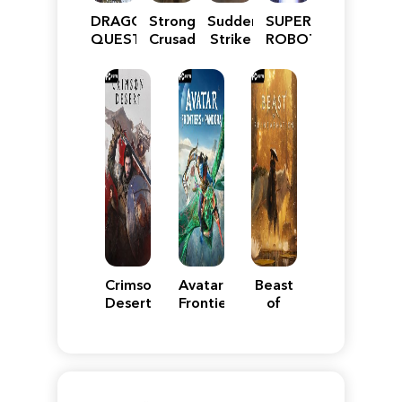
DRAGON
Stronghold
Sudden
SUPER
QUEST
Crusader:
Strike
ROBOT
VII
Definitive
5
WARS
Reimagined
Edition
Y
Crimson
Avatar:
Beast
Desert
Frontiers
of
of
Reincarnation
Pandora