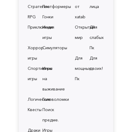
Стратегии
Платформеры
от
лица
RPG
Гонки
xatab
Приключения
Инди
Открытый
Для
игры
мир
слабых
Хоррор
Симуляторы
Пк
игры
Для
Для
Спортивные
Игры
мощных
двоих!
игры
на
Пк
выживание
Логические
Головоломки
Квесты
Поиск
предме.
Драки
Игры