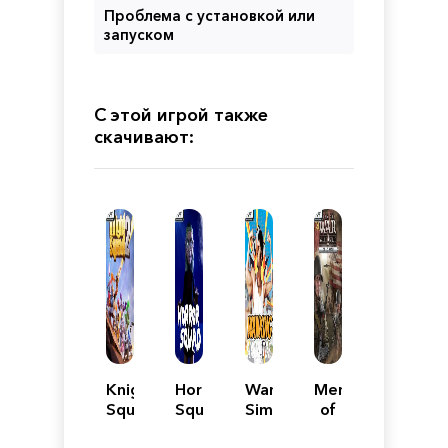
Проблема с установкой или
запуском
С этой игрой также
скачивают:
Knight
Horror
Wanking
Men
Squad
Squad
Simulator
of
2
War: