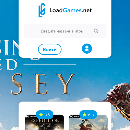
Войти
7
5.9
6.5