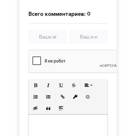
Assault
Squad
2 -
Всего комментариев: 0
Cold
War
Полужирный
Курсив
Подчеркнутый
Зачеркнутый
Выравнивани
Нумерованный список
Маркированный список
Вставить ссылку
Вставить защищенную с
Вставить смайлик
Вставка скрытого текста
Вставка цитаты
Вставка спойлера