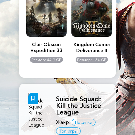
n's Creed
Clair Obscur:
Kingdom Come:
The La
dows
Expedition 33
Deliverance II
Pa
Rema
: 117 GB
Размер: 44.9 GB
Размер: 164 GB
Размер
Suicide Squad:
Kill the Justice
League
Жанр:
Новинки
Топ игры