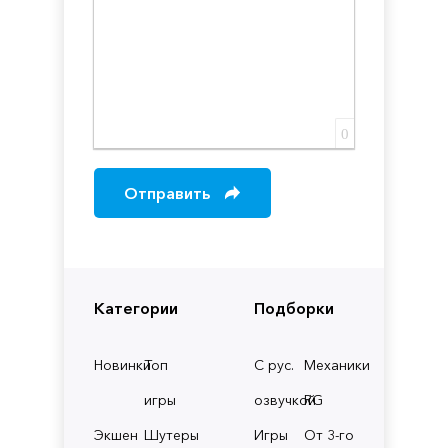
0
Отправить
Категории
Подборки
Новинки
Топ
С рус.
Механики
игры
озвучкой
RG
Экшен
Шутеры
Игры
От 3-го