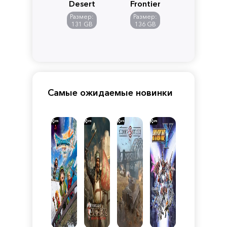
Desert
Frontiers
of
Размер:
Размер:
Pandora
131 GB
136 GB
Самые ожидаемые новинки