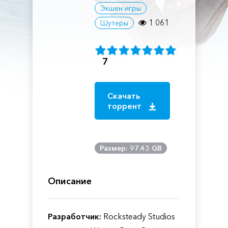
Экшен игры
1 061
Шутеры
7
Скачать
торрент
Размер: 97.43 GB
Описание
Разработчик:
Rocksteady Studios