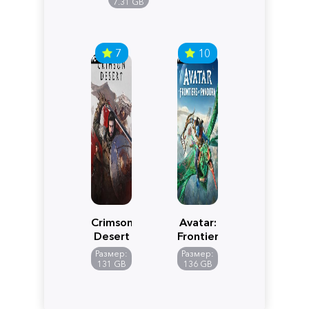
Edition
7.31 GB
7
10
Crimson
Avatar:
Desert
Frontiers
of
Размер:
Размер:
Pandora
131 GB
136 GB