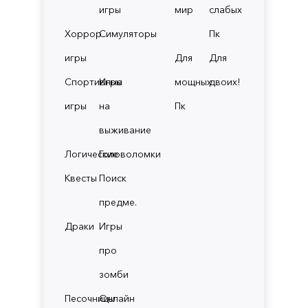
игры
мир
слабых
Хоррор
Симуляторы
Пк
игры
Для
Для
Спортивные
Игры
мощных
двоих!
игры
на
Пк
выживание
Логические
Головоломки
Квесты
Поиск
предме.
Драки
Игры
про
зомби
Песочницы
Онлайн