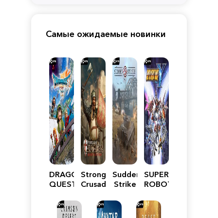
Самые ожидаемые новинки
DRAGON
Stronghold
Sudden
SUPER
QUEST
Crusader:
Strike
ROBOT
VII
Definitive
5
WARS
Reimagined
Edition
Y