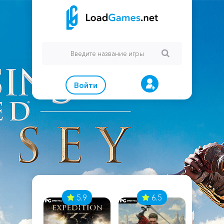
Войти
7
5.9
6.5