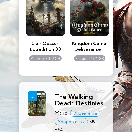
n's Creed
Clair Obscur:
Kingdom Come:
The La
dows
Expedition 33
Deliverance II
Pa
Rema
: 117 GB
Размер: 44.9 GB
Размер: 164 GB
Размер
The Walking
Dead: Destinies
Жанр:
Экшен игры
Хоррор игры
664