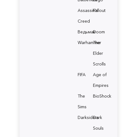
Assassin's
Fallout
Creed
Ведьмак
Doom
Warhammer
The
Elder
Scrolls
FIFA
Age of
Empires
The
BioShock
Sims
Darksiders
Dark
Souls