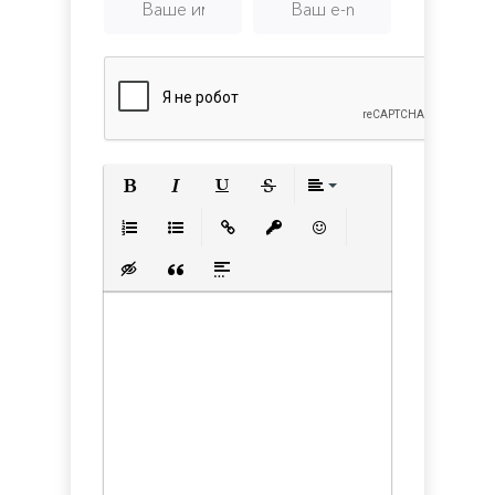
Полужирный
Курсив
Подчеркнутый
Зачеркнутый
Выравнивани
Нумерованный список
Маркированный список
Вставить ссылку
Вставить защищенную с
Вставить смайлик
Вставка скрытого текста
Вставка цитаты
Вставка спойлера