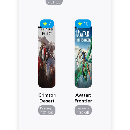
Edition
7.31 GB
7
10
Crimson
Avatar:
Desert
Frontiers
of
Размер:
Размер:
Pandora
131 GB
136 GB