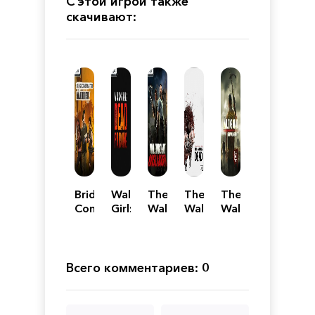
С этой игрой также
скачивают:
Bridge
Walking
The
The
The
Constructor:
Girl:
Walking
Walking
Walking
The
Dead
Dead
Dead:
Dead:
Walking
Parking
Onslaught
The
Survival
Dead
Telltale
Instinct
Definitive
Всего комментариев: 0
Series