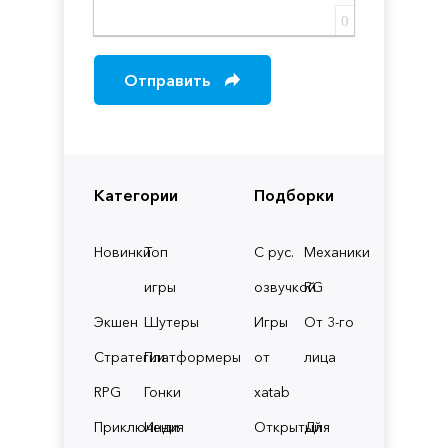
0
Отправить
Категории
Подборки
Новинки
Топ
С рус.
Механики
игры
озвучкой
RG
Экшен
Шутеры
Игры
От 3-го
Стратегии
Платформеры
от
лица
RPG
Гонки
xatab
Приключения
Инди
Открытый
Для