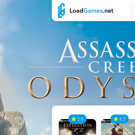
7
5.9
6.5