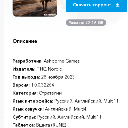
Скачать торрент
Размер: 23.16 GB
Описание
Разработчик:
Ashborne Games
Издатель:
THQ Nordic
Год выхода:
28 ноября 2023
Версия:
1.0.0.32264
Категория:
Стратегии
Язык интерфейса:
Русский, Английский, Multi11
Язык озвучки:
Английский, Multi4
Субтитры:
Русский, Английский, Multi11
Таблетка:
Вшита (RUNE)