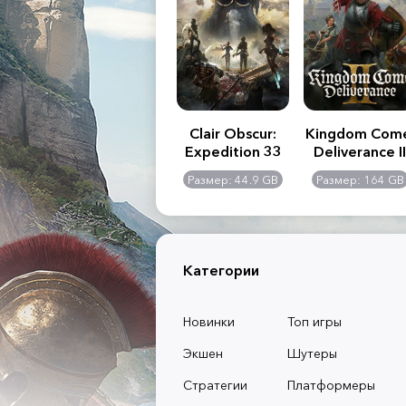
.R. 2:
Assassin's Creed
Clair Obscur:
Kingdom Com
of
Shadows
Expedition 33
Deliverance II
l -
0 GB
Размер: 117 GB
Размер: 44.9 GB
Размер: 164 GB
dition
Категории
Новинки
Топ игры
Экшен
Шутеры
Стратегии
Платформеры