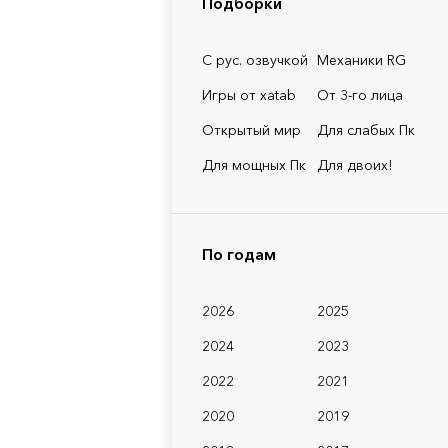
Подборки
С рус. озвучкой
Механики RG
Игры от xatab
От 3-го лица
Открытый мир
Для слабых Пк
Для мощных Пк
Для двоих!
По годам
2026
2025
2024
2023
2022
2021
2020
2019