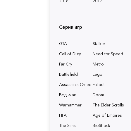
2018
2017
Серии игр
GTA
Stalker
Call of Duty
Need for Speed
Far Cry
Metro
Battlefield
Lego
Assassin's Creed
Fallout
Ведьмак
Doom
Warhammer
The Elder Scrolls
FIFA
Age of Empires
The Sims
BioShock