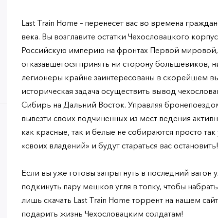
Last Train Home – перенесет вас во времена гражда
века. Вы возглавите остатки Чехословацкого корпу
Российскую империю на фронтах Первой мировой, 
отказавшегося принять ни сторону большевиков, 
легионеры крайне заинтересованы в скорейшем вы
историческая задача осуществить вывод чехослова
Сибирь на Дальний Восток. Управляя бронепоездо
вывезти своих подчиненных из мест ведения актив
как красные, так и белые не собираются просто так
«своих владений» и будут стараться вас остановить
Если вы уже готовы запрыгнуть в последний вагон
подкинуть пару мешков угля в топку, чтобы набрать
лишь скачать Last Train Home торрент на нашем сай
подарить жизнь Чехословацким солдатам!