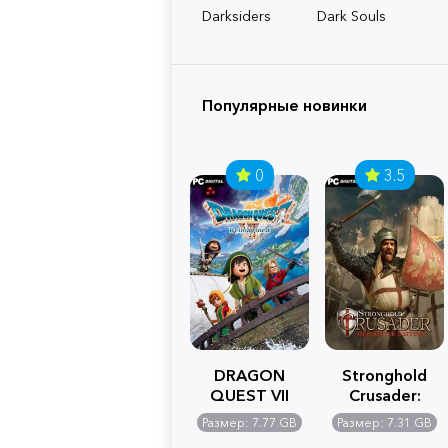
Darksiders
Dark Souls
Популярные новинки
0
3.5
DRAGON
Stronghold
QUEST VII
Crusader:
Reimagined
Definitive
Размер: 7.77 GB
Размер: 7.31 GB
Edition