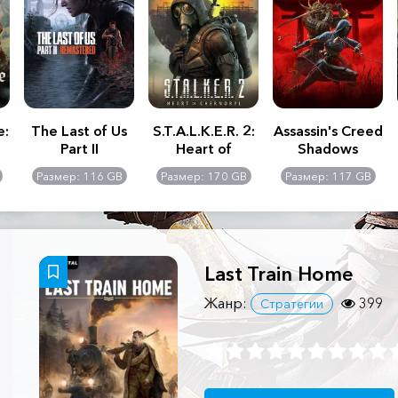
e:
The Last of Us
S.T.A.L.K.E.R. 2:
Assassin's Creed
Part II
Heart of
Shadows
Remastered
Chernobyl -
Размер: 116 GB
Размер: 170 GB
Размер: 117 GB
Ultimate Edition
Last Train Home
Жанр:
399
Стратегии