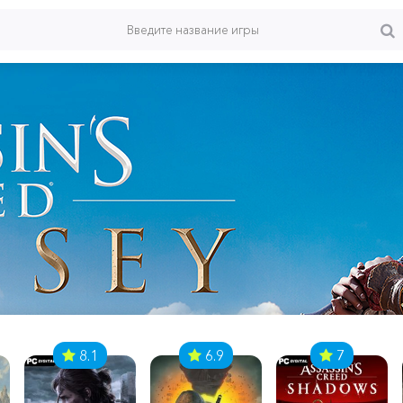
8.1
6.9
7