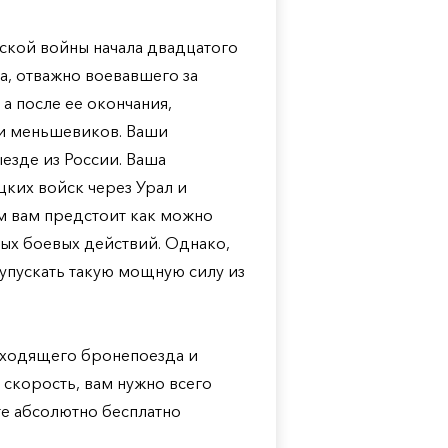
нской войны начала двадцатого
са, отважно воевавшего за
а после ее окончания,
ни меньшевиков. Ваши
езде из России. Ваша
цких войск через Урал и
м вам предстоит как можно
ных боевых действий. Однако,
 упускать такую мощную силу из
!
 уходящего бронепоезда и
 скорость, вам нужно всего
те абсолютно бесплатно