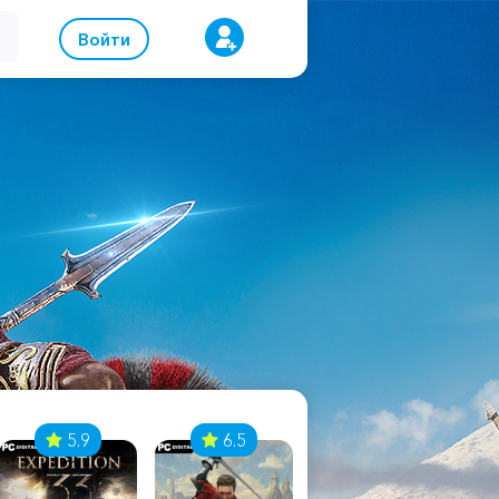
Войти
5.9
6.5
8.1