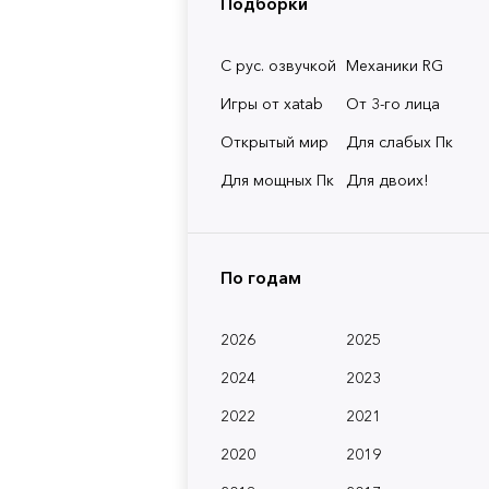
Подборки
С рус. озвучкой
Механики RG
Игры от xatab
От 3-го лица
Открытый мир
Для слабых Пк
Для мощных Пк
Для двоих!
По годам
2026
2025
2024
2023
2022
2021
2020
2019