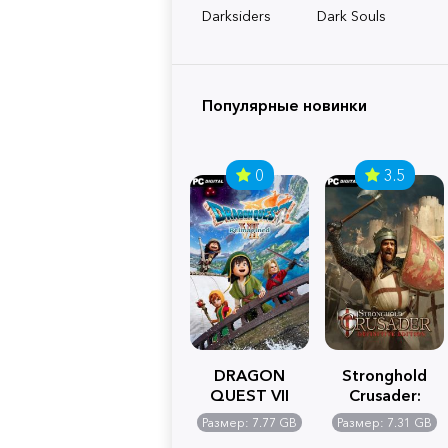
Darksiders
Dark Souls
Популярные новинки
0
3.5
DRAGON
Stronghold
QUEST VII
Crusader:
Reimagined
Definitive
Размер: 7.77 GB
Размер: 7.31 GB
Edition