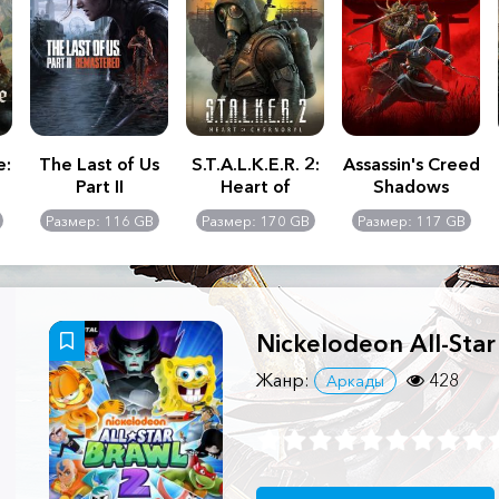
e:
The Last of Us
S.T.A.L.K.E.R. 2:
Assassin's Creed
Part II
Heart of
Shadows
Remastered
Chernobyl -
Размер: 116 GB
Размер: 170 GB
Размер: 117 GB
Ultimate Edition
Nickelodeon All-Star
Жанр:
428
Аркады