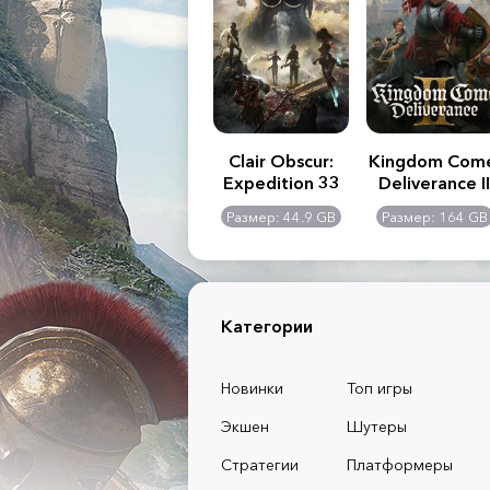
.R. 2:
Assassin's Creed
Clair Obscur:
Kingdom Com
of
Shadows
Expedition 33
Deliverance II
l -
0 GB
Размер: 117 GB
Размер: 44.9 GB
Размер: 164 GB
dition
Категории
Новинки
Топ игры
Экшен
Шутеры
Стратегии
Платформеры