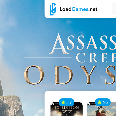
7
5.9
6.5