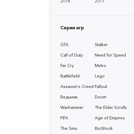
2018
2017
Серии игр
GTA
Stalker
Call of Duty
Need for Speed
Far Cry
Metro
Battlefield
Lego
Assassin's Creed
Fallout
Ведьмак
Doom
Warhammer
The Elder Scrolls
FIFA
Age of Empires
The Sims
BioShock