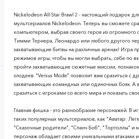
Nickelodeon All-Star Brawl 2 - настоящий подарок д
мультсериалов Nickelodeon. Теперь вы сможете сра
компьютером, выбрав своего героя из огромного сп
Тимми Тернера, Леонардо или любого другого пер
захватывающие битвы на различных аренах! Игра 
режимов игры, чтобы вы могли выбрать, себе по вку
пройти захватывающие сюжетные миссии, познаком
злодеев. "Versus Mode" позволит вам сразиться с 
захватывающих командных или одиночных боях. А в
сразиться с игроками со всего мира и показать сво
Главная фишка - это разнообразие персонажей. В и
таких популярных мультсериалов, как "Аватар: Леге
"Сказочные родители", "Спанч Боб", "Тортоллы" и 
персонаж обладает своими уникальными атаками и