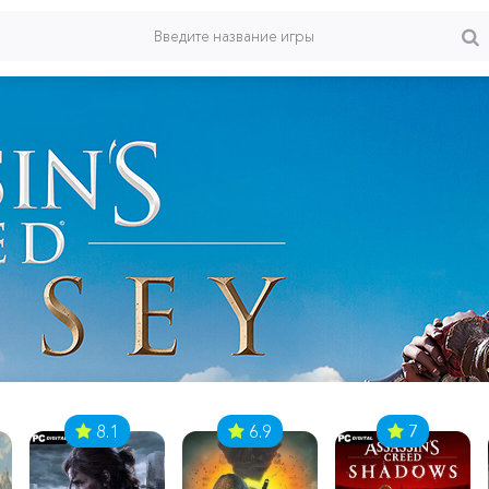
8.1
6.9
7