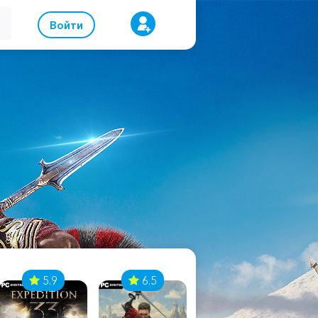
Войти
5.9
6.5
8.1