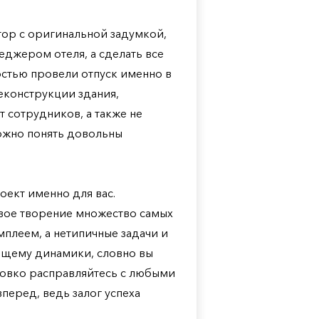
ятор с оригинальной задумкой,
неджером отеля, а сделать все
остью провели отпуск именно в
еконструкции здания,
 сотрудников, а также не
можно понять довольны
оект именно для вас.
 свое творение множество самых
мплеем, а нетипичные задачи и
ящему динамики, словно вы
Ловко расправляйтесь с любыми
перед, ведь залог успеха