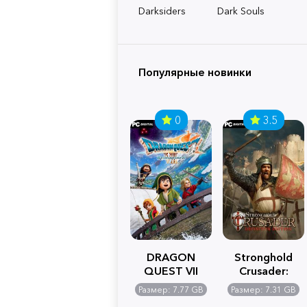
Darksiders
Dark Souls
Популярные новинки
0
3.5
DRAGON
Stronghold
QUEST VII
Crusader:
Reimagined
Definitive
Размер: 7.77 GB
Размер: 7.31 GB
Edition