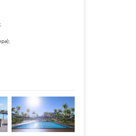
;
ра);