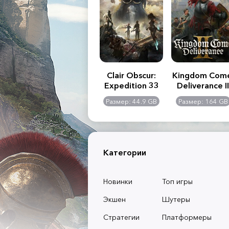
.R. 2:
Assassin's Creed
Clair Obscur:
Kingdom Com
of
Shadows
Expedition 33
Deliverance II
l -
0 GB
Размер: 117 GB
Размер: 44.9 GB
Размер: 164 GB
dition
Категории
Новинки
Топ игры
Экшен
Шутеры
Стратегии
Платформеры