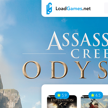
7
5.9
6.5