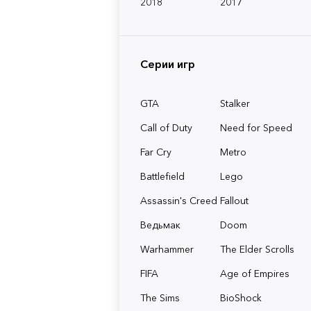
2018
2017
Серии игр
GTA
Stalker
Call of Duty
Need for Speed
Far Cry
Metro
Battlefield
Lego
Assassin's Creed
Fallout
Ведьмак
Doom
Warhammer
The Elder Scrolls
FIFA
Age of Empires
The Sims
BioShock