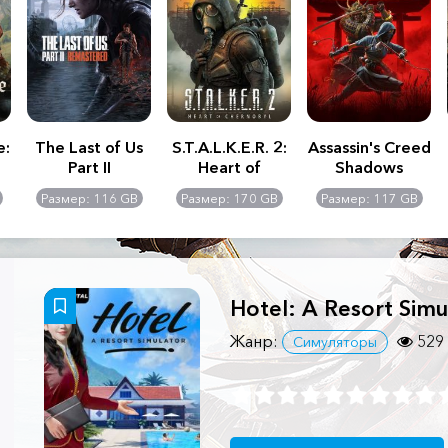
e:
The Last of Us
S.T.A.L.K.E.R. 2:
Assassin's Creed
Part II
Heart of
Shadows
Remastered
Chernobyl -
Размер: 116 GB
Размер: 170 GB
Размер: 117 GB
Ultimate Edition
Hotel: A Resort Simu
Жанр:
529
Симуляторы