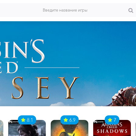
8.1
6.9
7