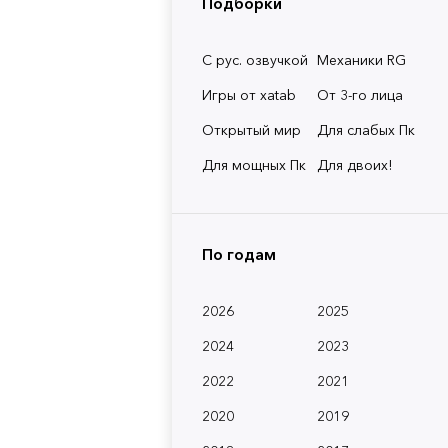
Подборки
С рус. озвучкой
Механики RG
Игры от xatab
От 3-го лица
Открытый мир
Для слабых Пк
Для мощных Пк
Для двоих!
По годам
2026
2025
2024
2023
2022
2021
2020
2019