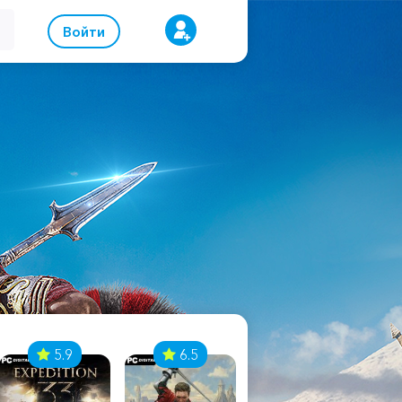
Войти
5.9
6.5
8.1