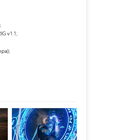
;
G v1.1;
ра);