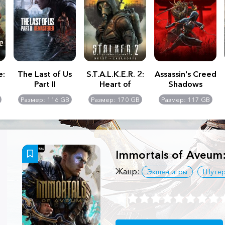
e:
The Last of Us
S.T.A.L.K.E.R. 2:
Assassin's Creed
Part II
Heart of
Shadows
Remastered
Chernobyl -
Размер: 116 GB
Размер: 170 GB
Размер: 117 GB
Ultimate Edition
Immortals of Aveum:
Жанр:
Экшен игры
Шуте