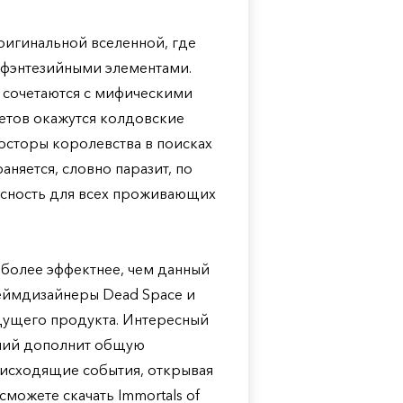
оригинальной вселенной, где
и фэнтезийными элементами.
 сочетаются с мифическими
етов окажутся колдовские
осторы королевства в поисках
няется, словно паразит, по
асность для всех проживающих
иболее эффектнее, чем данный
геймдизайнеры Dead Space и
рядущего продукта. Интересный
ений дополнит общую
роисходящие события, открывая
сможете скачать Immortals of