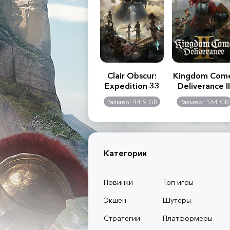
.R. 2:
Assassin's Creed
Clair Obscur:
Kingdom Com
of
Shadows
Expedition 33
Deliverance II
l -
0 GB
Размер: 117 GB
Размер: 44.9 GB
Размер: 164 GB
dition
Категории
Новинки
Топ игры
Экшен
Шутеры
Стратегии
Платформеры