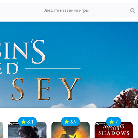
8.1
6.9
7