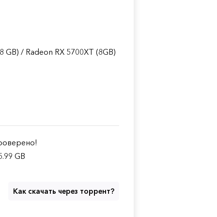
 GB) / Radeon RX 5700XT (8GB)
оверено!
5.99 GB
Как скачать через торрент?