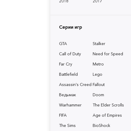
2018
2017
Серии игр
GTA
Stalker
Call of Duty
Need for Speed
Far Cry
Metro
Battlefield
Lego
Assassin's Creed
Fallout
Ведьмак
Doom
Warhammer
The Elder Scrolls
FIFA
Age of Empires
The Sims
BioShock