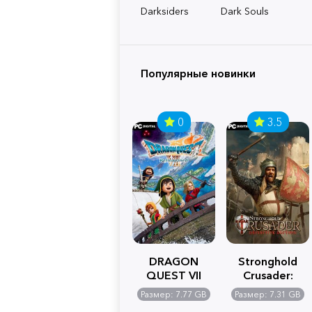
Darksiders
Dark Souls
Популярные новинки
0
3.5
DRAGON
Stronghold
QUEST VII
Crusader:
Reimagined
Definitive
Размер: 7.77 GB
Размер: 7.31 GB
Edition