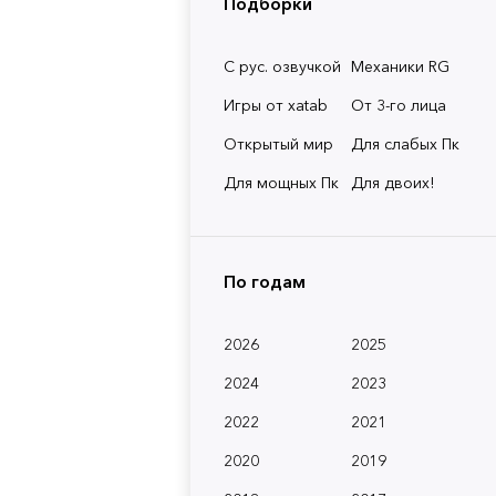
Подборки
С рус. озвучкой
Механики RG
Игры от xatab
От 3-го лица
Открытый мир
Для слабых Пк
Для мощных Пк
Для двоих!
По годам
2026
2025
2024
2023
2022
2021
2020
2019