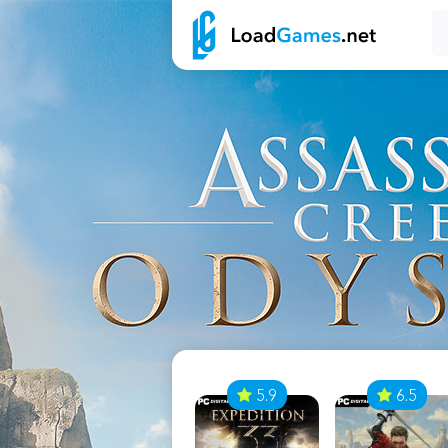
7
5.9
6.5