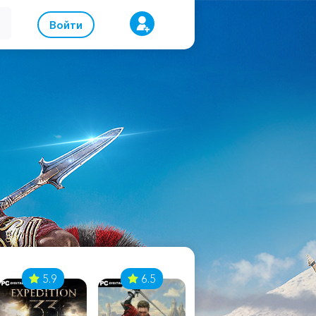
Войти
5.9
6.5
8.1