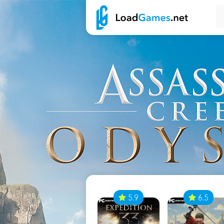
7
5.9
6.5