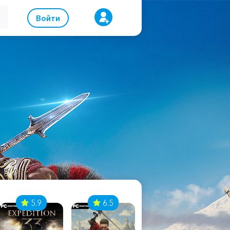
Войти
5.9
6.5
8.1