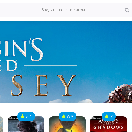
8.1
6.9
7