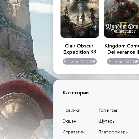
.R. 2:
Assassin's Creed
Clair Obscur:
Kingdom Com
of
Shadows
Expedition 33
Deliverance II
l -
0 GB
Размер: 117 GB
Размер: 44.9 GB
Размер: 164 GB
dition
Категории
Новинки
Топ игры
Экшен
Шутеры
Стратегии
Платформеры