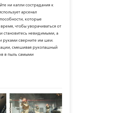
йте ни капли сострадания к
спользует арсенал
способности, которые
время, чтобы уворачиваться от
ли становитесь невидимыми, а
и руками сверните им шеи.
нации, смешивая рукопашный
ов в пыль самыми