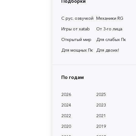
Подборки
С рус. озвучкой
Механики RG
Игры от xatab
От 3-го лица
Открытый мир
Для слабых Пк
Для мощных Пк
Для двоих!
По годам
2026
2025
2024
2023
2022
2021
2020
2019