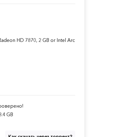
deon HD 7870, 2 GB or Intel Arc
оверено!
8.4 GB
Как скачать через торрент?