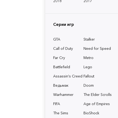
2018
2017
Серии игр
GTA
Stalker
Call of Duty
Need for Speed
Far Cry
Metro
Battlefield
Lego
Assassin's Creed
Fallout
Ведьмак
Doom
Warhammer
The Elder Scrolls
FIFA
Age of Empires
The Sims
BioShock