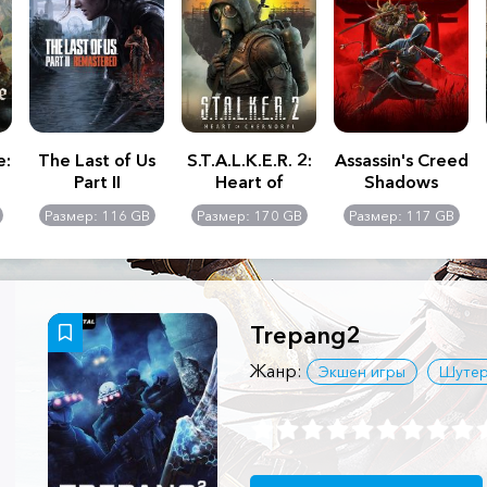
e:
The Last of Us
S.T.A.L.K.E.R. 2:
Assassin's Creed
Part II
Heart of
Shadows
Remastered
Chernobyl -
Размер: 116 GB
Размер: 170 GB
Размер: 117 GB
Ultimate Edition
Trepang2
Жанр:
Экшен игры
Шуте