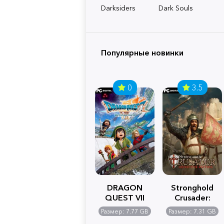
Darksiders
Dark Souls
Популярные новинки
0
3.5
DRAGON
Stronghold
QUEST VII
Crusader:
Reimagined
Definitive
Размер: 7.77 GB
Размер: 7.31 GB
Edition