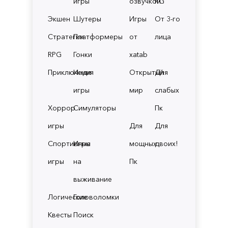
игры
озвучкой
RG
Экшен
Шутеры
Игры
От 3-го
Стратегии
Платформеры
от
лица
RPG
Гонки
xatab
Приключения
Инди
Открытый
Для
игры
мир
слабых
Хоррор
Симуляторы
Пк
игры
Для
Для
Спортивные
Игры
мощных
двоих!
игры
на
Пк
выживание
Логические
Головоломки
Квесты
Поиск