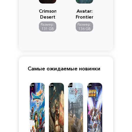
Crimson
Avatar:
Desert
Frontiers
of
Размер:
Размер:
Pandora
131 GB
136 GB
Самые ожидаемые новинки