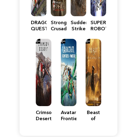
DRAGON
Stronghold
Sudden
SUPER
QUEST
Crusader:
Strike
ROBOT
VII
Definitive
5
WARS
Reimagined
Edition
Y
Crimson
Avatar:
Beast
Desert
Frontiers
of
of
Reincarnation
Pandora