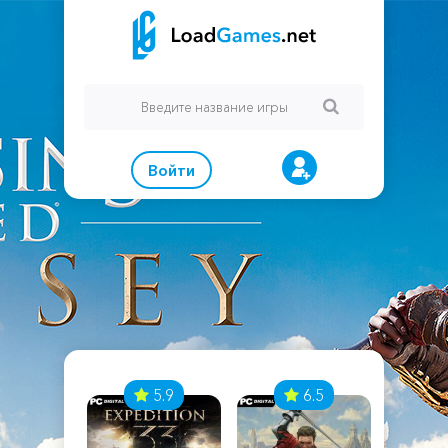
Войти
7
5.9
6.5