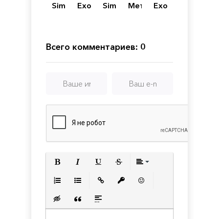
Sim
Exodus
Simulator
Метро
Exodus
Hustle
Enhanced
-
Edition
Gold
Механики
Edition
Всего комментариев: 0
Полужирный
Курсив
Подчеркнутый
Зачеркнутый
Выравнивани
Нумерованный список
Маркированный список
Вставить ссылку
Вставить защищенную с
Вставить смайлик
Вставка скрытого текста
Вставка цитаты
Вставка спойлера