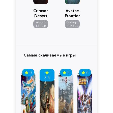
Crimson
Avatar:
Desert
Frontiers
of
Размер:
Размер:
Pandora
131 GB
136 GB
Самые скачиваемые игры
0
0
0
3.5