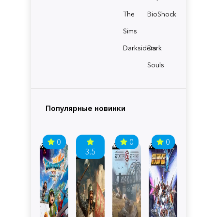
The
BioShock
Sims
Darksiders
Dark
Souls
Популярные новинки
0
0
0
3.5