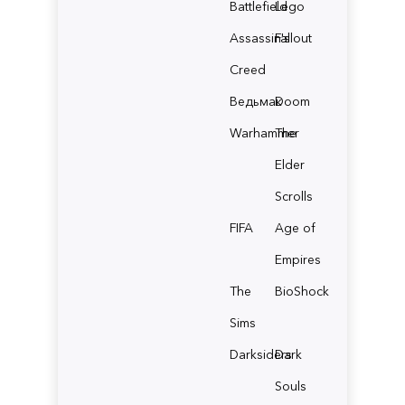
Battlefield
Lego
Assassin's
Fallout
Creed
Ведьмак
Doom
Warhammer
The
Elder
Scrolls
FIFA
Age of
Empires
The
BioShock
Sims
Darksiders
Dark
Souls