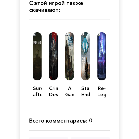
С этой игрой также
скачивают:
Survive
Crimson
A
Stars
Re-
after
Desert
Game
End
Legion
hell
Механики
of
Thrones:
The
Board
Всего комментариев: 0
Game
-
Digital