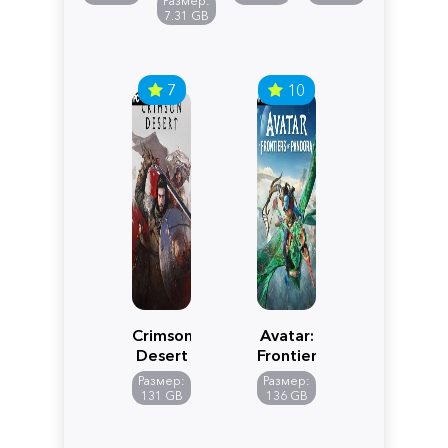
Размер:
Edition
7.31 GB
7
10
Crimson
Avatar:
Desert
Frontiers
of
Размер:
Размер:
Pandora
131 GB
136 GB