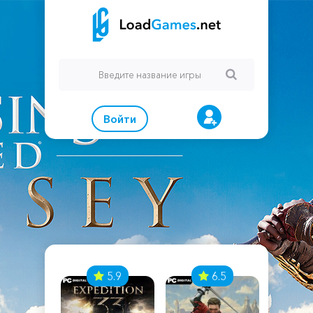
Войти
7
5.9
6.5