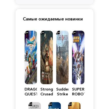
Самые ожидаемые новинки
DRAGON
Stronghold
Sudden
SUPER
QUEST
Crusader:
Strike
ROBOT
VII
Definitive
5
WARS
Reimagined
Edition
Y