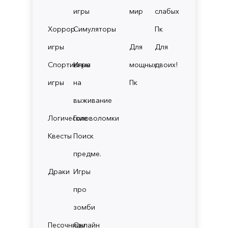
игры
мир
слабых
Хоррор
Симуляторы
Пк
игры
Для
Для
Спортивные
Игры
мощных
двоих!
игры
на
Пк
выживание
Логические
Головоломки
Квесты
Поиск
предме.
Драки
Игры
про
зомби
Песочницы
Онлайн