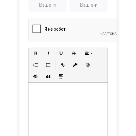
Edition
Полужирный
Курсив
Подчеркнутый
Зачеркнутый
Выравнивани
Нумерованный список
Маркированный список
Вставить ссылку
Вставить защищенную с
Вставить смайлик
Вставка скрытого текста
Вставка цитаты
Вставка спойлера