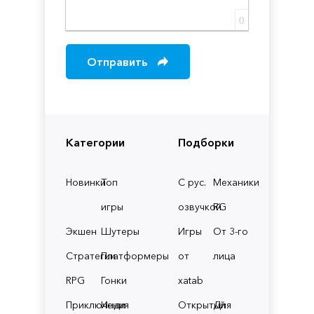
0
Отправить
Категории
Подборки
Новинки
Топ
С рус.
Механики
игры
озвучкой
RG
Экшен
Шутеры
Игры
От 3-го
Стратегии
Платформеры
от
лица
RPG
Гонки
xatab
Приключения
Инди
Открытый
Для