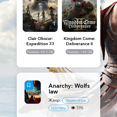
n's Creed
Clair Obscur:
Kingdom Come:
The La
dows
Expedition 33
Deliverance II
Pa
Rema
: 117 GB
Размер: 44.9 GB
Размер: 164 GB
Размер
Anarchy: Wolfs
law
Жанр:
Экшен игры
596
Шутеры