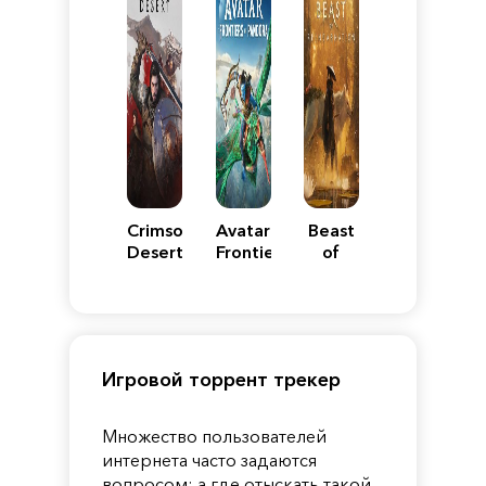
Crimson
Avatar:
Beast
Desert
Frontiers
of
of
Reincarnation
Pandora
Игровой торрент трекер
Множество пользователей
интернета часто задаются
вопросом: а где отыскать такой