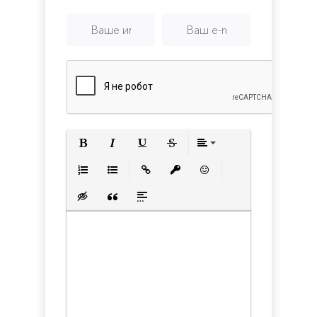
Полужирный
Курсив
Подчеркнутый
Зачеркнутый
Выравнивани
Нумерованный список
Маркированный список
Вставить ссылку
Вставить защищенную с
Вставить смайлик
Вставка скрытого текста
Вставка цитаты
Вставка спойлера