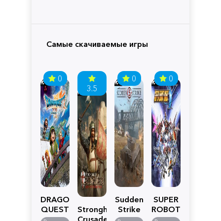
Самые скачиваемые игры
0
0
0
3.5
DRAGON
Sudden
SUPER
QUEST
Stronghold
Strike
ROBOT
VII
Crusader:
5
WARS