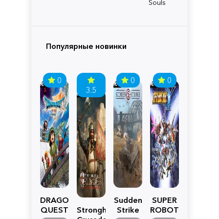
Souls
Популярные новинки
0
0
0
3.5
DRAGON
Sudden
SUPER
QUEST
Stronghold
Strike
ROBOT