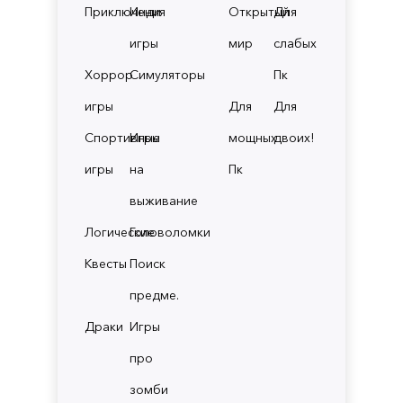
Приключения
Инди
Открытый
Для
игры
мир
слабых
Хоррор
Симуляторы
Пк
игры
Для
Для
Спортивные
Игры
мощных
двоих!
игры
на
Пк
выживание
Логические
Головоломки
Квесты
Поиск
предме.
Драки
Игры
про
зомби