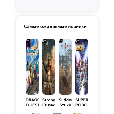
Самые ожидаемые новинки
DRAGON
Stronghold
Sudden
SUPER
QUEST
Crusader:
Strike
ROBOT
VII
Definitive
5
WARS