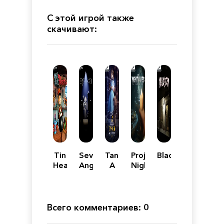
С этой игрой также
скачивают:
Tin
Seventh
Tandem:
Project
Blackberry
Hearts
Angel
A
Nightmares
Tale
Case
of
36:
Shadows
Henrietta
Kedward
Всего комментариев: 0