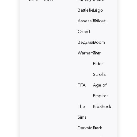
Battlefield
Lego
Assassin's
Fallout
Creed
Ведьмак
Doom
Warhammer
The
Elder
Scrolls
FIFA
Age of
Empires
The
BioShock
Sims
Darksiders
Dark