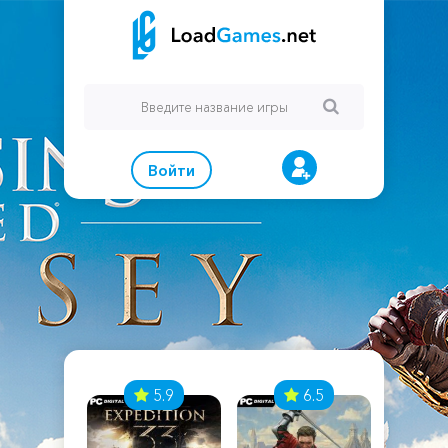
Войти
7
5.9
6.5