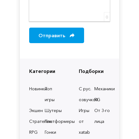
0
Отправить
Категории
Подборки
Новинки
Топ
С рус.
Механики
игры
озвучкой
RG
Экшен
Шутеры
Игры
От 3-го
Стратегии
Платформеры
от
лица
RPG
Гонки
xatab