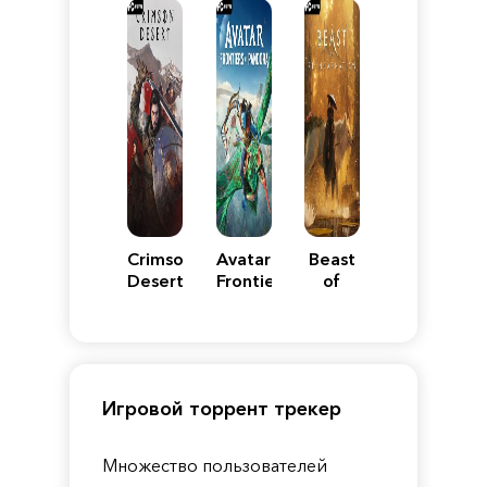
Reimagined
Edition
Y
Crimson
Avatar:
Beast
Desert
Frontiers
of
of
Reincarnation
Pandora
Игровой торрент трекер
Множество пользователей