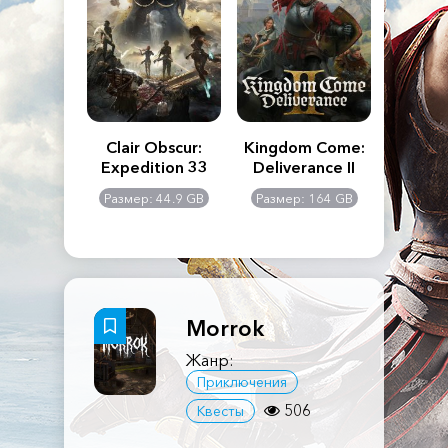
n's Creed
Clair Obscur:
Kingdom Come:
The La
dows
Expedition 33
Deliverance II
Pa
Rema
: 117 GB
Размер: 44.9 GB
Размер: 164 GB
Размер
Morrok
Жанр:
Приключения
506
Квесты