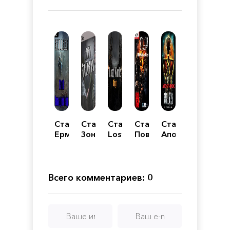
Сталкер
Сталкер
Сталкер
Сталкер
Сталкер
Ермак
Зона
Lost
Повелитель
Апокалипсис
Последний
поражения
World
зоны
Рейд
1
Origin
Всего комментариев: 0