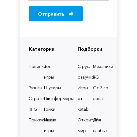
Отправить
Категории
Подборки
Новинки
Топ
С рус.
Механики
игры
озвучкой
RG
Экшен
Шутеры
Игры
От 3-го
Стратегии
Платформеры
от
лица
RPG
Гонки
xatab
Приключения
Инди
Открытый
Для
игры
мир
слабых