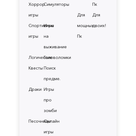
Хоррор
Симуляторы
Пк
игры
Для
Для
Спортивные
Игры
мощных
двоих!
игры
на
Пк
выживание
Логические
Головоломки
Квесты
Поиск
предме.
Драки
Игры
про
зомби
Песочницы
Онлайн
игры