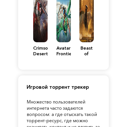
Crimson
Avatar:
Beast
Desert
Frontiers
of
of
Reincarnation
Pandora
Игровой торрент трекер
Множество пользователей
интернета часто задаются
вопросом: а где отыскать такой
торрент-ресурс, где можно
скачивать контент и не платить за