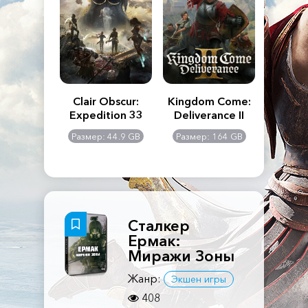
n's Creed
Clair Obscur:
Kingdom Come:
The La
dows
Expedition 33
Deliverance II
Pa
Rema
: 117 GB
Размер: 44.9 GB
Размер: 164 GB
Размер
Сталкер
Ермак:
Миражи Зоны
Жанр:
Экшен игры
408