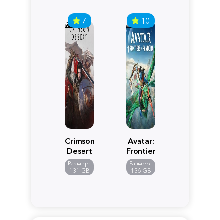
7
10
Crimson
Avatar:
Desert
Frontiers
of
Размер:
Размер:
Pandora
131 GB
136 GB