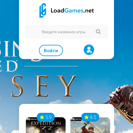
Войти
7
5.9
6.5