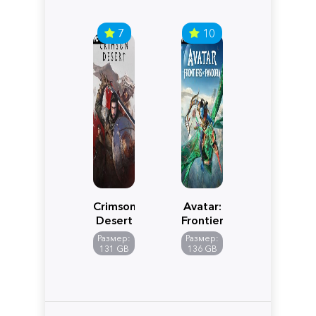
7
10
Crimson
Avatar:
Desert
Frontiers
of
Размер:
Размер:
Pandora
131 GB
136 GB