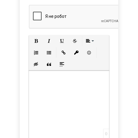
Полужирный
Курсив
Подчеркнутый
Зачеркнутый
Выравнивани
Нумерованный список
Маркированный список
Вставить ссылку
Вставить защищенную с
Вставить смайлик
Вставка скрытого текста
Вставка цитаты
Вставка спойлера
0