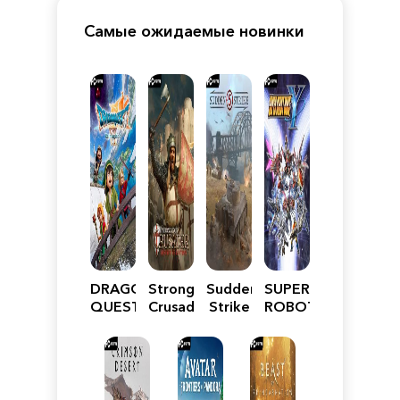
Самые ожидаемые новинки
DRAGON
Stronghold
Sudden
SUPER
QUEST
Crusader:
Strike
ROBOT
VII
Definitive
5
WARS
Reimagined
Edition
Y