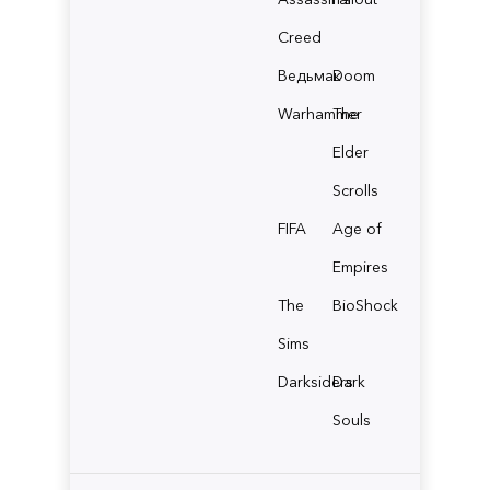
Creed
Ведьмак
Doom
Warhammer
The
Elder
Scrolls
FIFA
Age of
Empires
The
BioShock
Sims
Darksiders
Dark
Souls